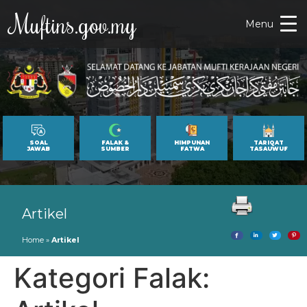
Muftins.gov.my
Menu
SOAL
FALAK &
HIMPUNAN
TARIQAT
JAWAB
SUMBER
FATWA
TASAUWUF
Artikel
Home
»
Artikel
Kategori Falak: