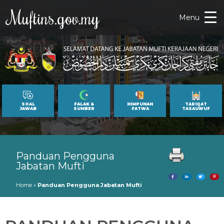
Muftins.gov.my
Menu
SOAL
FALAK &
HIMPUNAN
TARIQAT
JAWAB
SUMBER
FATWA
TASAUWUF
Panduan Pengguna
Jabatan Mufti
Home
»
Panduan Pengguna Jabatan Mufti