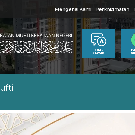
Mengenai Kami
Perkhidmatan
SOAL
F
JAWAB
S
ufti