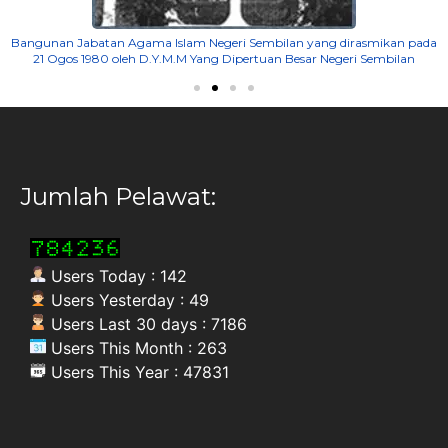
n
Bangunan Jabatan Agama Islam Negeri Sembilan yang dirasmikan pada
21 Ogos 1980 oleh D.Y.M.M Yang Dipertuan Besar Negeri Sembilan
Jumlah Pelawat:
Users Today : 142
Users Yesterday : 49
Users Last 30 days : 7186
Users This Month : 263
Users This Year : 47831