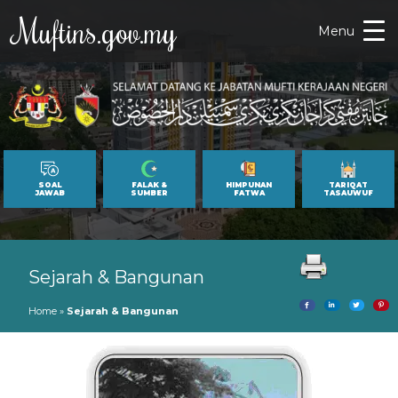
Muftins.gov.my
Menu
SOAL
FALAK &
HIMPUNAN
TARIQAT
JAWAB
SUMBER
FATWA
TASAUWUF
Sejarah & Bangunan
Home
»
Sejarah & Bangunan