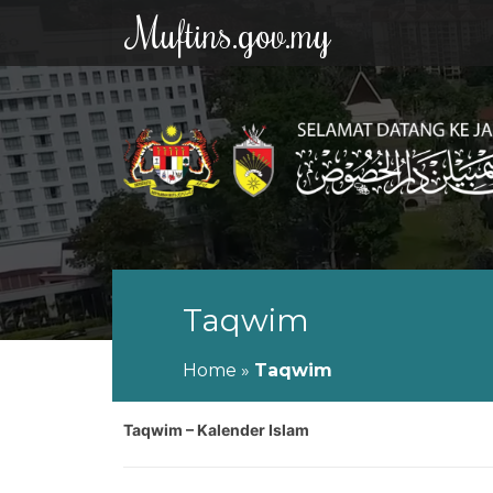
Muftins.gov.my
Taqwim
Home
»
Taqwim
Taqwim – Kalender Islam