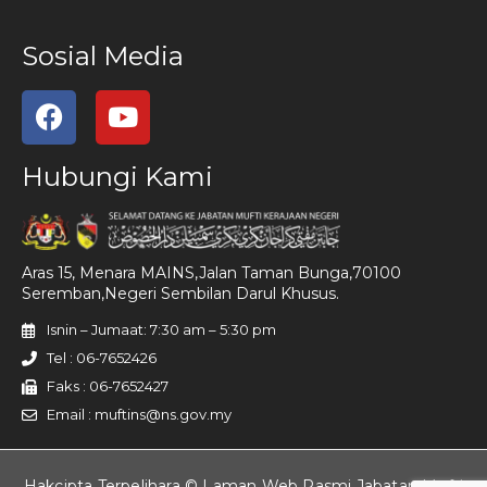
Sosial Media
Hubungi Kami
Aras 15, Menara MAINS,Jalan Taman Bunga,70100
Seremban,Negeri Sembilan Darul Khusus.
Isnin – Jumaat: 7:30 am – 5:30 pm
Tel : 06-7652426
Faks : 06-7652427
Email : muftins@ns.gov.my
Hakcipta Terpelihara © Laman Web Rasmi Jabatan Mufti