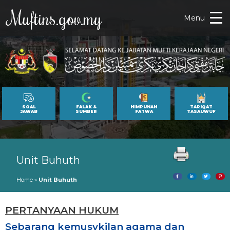
Muftins.gov.my
Menu
SOAL
FALAK &
HIMPUNAN
TARIQAT
JAWAB
SUMBER
FATWA
TASAUWUF
Unit Buhuth
Home
»
Unit Buhuth
PERTANYAAN HUKUM
Sebarang kemusykilan agama dan