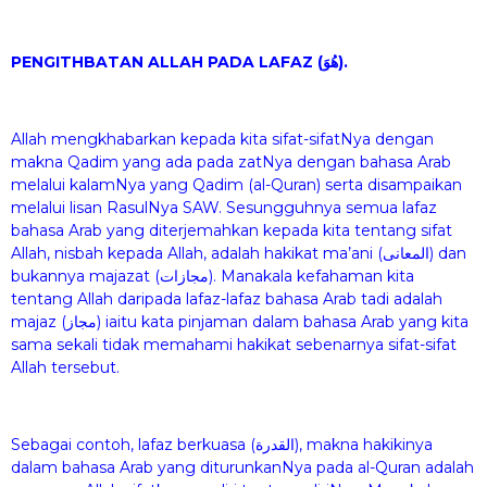
PENGITHBATAN ALLAH PADA LAFAZ
(هُوَ).
Allah mengkhabarkan kepada kita sifat-sifatNya dengan
makna Qadim yang ada pada zatNya dengan bahasa Arab
melalui kalamNya yang Qadim (al-Quran) serta disampaikan
melalui lisan RasulNya SAW. Sesungguhnya semua lafaz
bahasa Arab yang diterjemahkan kepada kita tentang sifat
Allah, nisbah kepada Allah, adalah hakikat ma’ani (المعانى) dan
bukannya majazat (مجازات). Manakala kefahaman kita
tentang Allah daripada lafaz-lafaz bahasa Arab tadi adalah
majaz (مجاز) iaitu kata pinjaman dalam bahasa Arab yang kita
sama sekali tidak memahami hakikat sebenarnya sifat-sifat
Allah tersebut.
Sebagai contoh, lafaz berkuasa (القدرة), makna hakikinya
dalam bahasa Arab yang diturunkanNya pada al-Quran adalah