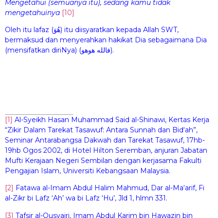
Mengetahui (semuanya itu), sedang kamu tidak
mengetahuinya
[10]
Oleh itu lafaz (هُوَ) itu diisyaratkan kepada Allah SWT,
bermaksud dan menyerahkan hakikat Dia sebagaimana Dia
(mensifatkan diriNya) (فالله هوهو).
[1]
Al-Syeikh Hasan Muhammad Said al-Shinawi, Kertas Kerja
“Zikir Dalam Tarekat Tasawuf: Antara Sunnah dan Bid‘ah”,
Seminar Antarabangsa Dakwah dan Tarekat Tasawuf, 17hb-
19hb Ogos 2002, di Hotel Hilton Seremban, anjuran Jabatan
Mufti Kerajaan Negeri Sembilan dengan kerjasama Fakulti
Pengajian Islam, Universiti Kebangsaan Malaysia.
[2]
Fatawa al-Imam Abdul Halim Mahmud, Dar al-Ma‘arif, Fi
al-Zikr bi Lafz ‘Ah’ wa bi Lafz ‘Hu’, Jld 1, hlmn 331.
[3]
Tafsir al-Qusyairi, Imam Abdul Karim bin Hawazin bin