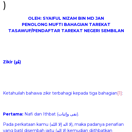
)
OLEH: SYAIFUL NIZAM BIN MD JAN
PENOLONG MUFTI BAHAGIAN TAREKAT
TASAWUF/PENDAFTAR TAREKAT NEGERI SEMBILAN
Zikir (هُوَ)
Ketahuilah bahawa zikir terbahagi kepada tiga bahagian
[1]
:
Pertama:
Nafi dan Ithbat (نفى وإثبات).
Pada perkataan kamu (لا اله إلا الله), maka padanya penafian
yang batil disembah iaitu (لا اله) kemudian diithbatkan