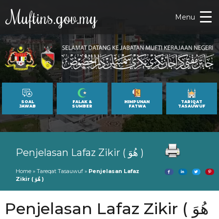
Muftins.gov.my
Menu
SOAL
FALAK &
HIMPUNAN
TARIQAT
JAWAB
SUMBER
FATWA
TASAUWUF
Penjelasan Lafaz Zikir ( هُوَ )
Home
»
Tareqat Tasauwuf
»
Penjelasan Lafaz
Zikir ( هُوَ )
Penjelasan Lafaz Zikir ( هُوَ