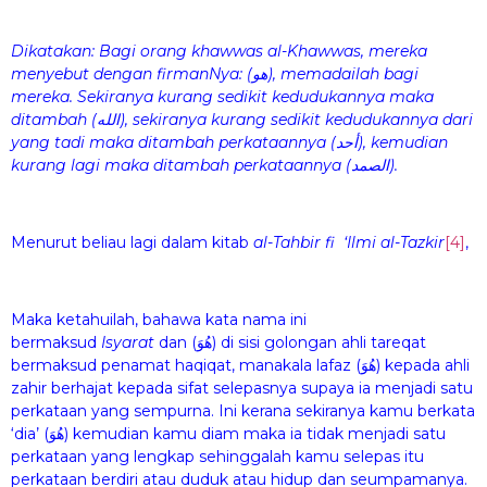
Dikatakan: Bagi orang khawwas al-Khawwas, mereka
menyebut
dengan firmanNya: (هو)
, memadailah bagi
mereka. Sekiranya kurang sedikit kedudukannya maka
ditambah (الله)
, sekiranya kurang sedikit kedudukannya dari
yang tadi maka ditambah perkataannya (أحد)
, kemudian
kurang lagi maka ditambah
perkataannya (الصمد)
.
Menurut beliau lagi dalam kitab
al-Tahbir fi ‘Ilmi al-Tazkir
[4]
,
Maka ketahuilah, bahawa kata nama ini
bermaksud
Isyarat
dan (هُوَ) di sisi golongan ahli tareqat
bermaksud penamat haqiqat, manakala lafaz (هُوَ) kepada ahli
zahir berhajat kepada sifat selepasnya supaya ia menjadi satu
perkataan yang sempurna. Ini kerana sekiranya kamu berkata
‘dia’ (هُوَ) kemudian kamu diam maka ia tidak menjadi satu
perkataan yang lengkap sehinggalah kamu selepas itu
perkataan berdiri atau duduk atau hidup dan seumpamanya.