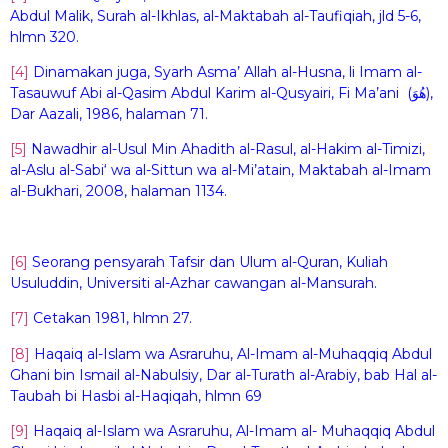
Abdul Malik, Surah al-Ikhlas, al-Maktabah al-Taufiqiah, jld 5-6,
hlmn 320.
[4]
Dinamakan juga, Syarh Asma’ Allah al-Husna, li Imam al-
Tasauwuf Abi al-Qasim Abdul Karim al-Qusyairi, Fi Ma’ani (هُوَ),
Dar Aazali, 1986, halaman 71.
[5]
Nawadhir al-Usul Min Ahadith al-Rasul, al-Hakim al-Timizi,
al-Aslu al-Sabi‘ wa al-Sittun wa al-Mi’atain, Maktabah al-Imam
al-Bukhari, 2008, halaman 1134.
[6]
Seorang pensyarah Tafsir dan Ulum al-Quran, Kuliah
Usuluddin, Universiti al-Azhar cawangan al-Mansurah.
[7]
Cetakan 1981, hlmn 27.
[8]
Haqaiq al-Islam wa Asraruhu, Al-Imam al-Muhaqqiq Abdul
Ghani bin Ismail al-Nabulsiy, Dar al-Turath al-Arabiy, bab Hal al-
Taubah bi Hasbi al-Haqiqah, hlmn 69
[9]
Haqaiq al-Islam wa Asraruhu, Al-Imam al- Muhaqqiq Abdul