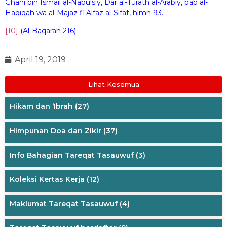
Ghani bin Ismail al-Nabulsiy, Dar al-Turath al-Arabiy, bab al-
Haqiqah wa al-Majaz fi Alfaz al-Sifat, hlmn 93.
[10]
(Al-Baqarah 216)
April 19, 2019
Lihat Kesemua
Hikam dan ‘Ibrah
(27)
Himpunan Doa dan Zikir
(37)
Info Bahagian Tareqat Tasauwuf
(3)
Koleksi Kertas Kerja
(12)
Maklumat Tareqat Tasauwuf
(4)