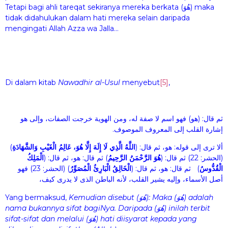
Tetapi bagi ahli tareqat sekiranya mereka berkata (هُوَ) maka
tidak didahulukan dalam hati mereka selain daripada
mengingati Allah Azza wa Jalla…
Di dalam kitab
Nawadhir al-Usul
menyebut
[5]
,
ثم قال: (هو) فهو اسم لا صفة له، ومن الهوية خرجت الصفات، وإلى هو
إشارة القلب إلى المعروف الموصوف.
)
اللَّهُ الَّذِي لَا إِلَهَ إِلَّا هُوَ، عَالِمُ الْغَيْبِ وَالشَّهَادَةِ
ألا ترى إلى قوله: هو، ثم قال: (
(الحشر: 22) ثم قال: (
هُوَ الرَّحْمَنُ الرَّحِيمُ
) ثم قال: هو، ثم قال: (
الْمَلِكُ
الْقُدُّوسُ
) ثم قال: هو، ثم قال: (
الْخَالِقُ الْبَارِئُ الْمُصَوِّرُ
) (الحشر: 23) فهو
أصل الأسماء، وإليه يشير القلب، لأنه الباطن الذى لا يدرى كيف،
Yang bermaksud,
Kemudian disebut
(هُوَ
):
Maka
(هُوَ
)
adalah
nama bukannya sifat bagiNya. Daripada
(هُوَ
)
inilah terbit
sifat-sifat dan melalui
(هُوَ
)
hati diisyarat kepada yang