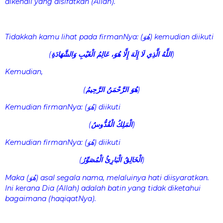
dikenali yang disifatkan (Allah).
Tidakkah kamu lihat pada firmanNya:
(هُوَ
)
kemudian diikuti
)
اللَّهُ الَّذِي لَا إِلَهَ إِلَّا هُوَ، عَالِمُ الْغَيْبِ وَالشَّهَادَةِ
(
Kemudian,
)
هُوَ الرَّحْمَنُ الرَّحِيمُ
(
Kemudian firmanNya:
(هُوَ
)
diikuti
)
الْمَلِكُ الْقُدُّوسُ
(
Kemudian firmanNya:
(هُوَ
)
diikuti
)
الْخَالِقُ الْبَارِئُ الْمُصَوِّرُ
(
Maka
(هُوَ
)
asal segala nama, melaluinya hati diisyaratkan.
Ini kerana Dia (Allah) adalah batin yang tidak diketahui
bagaimana (haqiqatNya).