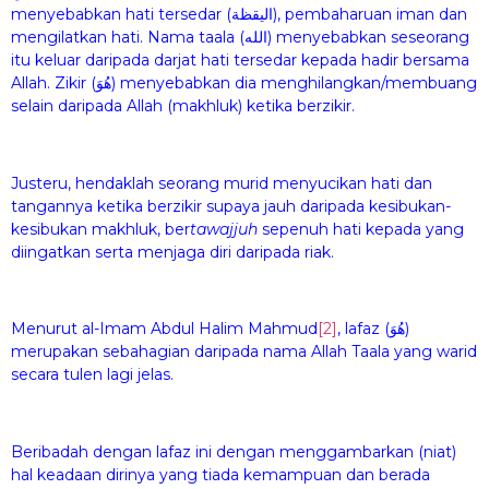
menyebabkan hati tersedar (اليقظة), pembaharuan iman dan
mengilatkan hati. Nama taala (الله) menyebabkan seseorang
itu keluar daripada darjat hati tersedar kepada hadir bersama
Allah. Zikir (هُوَ) menyebabkan dia menghilangkan/membuang
selain daripada Allah (makhluk) ketika berzikir.
Justeru, hendaklah seorang murid menyucikan hati dan
tangannya ketika berzikir supaya jauh daripada kesibukan-
kesibukan makhluk, ber
tawajjuh
sepenuh hati kepada yang
diingatkan serta menjaga diri daripada riak.
Menurut al-Imam Abdul Halim Mahmud
[2]
, lafaz (هُوَ)
merupakan sebahagian daripada nama Allah Taala yang warid
secara tulen lagi jelas.
Beribadah dengan lafaz ini dengan menggambarkan (niat)
hal keadaan dirinya yang tiada kemampuan dan berada