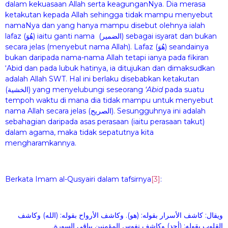
dalam kekuasaan Allah serta keagunganNya. Dia merasa
ketakutan kepada Allah sehingga tidak mampu menyebut
namaNya dan yang hanya mampu disebut olehnya ialah
lafaz (هُوَ) iaitu ganti nama (الضمير) sebagai isyarat dan bukan
secara jelas (menyebut nama Allah). Lafaz (هُوَ) seandainya
bukan daripada nama-nama Allah tetapi ianya pada fikiran
‘Abid dan pada lubuk hatinya, ia ditujukan dan dimaksudkan
adalah Allah SWT. Hal ini berlaku disebabkan ketakutan
(الخشية) yang menyelubungi seseorang
‘Abid
pada suatu
tempoh waktu di mana dia tidak mampu untuk menyebut
nama Allah secara jelas (الصريح). Sesungguhnya ini adalah
sebahagian daripada asas perasaan (iaitu perasaan takut)
dalam agama, maka tidak sepatutnya kita
mengharamkannya.
Berkata Imam al-Qusyairi dalam tafsirnya
[3]
:
ويقال: كاشف الأسرار بقوله: (هو). وكاشف الأرواح بقوله: (الله) وكاشف
القلوب بقوله: (أحد) وكاشف نفوس المؤمنين بباقى السورة.