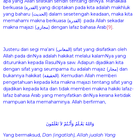
apa yang Allah sifatkan sendiri tentang diriNya. Manakala
berkuasa (القدرة) yang diciptakan pada kita adalah makhluk
yang baharu (الحديث) dalam sesetengah keadaan, maka kita
memahami makna berkuasa (القدرة) pada Allah sekadar
makna majazi (مجازى) dengan lafaz bahasa Arab
[9]
.
Justeru dari segi ma’ani (المعانى) sifat yang disifatkan oleh
Allah pada diriNya adalah hakikat melalui kalamNya yang
diturunkan kepada RasulNya saw. Adapun dijadikan kita
dengan sifat yang seumpama itu adalah majaz (مجاز) dan
bukannya hakikat (الحقيقة). Kemudian Allah memberi
pengetahuan kepada kita makna majazi tentang sifat yang
dijadikan kepada kita dan tidak memberi makna hakiki lafaz-
lafaz bahasa Arab yang menyifatkan diriNya kerana ketidak
mampuan kita memahaminya. Allah berfirman,
وَاللهُ يَعْـلَمُ وَأَنْـتُمْ لاَ تَعْلَمُونَ
Yang bermaksud,
Dan (ingatlah), Allah jualah Yang