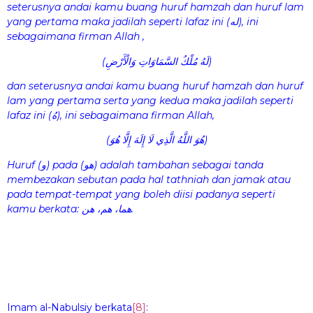
seterusnya andai kamu buang huruf hamzah dan huruf lam
yang pertama maka jadilah seperti lafaz ini (
له
), ini
sebagaimana firman Allah ,
)
لسَّمَاوَاتِ وَالْأَرْضِ
ا
(لَهُ مُلْكُ
dan seterusnya andai kamu buang huruf hamzah dan huruf
lam yang pertama serta yang kedua maka jadilah seperti
lafaz ini (
هُ
), ini sebagaimana firman Allah,
)
هُوَ اللَّهُ الَّذِي لَا إِلَهَ إِلَّا هُوَ
(
Huruf (
و
) pada (
هو
) adalah tambahan sebagai tanda
membezakan sebutan pada hal tathniah dan jamak atau
pada tempat-tempat yang boleh diisi padanya seperti
kamu berkata:
هما، هم، هن
.
Imam al-Nabulsiy berkata
[8]
: