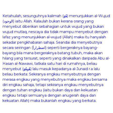
Ketahuilah, sesunguhnya kalimah (هُوَ) menunjukkan al-Wujud
(الوجود) iaitu Allah. Kalaulah bukan kerana orang yang
menyebut diberikan sebahagian untuk wujud yang bukan
wujud mutlaq, nescaya dia tidak mampu menyebut dengan
lafaz yang menunjukkan al-wujud (Allah) maka itu hanyalah
sekadar pengkhabaran sahaja. Seandai dia menyebutnya
secara seiringan (اضطراراَ) seperti bergeraknya bayang-
bayang bila mana bergeraknya batang tubuh, maka akan
hilang yang tersurat, seperti yang dinakalkan daripada Abu al-
Hasan al-Nawawi, tatkala satu hari di rumahnya, beliau
menyebut (هُوهُوَ) lalu masuk kepadanya al-Junaid r.a lalu
beliau berkata: Sekiranya engkau menyebutnya dengan
merasa engkau yang menyebutnya maka engkau bersama
diri engkau sahaja, tetapi sekiranya engkau menyebutnya
dengan tuhan engkau (iaitu bukan daya dan kekuatan
engkau tetapi semuanya dengan anugerah daya dan
kekuatan Allah) maka bukanlah engkau yang berkata.