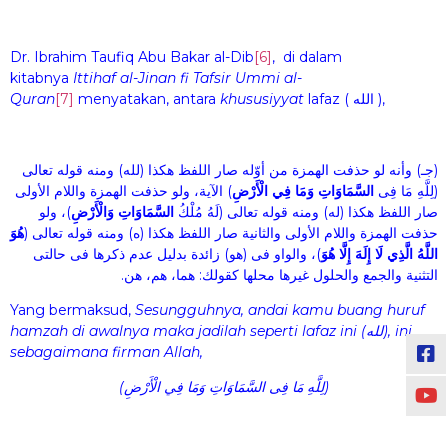
Dr. Ibrahim Taufiq Abu Bakar al-Dib
[6]
, di dalam
kitabnya
Ittihaf al-Jinan fi Tafsir Ummi al-
Quran
[7]
menyatakan, antara
khususiyyat
lafaz ( الله ),
(جـ) وأنه لو حذفت الهمزة من أوّله صار اللفظ هكذا (لله) ومنه قوله تعالى
(لِلَّهِ مَا فِى
ا
لسَّمَاوَاتِ وَمَا فِي الْأَرْضِ
) الآية، ولو حذفت الهمزة واللام الأولى
صار اللفظ هكذا (له) ومنه قوله تعالى (لَهُ مُلْكُ
ا
لسَّمَاوَاتِ وَالْأَرْضِ
)، ولو
حذفت الهمزة واللام الأولى والثانية صار اللفظ هكذا (ه) ومنه قوله تعالى (
هُوَ
اللَّهُ الَّذِي لَا إِلَهَ إِلَّا هُوَ
)، والواو فى (هو) زائدة بدليل عدم ذكرها فى حالتى
التثنية والجمع والحلول غيرها محلها كقولك: هما، هم، هن.
Yang bermaksud,
Sesungguhnya, andai kamu buang huruf
hamzah di awalnya maka jadilah seperti lafaz ini (
لله
), ini
sebagaimana firman Allah,
(لِلَّهِ مَا فِى السَّمَاوَاتِ وَمَا فِي الْأَرْضِ)