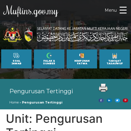
Muftins.gov.my
Menu
SOAL
FALAK &
HIMPUNAN
TARIQAT
JAWAB
SUMBER
FATWA
TASAUWUF
Pengurusan Tertinggi
Home
»
Pengurusan Tertinggi
Unit:
Pengurusan