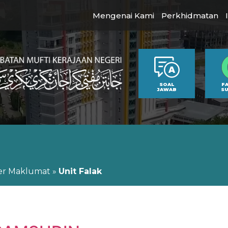
Mengenai Kami
Perkhidmatan
SOAL
F
JAWAB
S
er Maklumat
»
Unit Falak