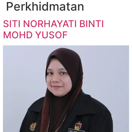
Perkhidmatan
SITI NORHAYATI BINTI
MOHD YUSOF