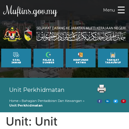
Muftins.gov.my
Menu
SOAL
FALAK &
HIMPUNAN
TARIQAT
JAWAB
SUMBER
FATWA
TASAUWUF
Unit Perkhidmatan
Home
»
Bahagian Pentadbiran Dan Kewangan
»
Unit Perkhidmatan
Unit:
Unit