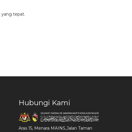
 yang tepat.
Hubungi Kami
Aras 15, Menara MAINS,Jalan Taman