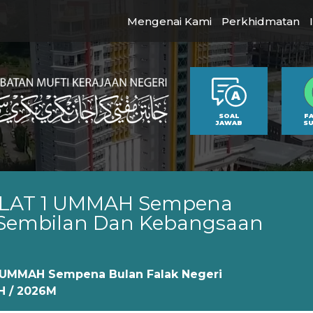
Mengenai Kami
Perkhidmatan
SOAL
F
JAWAB
S
BLAT 1 UMMAH Sempena
i Sembilan Dan Kebangsaan
 UMMAH Sempena Bulan Falak Negeri
H / 2026M