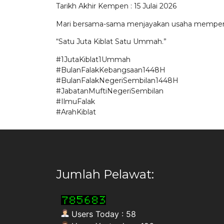
Tarikh Akhir Kempen : 15 Julai 2026
Mari bersama-sama menjayakan usaha memperlu
“Satu Juta Kiblat Satu Ummah.”
#1JutaKiblat1Ummah
#BulanFalakKebangsaan1448H
#BulanFalakNegeriSembilan1448H
#JabatanMuftiNegeriSembilan
#IlmuFalak
#ArahKiblat
Jumlah Pelawat:
Users Today : 58