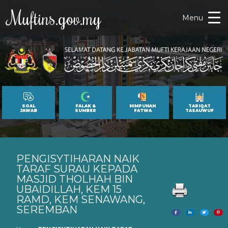
Muftins.gov.my
Menu
SOAL
FALAK &
HIMPUNAN
TARIQAT
JAWAB
SUMBER
FATWA
TASAUWUF
PENGISYTIHARAN NAIK
TARAF SURAU KEPADA
MASJID THOLHAH BIN
UBAIDILLAH, KEM 15
RAMD, KEM SENAWANG,
SEREMBAN