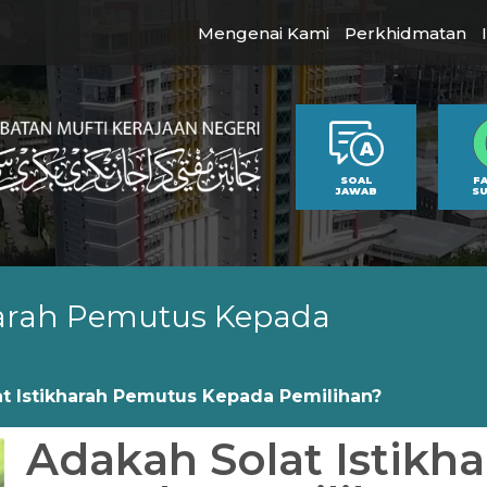
Mengenai Kami
Perkhidmatan
SOAL
F
JAWAB
S
harah Pemutus Kepada
t Istikharah Pemutus Kepada Pemilihan?
Adakah Solat Istikh