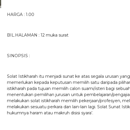
HARGA : 1.00
BIL.HALAMAN : 12 muka surat
SINOPSIS :
Solat Istikharah itu menjadi sunat ke atas segala urusan yan
memerlukan kepada keputusan memilih satu daripada pilihan
istikharah pada tujuan memilih calon suami/isteri bagi sebua
menentukan pemilihan jurusan untuk pembelajaran/pengajian,
melakukan solat istikharah memilih pekerjaan/profesyen, melak
melakukan sesuatu perkara dan lain-lain lagi. Solat Sunat Isti
hukumnya haram atau makruh disisi syara’.