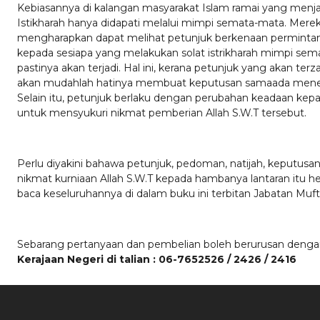
Kebiasannya di kalangan masyarakat Islam ramai yang menja
Istikharah hanya didapati melalui mimpi semata-mata. Merek
mengharapkan dapat melihat petunjuk berkenaan permintann
kepada sesiapa yang melakukan solat istrikharah mimpi sema
pastinya akan terjadi. Hal ini, kerana petunjuk yang akan terza
akan mudahlah hatinya membuat keputusan samaada mener
Selain itu, petunjuk berlaku dengan perubahan keadaan kepa
untuk mensyukuri nikmat pemberian Allah S.W.T tersebut.
Perlu diyakini bahawa petunjuk, pedoman, natijah, keputusan 
nikmat kurniaan Allah S.W.T kepada hambanya lantaran itu he
baca keseluruhannya di dalam buku ini terbitan Jabatan Muft
Sebarang pertanyaan dan pembelian boleh berurusan deng
Kerajaan Negeri di talian :
06-7652526 / 2426 / 2416