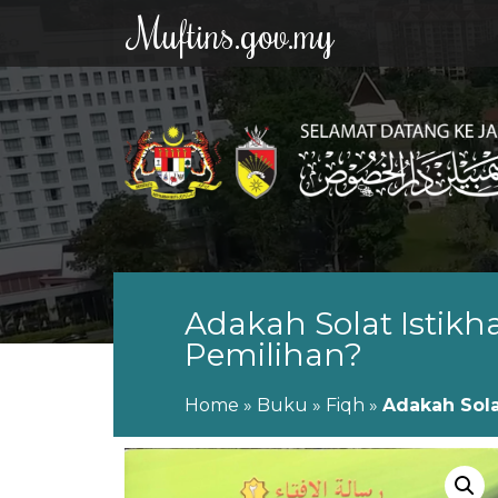
Muftins.gov.my
Adakah Solat Istik
Pemilihan?
Home
»
Buku
»
Fiqh
»
Adakah Sola