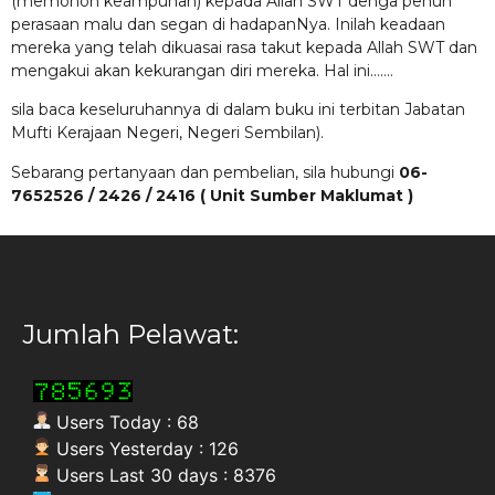
(memohon keampunan) kepada Allah SWT denga penuh
perasaan malu dan segan di hadapanNya. Inilah keadaan
mereka yang telah dikuasai rasa takut kepada Allah SWT dan
mengakui akan kekurangan diri mereka. Hal ini…….
sila baca keseluruhannya di dalam buku ini terbitan Jabatan
Mufti Kerajaan Negeri, Negeri Sembilan).
Sebarang pertanyaan dan pembelian, sila hubungi
06-
7652526 / 2426 / 2416 ( Unit Sumber Maklumat )
Jumlah Pelawat:
Users Today : 68
Users Yesterday : 126
Users Last 30 days : 8376