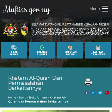
Muftins.gov.my
Menu
SOAL
FALAK &
HIMPUNAN
TARIQAT
JAWAB
SUMBER
FATWA
TASAUWUF
Khatam Al-Quran Dan
Permasalahan
Berkaitannya
Home
»
Buku
»
Buku Umum
»
Khatam Al-
Quran dan Permasalahan Berkaitannya