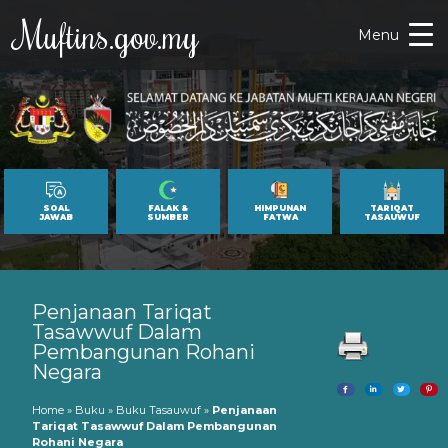
Muftins.gov.my
Menu
SOAL
FALAK &
HIMPUNAN
TARIQAT
JAWAB
SUMBER
FATWA
TASAUWUF
Penjanaan Tariqat
Tasawwuf Dalam
Pembangunan Rohani
Negara
Home
»
Buku
»
Buku Tasauwuf
»
Penjanaan
Tariqat Tasawwuf Dalam Pembangunan
Rohani Negara