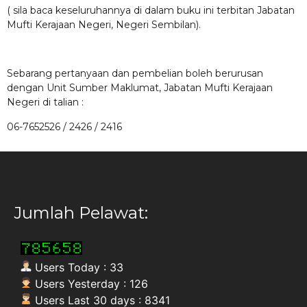
( sila baca keseluruhannya di dalam buku ini terbitan Jabatan
Mufti Kerajaan Negeri, Negeri Sembilan).
Sebarang pertanyaan dan pembelian boleh berurusan
dengan Unit Sumber Maklumat, Jabatan Mufti Kerajaan
Negeri di talian :
06-7652526 / 2426 / 2416
Jumlah Pelawat:
Users Today : 33
Users Yesterday : 126
Users Last 30 days : 8341