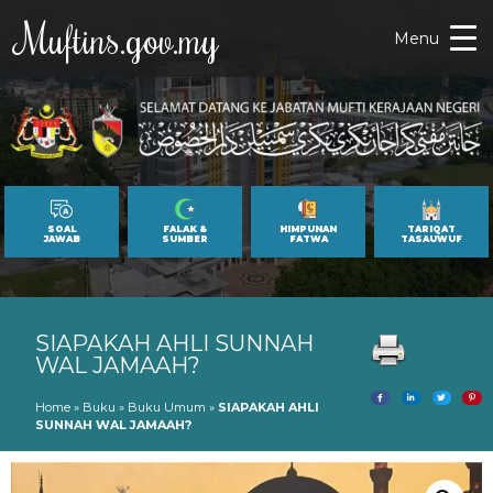
Muftins.gov.my
Menu
SOAL
FALAK &
HIMPUNAN
TARIQAT
JAWAB
SUMBER
FATWA
TASAUWUF
SIAPAKAH AHLI SUNNAH
WAL JAMAAH?
Home
»
Buku
»
Buku Umum
»
SIAPAKAH AHLI
SUNNAH WAL JAMAAH?