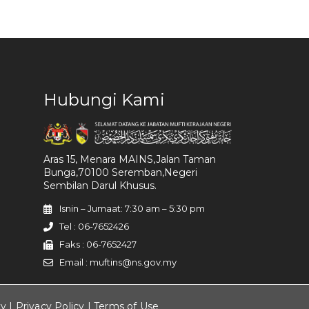
Hubungi Kami
Aras 15, Menara MAINS,Jalan Taman
Bunga,70100 Seremban,Negeri
Sembilan Darul Khusus.
Isnin – Jumaat: 7:30 am – 5:30 pm
Tel : 06-7652426
Faks : 06-7652427
Email : muftins@ns.gov.my
ty |
Privacy Policy
|
Terms of Use