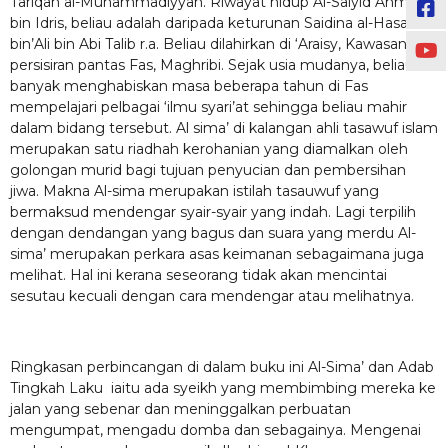
Tariqah al-Muhammadiyyah. Riwayat hidup Al-Saiyid Ahmad
bin Idris, beliau adalah daripada keturunan Saidina al-Hasan
bin’Ali bin Abi Talib r.a. Beliau dilahirkan di ‘Araisy, Kawasan
persisiran pantas Fas, Maghribi. Sejak usia mudanya, beliau
banyak menghabiskan masa beberapa tahun di Fas
mempelajari pelbagai ‘ilmu syari’at sehingga beliau mahir
dalam bidang tersebut. Al sima’ di kalangan ahli tasawuf islam
merupakan satu riadhah kerohanian yang diamalkan oleh
golongan murid bagi tujuan penyucian dan pembersihan
jiwa. Makna Al-sima merupakan istilah tasauwuf yang
bermaksud mendengar syair-syair yang indah. Lagi terpilih
dengan dendangan yang bagus dan suara yang merdu Al-
sima’ merupakan perkara asas keimanan sebagaimana juga
melihat. Hal ini kerana seseorang tidak akan mencintai
sesutau kecuali dengan cara mendengar atau melihatnya.
Ringkasan perbincangan di dalam buku ini Al-Sima’ dan Adab
Tingkah Laku iaitu ada syeikh yang membimbing mereka ke
jalan yang sebenar dan meninggalkan perbuatan
mengumpat, mengadu domba dan sebagainya. Mengenai