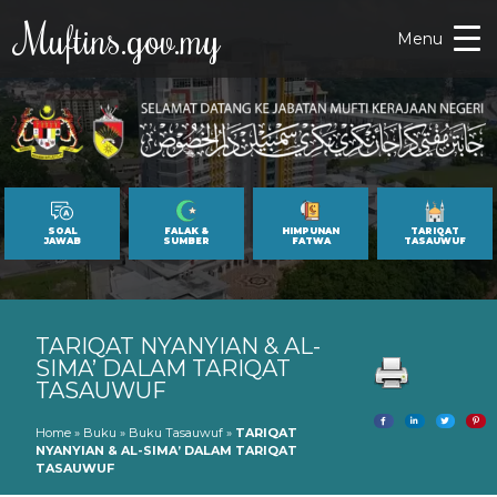
Muftins.gov.my
Menu
SOAL
FALAK &
HIMPUNAN
TARIQAT
JAWAB
SUMBER
FATWA
TASAUWUF
TARIQAT NYANYIAN & AL-
SIMA’ DALAM TARIQAT
TASAUWUF
Home
»
Buku
»
Buku Tasauwuf
»
TARIQAT
NYANYIAN & AL-SIMA’ DALAM TARIQAT
TASAUWUF