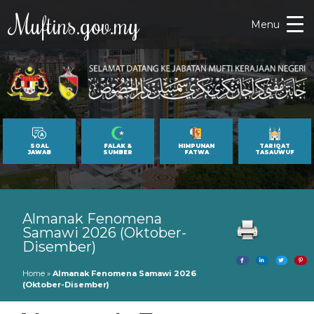
Muftins.gov.my
Menu
SOAL
FALAK &
HIMPUNAN
TARIQAT
JAWAB
SUMBER
FATWA
TASAUWUF
Almanak Fenomena
Samawi 2026 (Oktober-
Disember)
Home
»
Almanak Fenomena Samawi 2026
(Oktober-Disember)