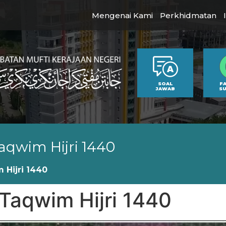
Mengenai Kami
Perkhidmatan
SOAL
F
JAWAB
S
aqwim Hijri 1440
 Hijri 1440
Taqwim Hijri 1440