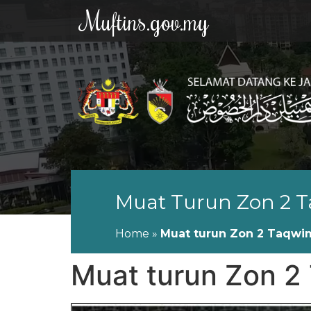
Muftins.gov.my
Muat Turun Zon 2 T
Home
»
Muat turun Zon 2 Taqwim
Muat turun Zon 2 