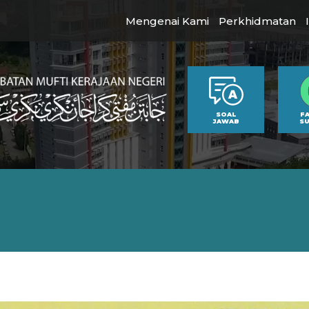
Mengenai Kami
Perkhidmatan
SOAL
F
JAWAB
S