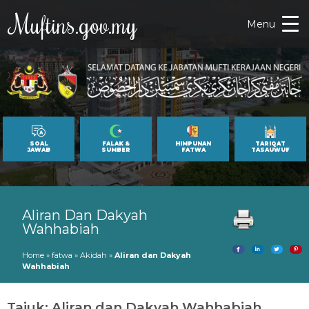
Muftins.gov.my
Menu
SOAL
FALAK &
HIMPUNAN
TARIQAT
JAWAB
SUMBER
FATWA
TASAUWUF
Aliran Dan Dakyah
Wahhabiah
Home
»
fatwa
»
Akidah
»
Aliran dan Dakyah
Wahhabiah
Tajuk: Aliran dan Dakyah Wahhabiah