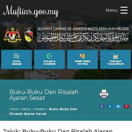
Muftins.gov.my
Menu
SOAL
FALAK &
HIMPUNAN
TARIQAT
JAWAB
SUMBER
FATWA
TASAUWUF
Buku-Buku Dan Risalah
Ajaran Sesat
Home
»
fatwa
»
Akidah
»
Buku-Buku Dan
Risalah Ajaran Sesat
Tajuk: Buku-Buku Dan Risalah Ajaran