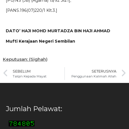
[PU/NS (JB) (Agama) 15/92 Jld.1];
[PANS.196(07)220/1 Klt.3.]
DATO’ HAJI MOHD MURTADZA BIN HAJI AHMAD
Mufti Kerajaan Negeri Sembilan
Keputusan: (Sighah)
SEBELUM
SETERUSNYA
Talqin Kepada Mayat
Penggunaan Kalimah Allah
Jumlah Pelawat: