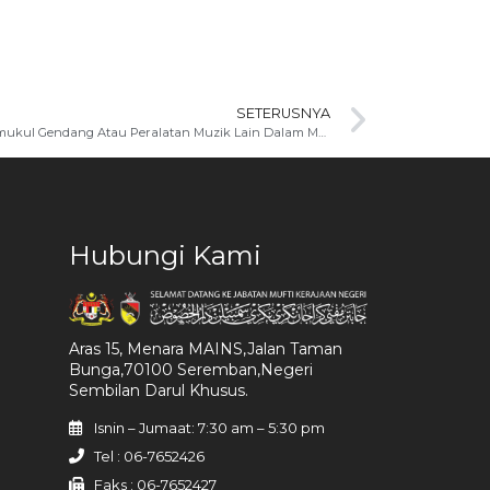
SETERUSNYA
Kedudukan Perbuatan Zikir Sambil Memukul Gendang Atau Peralatan Muzik Lain Dalam Masjid Atau Surau
Hubungi Kami
Aras 15, Menara MAINS,Jalan Taman
Bunga,70100 Seremban,Negeri
Sembilan Darul Khusus.
Isnin – Jumaat: 7:30 am – 5:30 pm
Tel : 06-7652426
Faks : 06-7652427