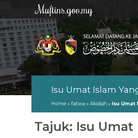
Muftins.gov.my
Isu Umat Islam Yan
Home
»
fatwa
»
Akidah
»
Isu Umat 
Tajuk: Isu Umat