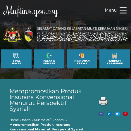
Muftins.gov.my
Menu
SOAL
FALAK &
HIMPUNAN
TARIQAT
JAWAB
SUMBER
FATWA
TASAUWUF
Mempromosikan Produk
Insurans Konvensional
Menurut Perspektif
Syariah
Home
»
fatwa
»
Muamalat/Ekonomi
»
Mempromosikan Produk Insurans
Konvensional Menurut Perspektif Syariah