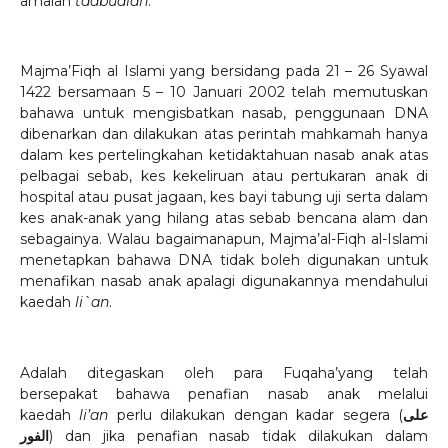
amalan
taabudiah
.
Majma’Fiqh al Islami yang bersidang pada 21 – 26 Syawal
1422 bersamaan 5 – 10 Januari 2002 telah memutuskan
bahawa untuk mengisbatkan nasab, penggunaan DNA
dibenarkan dan dilakukan atas perintah mahkamah hanya
dalam kes pertelingkahan ketidaktahuan nasab anak atas
pelbagai sebab, kes kekeliruan atau pertukaran anak di
hospital atau pusat jagaan, kes bayi tabung uji serta dalam
kes anak-anak yang hilang atas sebab bencana alam dan
sebagainya. Walau bagaimanapun, Majma’al-Fiqh al-Islami
menetapkan bahawa DNA tidak boleh digunakan untuk
menafikan nasab anak apalagi digunakannya mendahului
kaedah
li`an
.
Adalah ditegaskan oleh para Fuqaha’yang telah
bersepakat bahawa penafian nasab anak melalui
kaedah
li’an
perlu dilakukan dengan kadar segera (
على
الفور
) dan jika penafian nasab tidak dilakukan dalam