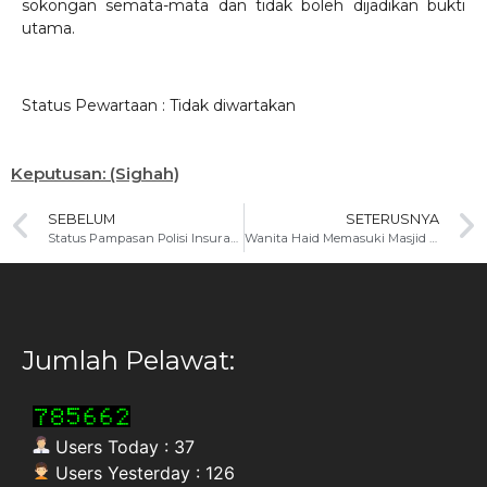
sokongan semata-mata dan tidak boleh dijadikan bukti
utama.
Status Pewartaan : Tidak diwartakan
Keputusan: (Sighah)
SEBELUM
SETERUSNYA
Status Pampasan Polisi Insurans Konvensional Selepas Kematian Pembeli Polisi
Wanita Haid Memasuki Masjid Untuk Tujuan Pembelajaran Semata-mata
Jumlah Pelawat:
Users Today : 37
Users Yesterday : 126