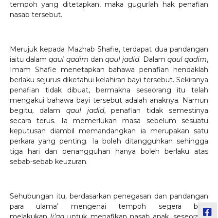
tempoh yang ditetapkan, maka gugurlah hak penafian
nasab tersebut.
Merujuk kepada Mazhab Shafie, terdapat dua pandangan
iaitu dalam
qaul qadim
dan
qaul jadid
. Dalam
qaul qadim
,
Imam Shafie menetapkan bahawa penafian hendaklah
berlaku sejurus diketahui kelahiran bayi tersebut. Sekiranya
penafian tidak dibuat, bermakna seseorang itu telah
mengakui bahawa bayi tersebut adalah anaknya. Namun
begitu, dalam
qaul jadid
, penafian tidak semestinya
secara terus. Ia memerlukan masa sebelum sesuatu
keputusan diambil memandangkan ia merupakan satu
perkara yang penting. Ia boleh ditangguhkan sehingga
tiga hari dan penangguhan hanya boleh berlaku atas
sebab-sebab keuzuran.
Sehubungan itu, berdasarkan penegasan dan pandangan
para ulama’ mengenai tempoh segera bagi
melakukan
li’an
untuk menafikan nasab anak, seseorang