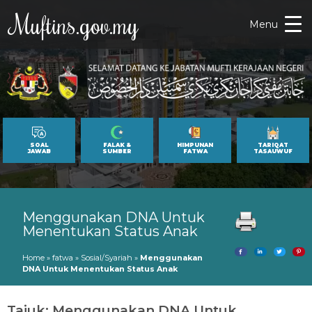
Muftins.gov.my
Menu
SOAL
FALAK &
HIMPUNAN
TARIQAT
JAWAB
SUMBER
FATWA
TASAUWUF
Menggunakan DNA Untuk
Menentukan Status Anak
Home
»
fatwa
»
Sosial/Syariah
»
Menggunakan
DNA Untuk Menentukan Status Anak
Tajuk: Menggunakan DNA Untuk