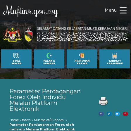
Muftins.gov.my
Menu
SOAL
FALAK &
HIMPUNAN
TARIQAT
JAWAB
SUMBER
FATWA
TASAUWUF
Parameter Perdagangan
Forex Oleh Individu
Melalui Platform
Elektronik
Home
»
fatwa
»
Muamalat/Ekonomi
»
Parameter Perdagangan Forex oleh
Individu Melalui Platform Elektronik