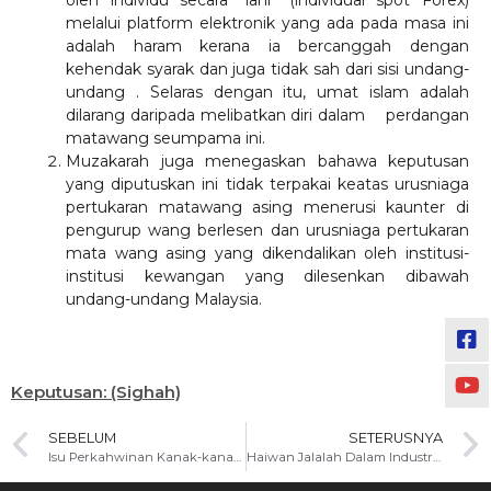
oleh individu secara “lani” (individual spot Forex)
melalui platform elektronik yang ada pada masa ini
adalah haram kerana ia bercanggah dengan
kehendak syarak dan juga tidak sah dari sisi undang-
undang . Selaras dengan itu, umat islam adalah
dilarang daripada melibatkan diri dalam perdangan
matawang seumpama ini.
Muzakarah juga menegaskan bahawa keputusan
yang diputuskan ini tidak terpakai keatas urusniaga
pertukaran matawang asing menerusi kaunter di
pengurup wang berlesen dan urusniaga pertukaran
mata wang asing yang dikendalikan oleh institusi-
institusi kewangan yang dilesenkan dibawah
undang-undang Malaysia.
Keputusan: (Sighah)
SEBELUM
SETERUSNYA
Isu Perkahwinan Kanak-kanak: Kajian dari Aspek Agama, Kesihatan dan Psikologi
Haiwan Jalalah Dalam Industri Ternakan Moden