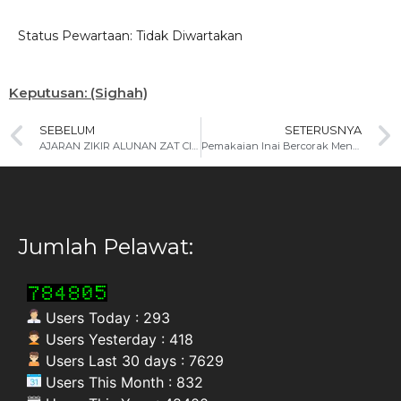
Status Pewartaan: Tidak Diwartakan
Keputusan: (Sighah)
SEBELUM
SETERUSNYA
AJARAN ZIKIR ALUNAN ZAT CINTA ATAU HIKMAH AL-FATIHAH DARIPADA MOHD ZAMAN BIN MOHD NOR
Pemakaian Inai Bercorak Mengikut Syarak
Jumlah Pelawat:
Users Today : 293
Users Yesterday : 418
Users Last 30 days : 7629
Users This Month : 832