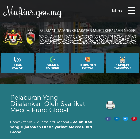
Muftins.gov.my
Menu
SOAL
FALAK &
HIMPUNAN
TARIQAT
JAWAB
SUMBER
FATWA
TASAUWUF
Pelaburan Yang
Dijalankan Oleh Syarikat
Mecca Fund Global
Home
»
fatwa
»
Muamalat/Ekonomi
»
Pelaburan
Yang Dijalankan Oleh Syarikat Mecca Fund
Global