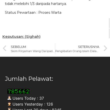
tidak melebihi 1/3 daripada hartanya.
Status Pewartaan : Proses Warta
Keputusan: (Sighah)
SEBELUM
SETERUSNYA
Skim Pinjaman Wang Daripada Koperasi dan Seumpamanya Untuk Tunaikan Fardhu Haji Atau Umrah
Penglibatan Orang Islam Dalam Aktiviti Candlelight Vigil Pada Sesuatu Perhimpunan Atau Acara
Jumlah Pelawat:
Users Today : 37
Users Yesterday : 126