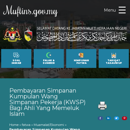
Muftins.gov.my
Menu
SOAL
FALAK &
HIMPUNAN
TARIQAT
JAWAB
SUMBER
FATWA
TASAUWUF
Pembayaran Simpanan
Kumpulan Wang
Simpanan Pekerja (KWSP)
Bagi Ahli Yang Memeluk
Islam
Home
»
fatwa
»
Muamalat/Ekonomi
»
Pembayaran Simpanan Kumpulan Wang