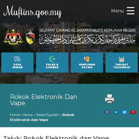
Muftins.gov.my
Menu
SOAL
FALAK &
HIMPUNAN
TARIQAT
JAWAB
SUMBER
FATWA
TASAUWUF
Rokok Elektronik Dan
Vape
Home
»
fatwa
»
Sosial/Syariah
»
Rokok
Elektronik dan Vape
Tajuk: Rokok Elektronik dan Vape