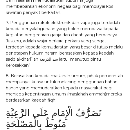
dan malahan memudaratkan tubuh. Ia juga
membebankan ekonomi negara bagi membiayai kos
rawatan penyakit berkaitan.
7. Penggunaan rokok elektronik dan vape juga terdedah
kepada penyalahgunaan yang boleh membawa kepada
kegiatan pengedaran ganja dan dadah yang berbahaya.
Justeru, adalah wajar perkara-perkara yang sangat
terdedah kepada kemudaratan yang besar ditutup melalui
penetapan hukum haram, berasaskan kepada kaedah
sadd al-dharīʿah سد الذريعة iaitu “menutup pintu
kerosakkan”
8. Berasaskan kepada maslahah umum, pihak pemerintah
mempunyai kuasa untuk melarang penggunaan bahan-
bahan yang memudaratkan kepada masyarakat bagi
menjaga kepentingan umum (maslahah ammah)mereka
berdasarkan kaedah fiqh:
تَصَرُّفُ الْإِمَامِ عَلَى الرَّعِيَّةِ
مَنُوطٌ بِالْمَصْلَحَةِ