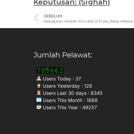
Keputusan: (Sighah)
SEBELUM
Kedudukan Amalan Khurafat Di Pulau Besar Melaka
Jumlah Pelawat:
Users Today : 37
Users Yesterday : 126
Users Last 30 days : 8345
Users This Month : 1689
Users This Year : 49257