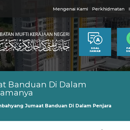
Mengenai Kami
Perkhidmatan
SOAL
F
JAWAB
S
t Banduan Di Dalam
pamanya
bahyang Jumaat Banduan Di Dalam Penjara