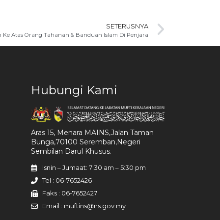
SETERUSNYA
h Ke Atas Orang Tahanan & Banduan Islam Di Penjara
Hubungi Kami
Aras 15, Menara MAINS,Jalan Taman
Bunga,70100 Seremban,Negeri
Sembilan Darul Khusus.
Isnin – Jumaat: 7:30 am – 5:30 pm
Tel : 06-7652426
Faks : 06-7652427
Email : muftins@ns.gov.my