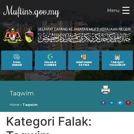
Muftins.gov.my
Menu
SOAL
FALAK &
HIMPUNAN
TARIQAT
JAWAB
SUMBER
FATWA
TASAUWUF
Taqwim
Home
»
Taqwim
Kategori Falak: