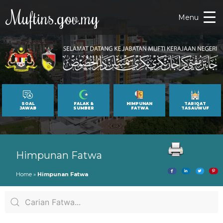
Muftins.gov.my
Menu
SOAL
FALAK &
HIMPUNAN
TARIQAT
JAWAB
SUMBER
FATWA
TASAUWUF
Himpunan Fatwa
Home
»
Himpunan Fatwa