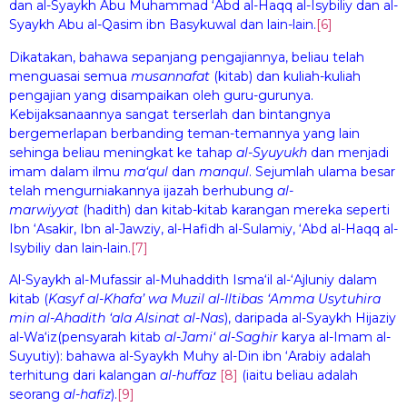
dan al-Syaykh Abu Muhammad ‘Abd al-Haqq al-Isybiliy dan al-
Syaykh Abu al-Qasim ibn Basykuwal dan lain-lain.
[6]
Dikatakan, bahawa sepanjang pengajiannya, beliau telah
menguasai semua
mu
s
annaf
a
t
(kitab) dan kuliah-kuliah
pengajian yang disampaikan oleh guru-gurunya.
Kebijaksanaannya sangat terserlah dan bintangnya
bergemerlapan berbanding teman-temannya yang lain
sehinga beliau meningkat ke tahap
al-Syuy
u
kh
dan menjadi
imam dalam ilmu
ma‘q
u
l
dan
manq
u
l
. Sejumlah ulama besar
telah mengurniakannya ijazah berhubung
al-
marwiyy
a
t
(hadith) dan kitab-kitab karangan mereka seperti
Ibn ‘Asakir, Ibn al-Jawziy, al-Hafidh al-Sulamiy, ‘Abd al-Haqq al-
Isybiliy dan lain-lain.
[7]
Al-Syaykh al-Mufassir al-Muhaddith Isma‘il al-‘Ajluniy dalam
kitab (
Kasyf al-Khaf
a
’ wa Muz
i
l al-Iltib
a
s ‘Amma Usytuhira
min al-A
ha
d
i
th ‘al
a
Alsinat al-N
a
s
), daripada al-Syaykh Hijaziy
al-Wa‘iz(pensyarah kitab
al-J
a
mi‘ al-
S
agh
i
r
karya al-Imam al-
Suyutiy): bahawa al-Syaykh Muhy al-Din ibn ‘Arabiy adalah
terhitung dari kalangan
al-
h
uff
az
[8]
(iaitu beliau adalah
seorang
al-
h
afi
z
).
[9]