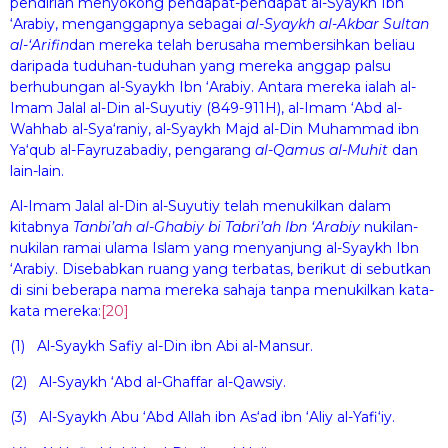
pendirian menyokong pendapat-pendapat al-Syaykh Ibn
‘Arabiy, menganggapnya sebagai
al-Syaykh al-Akbar Sul
ta
n
al-‘
A
rif
n
dan mereka telah berusaha membersihkan beliau
daripada tuduhan-tuduhan yang mereka anggap palsu
berhubungan al-Syaykh Ibn ‘Arabiy. Antara mereka ialah al-
Imam Jalal al-Din al-Suyutiy (849-911H), al-Imam ‘Abd al-
Wahhab al-Sya‘raniy, al-Syaykh Majd al-Din Muhammad ibn
Ya‘qub al-Fayruzabadiy, pengarang
al-Q
a
m
u
s al-Mu
hit
dan
lain-lain.
Al-Imam Jalal al-Din al-Suyutiy telah menukilkan dalam
kitabnya
Tanbi’ah al-Ghabiy bi Tabri’ah Ibn ‘Arabiy
nukilan-
nukilan ramai ulama Islam yang menyanjung al-Syaykh Ibn
‘Arabiy. Disebabkan ruang yang terbatas, berikut di sebutkan
di sini beberapa nama mereka sahaja tanpa menukilkan kata-
kata mereka:
[20]
(1) Al-Syaykh Safiy al-Din ibn Abi al-Mansur.
(2) Al-Syaykh ‘Abd al-Ghaffar al-Qawsiy.
(3) Al-Syaykh Abu ‘Abd Allah ibn As‘ad ibn ‘Aliy al-Yafi‘iy.