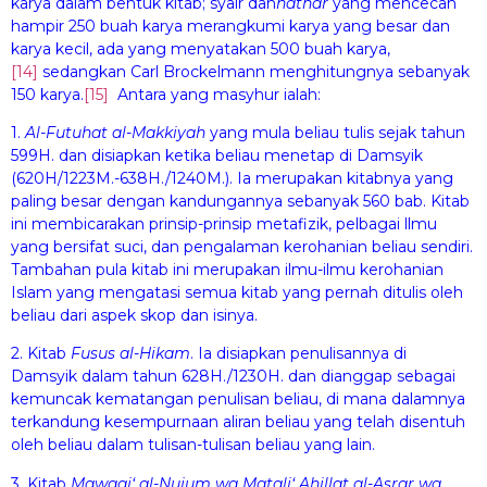
karya dalam bentuk kitab; syair dan
nathar
yang mencecah
hampir 250 buah karya merangkumi karya yang besar dan
karya kecil, ada yang menyatakan 500 buah karya,
[14]
sedangkan Carl Brockelmann menghitungnya sebanyak
150 karya.
[15]
Antara yang masyhur ialah:
1.
Al-Fut
uha
t al-Makkiyah
yang mula beliau tulis sejak tahun
599H. dan disiapkan ketika beliau menetap di Damsyik
(620H/1223M.-638H./1240M.). Ia merupakan kitabnya yang
paling besar dengan kandungannya sebanyak 560 bab. Kitab
ini membicarakan prinsip-prinsip metafizik, pelbagai llmu
yang bersifat suci, dan pengalaman kerohanian beliau sendiri.
Tambahan pula kitab ini merupakan ilmu-ilmu kerohanian
Islam yang mengatasi semua kitab yang pernah ditulis oleh
beliau dari aspek skop dan isinya.
2. Kitab
Fu
sus
al-
H
ikam
. Ia disiapkan penulisannya di
Damsyik dalam ta­hun 628H./1230H. dan dianggap sebagai
kemuncak kematangan penulisan beliau, di mana dalamnya
terkandung kesempurnaan aliran beliau yang telah disentuh
oleh beliau dalam tulisan-tulisan beliau yang lain.
3. Kitab
Maw
a
qi‘ al-Nuj
u
m wa Ma
ta
li‘ Ahillat al-Asr
a
r wa