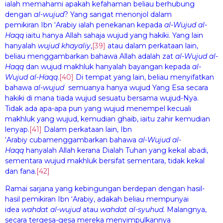
ialah memahami apakah kefahaman beliau berhubung
dengan
al-wuj
u
d
?
Yang sangat menonjol dalam
pemikiran Ibn ‘Arabiy ialah penekanan kepada
al-Wuj
u
d
al-
H
aqq
iaitu hanya Allah sahaja wujud yang hakiki. Yang lain
hanyalah
wuj
u
d
khay
a
liy
,
[39]
atau dalam perkataan lain,
beliau menggambarkan bahawa Allah adalah zat
al-Wuj
u
d
al-
H
aqq
dan wujud makhluk hanyalah bayangan kepada
al-
Wuj
u
d
al-
H
aqq
.
[40]
Di tempat yang lain, beliau menyifatkan
bahawa
al-wuj
u
d
semuanya hanya wujud Yang Esa secara
hakiki di mana tiada wujud sesuatu bersama wujud-Nya.
Tidak ada apa-apa pun yang wujud menempel kecuali
makhluk yang wujud, kemudian ghaib, iaitu zahir kemudian
lenyap.
[41]
Dalam perkataan lain, Ibn
‘Arabiy cubamenggambarkan bahawa
al-Wuj
u
d al-
H
aqq
hanyalah Allah kerana Dialah Tuhan yang kekal abadi,
sementara wujud makhluk bersifat sementara, tidak kekal
dan fana.
[42]
Ramai sarjana yang kebingungan berdepan dengan hasil-
hasil pemikiran Ibn ‘Arabiy, adakah beliau mempunyai
idea
wa
hdat al-wuj
ud
atau
wa
h
dat al-syuh
u
d.
Malangnya,
secara tergesa-gesa mereka menyimpulkannya