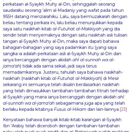
perkataan al-Syaykh Muhy al-Din, sehinggalah seorang
saudaraku seorang ‘alim al-Madaniy yang wafat pada tahun
955H datang menziarahiku. Lalu, saya bermuzakarah dengan
beliau tentang perkara ini, lalu beliau menunjukkan kepada
saya satu naskhah kitab
al-Fut
uhat al-Makkiyah
yang dia
sendiri telah menyemaknya dengan satu naskhah asli tulisan
tangan al-Syaykh Muhy al-Din, maka saya dapati bahawa
bahagian-bahagian yang saya padamkan itu (yang saya
sangka ia adalah perkataan asli al-Syaykh Muhy al-Din dan
ianya bercanggah dengan akidah
ahl al-sunnah wa al-
jam
a‘ah
) tidak ada sama sekali, jadi saya terus
memadamkannya. Justeru, tahulah saya bahawa naskhah-
naskhah (naskhah kitab
al-Fut
uhat al-Makkiyah
) di Mesir
sekarang ini semuanya telah disalin berdasarkan naskhah
yang telah dimasukkan tambahan-tambahan fitnah terhadap
al-Syaykh yang mana ianya bercanggah dengan akidah
ahl
al-sunnah wa al-jam
a‘ah
sebagaimana juga apa yang telah
berlaku kepada kitabnya
Fu
sus al-
Hikam
dan lain-lainnya.
[23]
Kenyataan bahawa banyak kitab-kitab karangan al-Syaykh
Ibn ‘Arabiy telah diceroboh dengan tambahan-tambahan