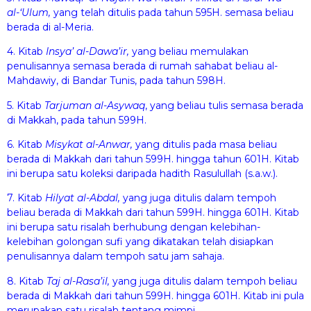
al-‘Ul
u
m,
yang telah ditulis pada tahun 595H. semasa beliau
berada di al-Meria.
4. Kitab
Insy
a
’ al-Daw
a
’ir,
yang beliau memulakan
penulisannya semasa berada di rumah sahabat beliau al-
Mahdawiy, di Bandar Tunis, pada tahun 598H.
5. Kitab
Tarjum
a
n al-Asyw
a
q
, yang beliau tulis semasa berada
di Makkah, pada tahun 599H.
6. Kitab
Misyk
a
t al-Anw
a
r,
yang ditulis pada masa beliau
berada di Makkah dari tahun 599H. hingga tahun 601H. Kitab
ini berupa satu koleksi daripada hadith Rasulullah (s.a.w.).
7. Kitab
H
ilyat al-Abd
a
l,
yang juga ditulis dalam tempoh
beliau berada di Makkah dari tahun 599H. hingga 601H. Kitab
ini berupa satu risalah berhubung dengan kelebihan-
kelebihan golongan sufi yang dikatakan telah disiapkan
penulisannya dalam tempoh satu jam sahaja.
8. Kitab
T
a
j al-Ras
a
’il,
yang juga ditulis dalam tempoh beliau
berada di Makkah dari tahun 599H. hingga 601H. Kitab ini pula
merupakan satu risalah tentang mimpi.