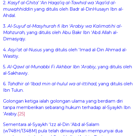
2.
Kasyf al-Ghi
ta
’ ‘An
H
aq
a
’iq al-Taw
hi
d wa ‘Aq
a
’id al-
muwa
hh
idd
i
n
yang ditulis oleh Badr al-DinHusayn Ibn al-
Ahdal.
3.
Al-Suy
u
f al-Masyh
u
rah f
Ibn ‘Arabiy wa Kalimatih
i
al-
Ma
hzu
rah,
yang ditulis oleh Abu Bakr Ibn ‘Abd Allah al-
Dimasyqiy.
4.
Asyi’at al-Nu
sus
yang ditulis oleh ‘Imad al-Din Ahmad al-
Wasitiy.
5.
Al-Qawl al-Munabb
i
F
i
Akhb
a
r Ibn ‘Arabiy,
yang ditulis oleh
al-Sakhawiy.
6.
Ta
h
dhir
al-‘Ib
a
d min al-
hul
ul wa al-itti
had
,
yang ditulis oleh
Ibn Tulun.
Golongan ketiga ialah golongan ulama yang berdiam diri
tanpa memberikan sebarang hukum terhadap al-Syaykh Ibn
‘Arabiy.
[25]
Sementara al-Syaykh ‘Izz al-Din ‘Abd al-Salam
(w748H/1348M) pula telah diriwayatkan mempunyai dua