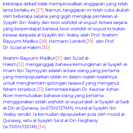
beberapa dekad tidak mempersoalkan anggapan yang telah
lama berlaku ini.
[27]
Namun, tanggapan ini telah cuba diubah
oleh beberapa sarjana yang gigih mengkaji pemikiran al-
Syaykh Ibn ‘Arabiy dan teori
wa
h
dat al-wuj
u
d
. Antara sarjana
yang berpendapat bahawa teori
wa
h
dat al-wuj
u
d
ini bukan
berasal daripada al-Syaykh Ibn ‘Arabiy ialah Prof. Ibrahim
Bayyumi Madkur,
[28]
Hermann Landolt
[29]
dan Prof.
Dr. Su‘ad al-Hakim.
[30]
Ibrahim Bayyumi Madkur
[31]
dan Su‘ad al-
Hakim
[32]
menganggap bahawa kemungkinan al-Syaykh al-
Imam Ibn Taymiyyah adalah antara orang yang pertama
yang mempopularkan istilah ini dalam risalah-risalahnya
untuk menghentam golongan tasawuf yang menganut
faham tersebut.
[33]
Sementara kajian Dr. Kautsar Azhari
Noer memutuskan bahawa orang yang pertama
menggunakan istilah
wa
h
dat al-wuj
u
d
ialah al-Syaykh al-Sadr
al-Din al-Qunawiy (w.673H/1274M), murid al-Syaykh Ibn
‘Arabiy sendiri. Ia kemudian dipopularkan pula oleh murid al-
Qunawiy, iaitu al-Syaykh Sa‘id al-Din Farghaniy
(w.700H/1301M).
[34]