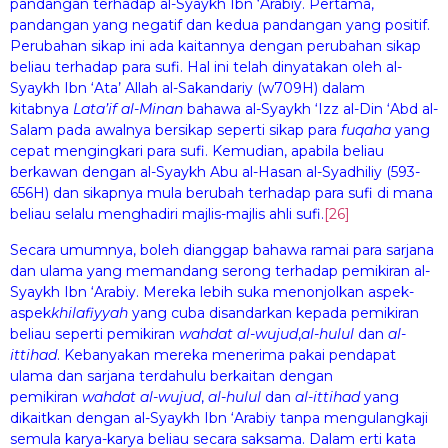
pandangan terhadap al-Syaykh Ibn ‘Arabiy. Pertama,
pandangan yang negatif dan kedua pandangan yang positif.
Perubahan sikap ini ada kaitannya dengan perubahan sikap
beliau terhadap para sufi. Hal ini telah dinyatakan oleh al-
Syaykh Ibn ‘Ata’ Allah al-Sakandariy (w709H) dalam
kitabnya
La
ta
’if al-Minan
bahawa al-Syaykh ‘Izz al-Din ‘Abd al-
Salam pada awalnya bersikap seperti sikap para
fuqaha
yang
cepat mengingkari para sufi. Kemudian, apabila beliau
berkawan dengan al-Syaykh Abu al-Hasan al-Syadhiliy (593-
656H) dan sikapnya mula berubah terhadap para sufi di mana
beliau selalu menghadiri majlis-majlis ahli sufi.
[26]
Secara umumnya, boleh dianggap bahawa ramai para sarjana
dan ulama yang memandang serong terhadap pemikiran al-
Syaykh Ibn ‘Arabiy. Mereka lebih suka menonjolkan aspek-
aspek
khil
a
fiyyah
yang cuba disandarkan kepada pemikiran
beliau seperti pemikiran
wa
h
dat al-wuj
u
d
,
al-
h
ul
u
l
dan
al-
itti
ha
d
. Kebanyakan mereka menerima pakai pendapat
ulama dan sarjana terdahulu berkaitan dengan
pemikiran
wa
h
dat al-wuj
u
d
,
al-
h
ul
u
l
dan
al-itti
ha
d
yang
dikaitkan dengan al-Syaykh Ibn ‘Arabiy tanpa mengulangkaji
semula karya-karya beliau secara saksama. Dalam erti kata