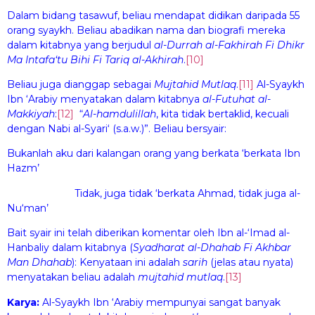
Dalam bidang tasawuf, beliau mendapat didikan daripada 55
orang syaykh. Beliau abadikan nama dan biografi mereka
dalam kitabnya yang berjudul
al-Durrah al-F
a
khirah F
i
Dhikr
Ma Intafa‘tu Bih
i
F
i
Tar
i
q al-
A
khirah
.
[10]
Beliau juga dianggap sebagai
Mujtahid Mu
t
laq
.
[11]
Al-Syaykh
Ibn ‘Arabiy menyatakan dalam kitabnya
al-Fut
uha
t al-
Makkiyah
:
[12]
“
Al-
h
amdulill
a
h
, kita tidak bertaklid, kecuali
dengan Nabi al-Syari‘ (s.a.w.)”. Beliau bersyair:
Bukanlah aku dari kalangan orang yang berkata ‘berkata Ibn
Hazm’
Tidak, juga tidak ‘berkata Ahmad, tidak juga al-
Nu‘man’
Bait syair ini telah diberikan komentar oleh Ibn al-‘Imad al-
Hanbaliy dalam kitabnya (
Syadhar
a
t al-Dhahab F
i
Akhb
a
r
Man Dhahab
): Kenyataan ini adalah
s
ar
ih
(jelas atau nyata)
menyatakan beliau adalah
mujtahid mu
t
laq
.
[13]
Karya:
Al-Syaykh Ibn ‘Arabiy mempunyai sangat banyak