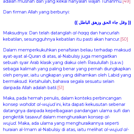
adalah musnah dan yang kekal hanyalah wajah Tuhanmu.
[49]
Dan firman Allah yang berbunyi:
(( وقل جاء الحق وزهق الباطل ))
Maksudnya: Dan telah datanglah
al-
haqq
dan hancurlah
kebatilan, sesungguhnya kebatilan itu pasti akan hancur.
[50]
Dalam memperkukuhkan penafsiran beliau terhadap maksud
ayat-ayat al-Quran di atas, al-Nabulsiy juga mengaitkan
sebuah syair Arab klasik yang diakui oleh Rasulullah (s.a.w.)
sebagai kalimah yang paling benar yang pernah diungkapkan
oleh penyair, iaitu ungkapan yang diilhamkan oleh
Labid yang
bermaksud: Ketahuilah, bahawa segala sesuatu selain
daripada Allah adalah batil.
[51]
Maka, pada hemah penulis, dalam konteks perbincangan
konsep
wa
h
dat al-wuj
u
d
ini, kita dapati kekusutan sebenar
datangnya daripada kepelbagaian pandangan ulama sufi dan
pengkritik tasawuf dalam menghuraikan konsep
al-
wuj
u
d
. Maka, ada ulama yang menghuraikannya seperti
huraian al-Imam al-Nabulsiy di atas, iaitu melihat
al-wuj
ud
al-