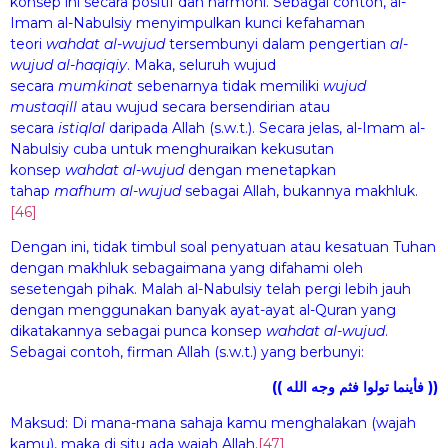
konsep ini secara positif dan harmoni. Sebagai contoh, al-
Imam al-Nabulsiy menyimpulkan kunci kefahaman
teori
wa
hdat al-wuj
ud
tersembunyi dalam pengertian
al-
wuj
ud
al-
haq
iqiy
. Maka, seluruh wujud
secara
mumkin
at
sebenarnya tidak memiliki
wuj
ud
mustaqill
atau wujud secara bersendirian atau
secara
istiql
al
daripada Allah (s.w.t.). Secara jelas, al-Imam al-
Nabulsiy cuba untuk menghuraikan kekusutan
konsep
wa
hdat al-wuj
ud
dengan menetapkan
tahap
mafhum
al-wuj
ud
sebagai Allah, bukannya makhluk.
[46]
Dengan ini, tidak timbul soal penyatuan atau kesatuan Tuhan
dengan makhluk sebagaimana yang difahami oleh
sesetengah pihak. Malah al-Nabulsiy telah pergi lebih jauh
dengan menggunakan banyak ayat-ayat al-Quran yang
dikatakannya sebagai punca konsep
wa
hdat al-wuj
ud
.
Sebagai contoh, firman Allah (s.w.t.) yang berbunyi:
(( فأينما تولوا فثم وجه الله ))
Maksud: Di mana-mana sahaja kamu menghalakan (wajah
kamu), maka di situ ada wajah Allah.
[47]