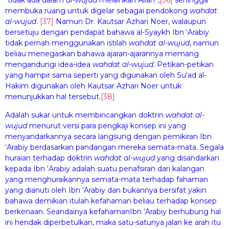
“tidak ada dalam
al-wuj
u
d
melainkan Allah”,
[36]
sehingga
membuka ruang untuk digelar sebagai pendokong
wa
hdat
al-wuj
ud
.
[37]
Namun Dr. Kautsar Azhari Noer, walaupun
bersetuju dengan pendapat bahawa al-Syaykh Ibn ‘Arabiy
tidak pernah menggunakan istilah
wa
h
dat al-wuj
u
d
, namun
beliau menegaskan bahawa ajaran-ajarannya memang
mengandungi idea-idea
wa
h
dat al-wuj
u
d
. Petikan-petikan
yang hampir sama seperti yang digunakan oleh Su‘ad al-
Hakim digunakan oleh Kautsar Azhari Noer untuk
menunjukkan hal tersebut.
[38]
Adalah sukar untuk membincangkan doktrin
wa
h
dat al-
wuj
u
d
menurut versi para pengkaji konsep ini yang
menyandarkannya secara langsung dengan pemikiran Ibn
‘Arabiy berdasarkan pandangan mereka semata-mata. Segala
huraian terhadap doktrin
wa
h
dat al-wuj
u
d
yang disandarkan
kepada Ibn ‘Arabiy adalah suatu penafsiran dari kalangan
yang menghuraikannya semata-mata terhadap fahaman
yang dianuti oleh Ibn ‘Arabiy dan bukannya bersifat yakin
bahawa demikian itulah kefahaman beliau terhadap konsep
berkenaan. Seandainya kefahamanIbn ‘Arabiy berhubung hal
ini hendak diperbetulkan, maka satu-satunya jalan ke arah itu