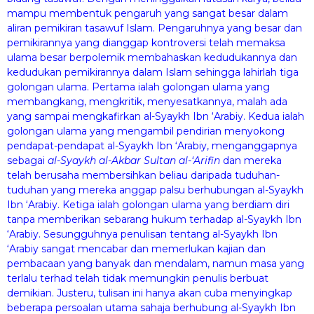
mampu membentuk pengaruh yang sangat besar dalam
aliran pemikiran tasawuf Islam. Pengaruhnya yang besar dan
pemikirannya yang dianggap kontroversi telah memaksa
ulama besar berpolemik membahaskan kedudukannya dan
kedudukan pemikirannya dalam Islam sehingga lahirlah tiga
golongan ulama. Pertama ialah golongan ulama yang
membangkang, mengkritik, menyesatkannya, malah ada
yang sampai mengkafirkan al-Syaykh Ibn ‘Arabiy. Kedua ialah
golongan ulama yang mengambil pendirian menyokong
pendapat-pendapat al-Syaykh Ibn ‘Arabiy, menganggapnya
sebagai
al-Syaykh al-Akbar Sul
ta
n al-‘
A
rif
n
dan mereka
telah berusaha membersihkan beliau daripada tuduhan-
tuduhan yang mereka anggap palsu berhubungan al-Syaykh
Ibn ‘Arabiy. Ketiga ialah golongan ulama yang berdiam diri
tanpa memberikan sebarang hukum terhadap al-Syaykh Ibn
‘Arabiy. Sesungguhnya penulisan tentang al-Syaykh Ibn
‘Arabiy sangat mencabar dan memerlukan kajian dan
pembacaan yang banyak dan mendalam, namun masa yang
terlalu terhad telah tidak memungkin penulis berbuat
demikian. Justeru, tulisan ini hanya akan cuba menyingkap
beberapa persoalan utama sahaja berhubung al-Syaykh Ibn