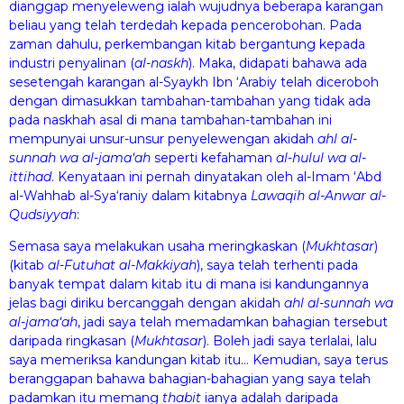
dianggap menyeleweng ialah wujudnya beberapa karangan
beliau yang telah terdedah kepada pencerobohan. Pada
zaman dahulu, perkembangan kitab bergantung kepada
industri penyalinan (
al-naskh
). Maka, didapati bahawa ada
sesetengah karangan al-Syaykh Ibn ‘Arabiy telah diceroboh
dengan dimasukkan tambahan-tambahan yang tidak ada
pada naskhah asal di mana tambahan-tambahan ini
mempunyai unsur-unsur penyelewengan akidah
ahl al-
sunnah wa al-jam
a‘ah
seperti kefahaman
al-
hul
ul wa al-
itti
had
. Kenyataan ini pernah dinyatakan oleh al-Imam ‘Abd
al-Wahhab al-Sya‘raniy dalam kitabnya
Law
aqi
h al-Anw
ar al-
Qudsiyyah
:
Semasa saya melakukan usaha meringkaskan (
Mukhtasar
)
(kitab
al-Fut
uhat al-Makkiyah
), saya telah terhenti pada
banyak tempat dalam kitab itu di mana isi kandungannya
jelas bagi diriku bercanggah dengan akidah
ahl al-sunnah wa
al-jam
a‘ah
, jadi saya telah memadamkan bahagian tersebut
daripada ringkasan (
Mukhtasar
). Boleh jadi saya terlalai, lalu
saya memeriksa kandungan kitab itu… Kemudian, saya terus
beranggapan bahawa bahagian-bahagian yang saya telah
padamkan itu memang
th
abit
ianya adalah daripada