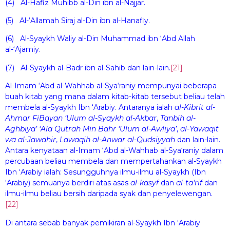
(4) Al-Hafiz Muhibb al-Din ibn al-Najjar.
(5) Al-‘Allamah Siraj al-Din ibn al-Hanafiy.
(6) Al-Syaykh Waliy al-Din Muhammad ibn ‘Abd Allah
al-‘Ajamiy.
(7) Al-Syaykh al-Badr ibn al-Sahib dan lain-lain.
[21]
Al-Imam ‘Abd al-Wahhab al-Sya‘raniy mempunyai beberapa
buah kitab yang mana dalam kitab-kitab tersebut beliau telah
membela al-Syaykh Ibn ‘Arabiy. Antaranya ialah
al-Kibr
i
t al-
A
h
mar F
i
Bay
a
n ‘Ul
u
m al-Syaykh al-Akbar
,
Tanb
i
h al-
Aghbiy
a
’ ‘Al
a
Qu
t
rah Min Ba
h
r ‘Ul
u
m al-Awliy
a
’
,
al-Yaw
a
q
i
t
wa al-Jaw
a
hir
,
Law
a
qi
h
al-Anw
a
r al-Qudsiyyah
dan lain-lain.
Antara kenyataan al-Imam ‘Abd al-Wahhab al-Sya‘raniy dalam
percubaan beliau membela dan mempertahankan al-Syaykh
Ibn ‘Arabiy ialah: Sesungguhnya ilmu-ilmu al-Syaykh (Ibn
‘Arabiy) semuanya berdiri atas asas
al-kasyf
dan
al-ta‘r
i
f
dan
ilmu-ilmu beliau bersih daripada syak dan penyelewengan.
[22]
Di antara sebab banyak pemikiran al-Syaykh Ibn ‘Arabiy