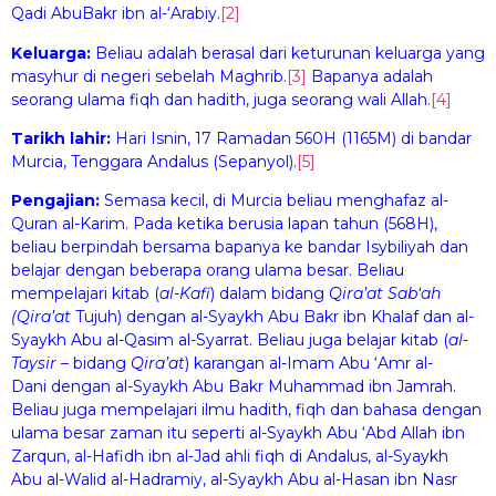
Qadi AbuBakr ibn al-‘Arabiy.
[2]
Keluarga:
Beliau adalah berasal dari keturunan keluarga yang
masyhur di negeri sebelah Maghrib.
[3]
Bapanya adalah
seorang ulama fiqh dan hadith, juga seorang wali Allah.
[4]
Tarikh lahir:
Hari Isnin, 17 Ramadan 560H (1165M) di bandar
Murcia, Tenggara Andalus (Sepanyol).
[5]
Pengajian:
Semasa kecil, di Murcia beliau menghafaz al-
Quran al-Karim. Pada ketika berusia lapan tahun (568H),
beliau berpindah bersama bapanya ke bandar Isybiliyah dan
belajar dengan beberapa orang ulama besar. Beliau
mempelajari kitab (
al-K
a
fi
) dalam bidang
Qir
a
’at Sab‘ah
(Qir
a
’at
Tujuh) dengan al-Syaykh Abu Bakr ibn Khalaf dan al-
Syaykh Abu al-Qasim al-Syarrat. Beliau juga belajar kitab (
al-
Tays
i
r –
bidang
Qir
a
’at
) karangan al-Imam Abu ‘Amr al-
Dani dengan al-Syaykh Abu Bakr Muhammad ibn Jamrah.
Beliau juga mempelajari ilmu hadith, fiqh dan bahasa dengan
ulama besar zaman itu seperti al-Syaykh Abu ‘Abd Allah ibn
Zarqun, al-Hafidh ibn al-Jad ahli fiqh di Andalus, al-Syaykh
Abu al-Walid al-Hadramiy, al-Syaykh Abu al-Hasan ibn Nasr