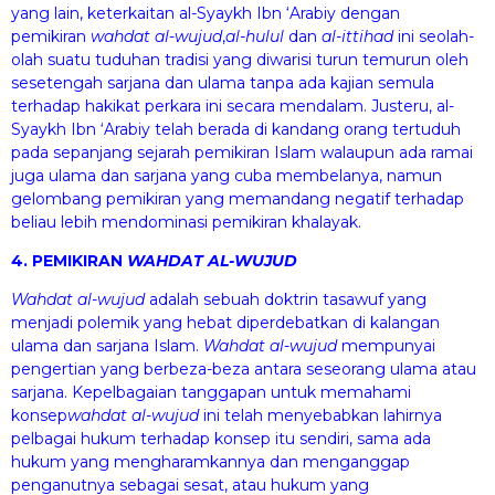
yang lain, keterkaitan al-Syaykh Ibn ‘Arabiy dengan
pemikiran
wa
h
dat al-wuj
u
d
,
al-
h
ul
u
l
dan
al-itti
ha
d
ini seolah-
olah suatu tuduhan tradisi yang diwarisi turun temurun oleh
sesetengah sarjana dan ulama tanpa ada kajian semula
terhadap hakikat perkara ini secara mendalam. Justeru, al-
Syaykh Ibn ‘Arabiy telah berada di kandang orang tertuduh
pada sepanjang sejarah pemikiran Islam walaupun ada ramai
juga ulama dan sarjana yang cuba membelanya, namun
gelombang pemikiran yang memandang negatif terhadap
beliau lebih mendominasi pemikiran khalayak.
4. PEMIKIRAN
WA
H
DAT AL-WUJ
U
D
Wa
h
dat al-wuj
u
d
adalah sebuah doktrin tasawuf yang
menjadi polemik yang hebat diperdebatkan di kalangan
ulama dan sarjana Islam.
Wa
hdat al-wuj
ud
mempunyai
pengertian yang berbeza-beza antara seseorang ulama atau
sarjana. Kepelbagaian tanggapan untuk memahami
konsep
wa
hdat al-wuj
ud
ini telah menyebabkan lahirnya
pelbagai hukum terhadap konsep itu sendiri, sama ada
hukum yang mengharamkannya dan menganggap
penganutnya sebagai sesat, atau hukum yang