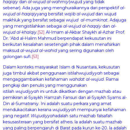
haq
iqiy
dan
al-wuj
ud
al-
wahmiy
(wujud yang tidak
sebenar). Ada juga yang menghuraikannya dari perspektif
al-
wuj
ud
al-
haq
iqiy
yang bersifat
w
ajib
al-wuj
ud
dan wujud
makhluk yang bersifat sebagai
wuj
ud
al-mumkin
at
. Adajuga
yang mengistilahkan sebagai
al-wuj
ud
al-
haqqiy
dan
al-
wuj
ud al-khalqiy
.
[52]
Al-Imam al-Akbar Shaykh al-Azhar Prof.
Dr. ‘Abd al-Halim Mahmud berpendapat kekusutan ini
berikutan kesalahan sesetengah pihak dalam menafsirkan
maksud
al-wuj
u
d al-w
ah
id
yang sering digunakan oleh
golongan sufi.
[53]
Dalam konteks masyarakat Islam di Nusantara, kekusutan
juga timbul akibat penggunaan istilah
wuj
u
diyyah
sebagai
mengaggambarkan kefahaman
wa
h
dat al-wuj
u
d
. Ramai
pengkaji dan penulis yang menggunakan
istilah
wuj
u
diyyah
ini untuk dikaitkan dengan mazhab atau
pemikiran al-Syaykh Hamzah Fansuri dan al-Syaykh Syams al-
Din al-Sumatraniy. Ini adalah suatu perkara yang amat
mendukacitakan kerana
wuj
u
diyyah
mempunyai kefahaman
yang negatif.
W
uj
udiyyah
adalah satu mazhab falsafah
kesusasteraan yang bersifat atheis. la adalah suatu mazhab
yang paling berpengaruh di Barat pada kurun ke-20. la adalah