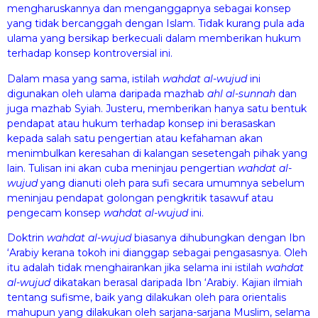
mengharuskannya dan menganggapnya sebagai konsep
yang tidak bercanggah dengan Islam. Tidak kurang pula ada
ulama yang bersikap berkecuali dalam memberikan hukum
terhadap konsep kontroversial ini.
Dalam masa yang sama, istilah
wa
hdat al-wuj
ud
ini
digunakan oleh ulama daripada mazhab
ahl al-sunnah
dan
juga mazhab Syiah. Justeru, memberikan hanya satu bentuk
pendapat atau hukum terhadap konsep ini berasaskan
kepada salah satu pengertian atau kefahaman akan
menimbulkan keresahan di kalangan sesetengah pihak yang
lain. Tulisan ini akan cuba meninjau pengertian
wa
h
dat al-
wuj
u
d
yang dianuti oleh para sufi secara umumnya sebelum
meninjau pendapat golongan pengkritik tasawuf atau
pengecam konsep
wa
h
dat al-wuj
u
d
ini.
Doktrin
wa
h
dat al-wuj
u
d
biasanya dihubungkan dengan Ibn
‘Arabiy kerana tokoh ini dianggap sebagai pengasasnya. Oleh
itu adalah tidak menghairankan jika selama ini istilah
wa
h
dat
al-wuj
u
d
dikatakan berasal daripada Ibn ‘Arabiy. Kajian ilmiah
tentang sufisme, baik yang dilakukan oleh para orientalis
mahupun yang dilakukan oleh sarjana-sarjana Muslim, selama