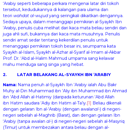
‘Arabiy seperti beberapa perkara mengenai latar diri tokoh
tersebut, kedudukannya di kalangan para ulama dan
teori
wa
h
dat al-wuj
u
d
yang seringkali dikaitkan dengannya.
Sedaya upaya, dalam menanggapi pemikiran al-Syaykh Ibn
‘Arabiy, penulis cuba melihat dari kaca mata beliau sendiri dan
juga ahli sufi, bukannya dari kaca mata musuhnya. Penulis
sendiri amat sedar tentang kekerdilan penulis untuk
menanggapi pemikiran tokoh besar ini, seumpama kata
Syaykh al-Islam, Syaykh al-Azhar al-Syarif al-Imam al-Akbar
Prof. Dr. ‘Abd al-Halim Mahmud umpama sang kelawar
mahu menduga sang singa yang hebat.
2. LATAR BELAKANG AL-SYAYKH IBN ‘ARABIY
Nama:
Nama penuh al-Syaykh Ibn ‘Arabiy ialah Abu Bakr
Muhy al-Din Muhammad ibn ‘Aliy ibn Muhammad ibn Ahmad
ibn ‘Abd Allah al-Hatimiy (daripada keturunan ‘Abd Allah
ibn Hatim saudara ‘Adiy ibn Hatim al-Ta’iy.
[1]
Beliau dikenali
dengan gelaran Ibn al-‘Arabiy (dengan awalan
al-
) di negeri-
negeri sebelah al-Maghrib (Barat), dan dengan gelaran Ibn
‘Arabiy (tanpa awalan
al-
) di negeri-negeri sebelah al-Masyriq
(Timur) untuk membezakan antara beliau dengan al-