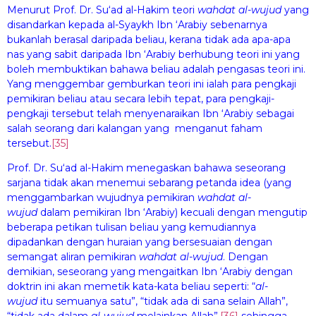
Menurut Prof. Dr. Su‘ad al-Hakim teori
wa
h
dat al-wuj
u
d
yang
disandarkan kepada al-Syaykh Ibn ‘Arabiy sebenarnya
bukanlah berasal daripada beliau, kerana tidak ada apa-apa
nas yang sabit daripada Ibn ‘Arabiy berhubung teori ini yang
boleh membuktikan bahawa beliau adalah pengasas teori ini.
Yang menggembar gemburkan teori ini ialah para pengkaji
pemikiran beliau atau secara lebih tepat, para pengkaji-
pengkaji tersebut telah menyenaraikan Ibn ‘Arabiy sebagai
salah seorang dari kalangan yang menganut faham
tersebut.
[35]
Prof. Dr. Su‘ad al-Hakim menegaskan bahawa seseorang
sarjana tidak akan menemui sebarang petanda idea (yang
menggambarkan wujudnya pemikiran
wa
hdat al-
wuj
ud
dalam pemikiran Ibn ‘Arabiy) kecuali dengan mengutip
beberapa petikan tulisan beliau yang kemudiannya
dipadankan dengan huraian yang bersesuaian dengan
semangat aliran pemikiran
wa
hdat al-wuj
ud
.
Dengan
demikian, seseorang yang mengaitkan Ibn ‘Arabiy dengan
doktrin ini akan memetik kata-kata beliau seperti: “
al-
wuj
u
d
itu semuanya satu”, “tidak ada di sana selain Allah”,