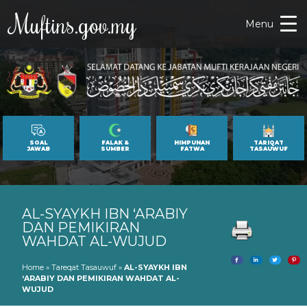
Muftins.gov.my
Menu
SOAL
FALAK &
HIMPUNAN
TARIQAT
JAWAB
SUMBER
FATWA
TASAUWUF
AL-SYAYKH IBN ‘ARABIY
DAN PEMIKIRAN
WAHDAT AL-WUJUD
Home
»
Tareqat Tasauwuf
»
AL-SYAYKH IBN
‘ARABIY DAN PEMIKIRAN WAHDAT AL-
WUJUD