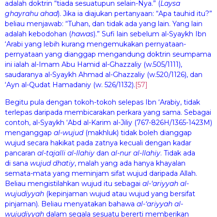
adalah doktrin “tiada sesuatupun selain-Nya.” (
Laysa
ghayrah
u
a
h
ad
).
Jika ia diajukan pertanyaan: “Apa tauhid
itu?”
beliau menjawab: “Tuhan, dan tidak ada yang lain. Yang lain
adalah kebodohan (
hawas
).” Sufi lain sebelum al-Syaykh Ibn
‘Arabi yang lebih kurang mengemukakan pernyataan-
pernyataan yang dianggap mengandung doktrin seumpama
ini
ialah al-Imam Abu Hamid al-Ghazzaliy (w.505/1111),
saudaranya al-Syaykh Ahmad al-Ghazzaliy (w.520/1126), dan
‘Ayn al-Qudat Hamadaniy (w. 526/1132).
[57]
Begitu pula dengan tokoh-tokoh selepas Ibn ‘Arabiy, tidak
terlepas daripada membicarakan perkara yang sama. Sebagai
contoh, al-Syaykh ‘Abd al-Karim al-Jiliy (767-826H/1365-1423M)
menganggap
al-wuj
u
d
(makhluk) tidak boleh dianggap
wujud secara hakikat pada zatnya kecuali dengan kadar
pancaran
al-tajall
i
al-Il
a
hiy
dan
al-n
u
r al-Il
a
hiy
. Tidak ada
di sana
wuj
ud dh
atiy
, malah yang ada hanya khayalan
semata-mata yang meminjam sifat wujud daripada Allah.
Beliau mengistilahkan wujud itu sebagai
al-‘
ariyyah al-
wuj
udiyyah
(kepinjaman wujud atau wujud yang bersifat
pinjaman). Beliau menyatakan bahawa
al-‘
ariyyah al-
wuj
udiyyah
dalam segala sesuatu bererti memberikan