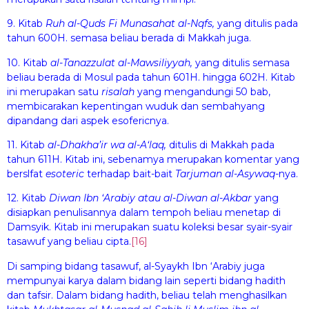
9. Kitab
R
uh
al-Quds F
i
Mun
as
a
ha
t al-Nqfs,
yang ditulis pada
tahun 600H. semasa beliau berada di Makkah juga.
10. Kitab
al-Tanazzul
a
t al-Maw
s
iliyyah,
yang ditulis semasa
beliau berada di Mosul pada tahun 601H. hingga 602H. Ki­tab
ini merupakan satu
risalah
yang mengandungi 50 bab,
membicarakan kepentingan wuduk dan sembahyang
dipandang dari aspek esofericnya.
11. Kitab
al-Dhakh
a
’ir wa al-A‘laq
,
ditulis di Makkah pada
tahun 611H. Kitab ini, sebenamya merupakan komentar yang
berslfat
esoteric
terhadap bait-bait
Tarjum
a
n al-Asyw
a
q
-nya.
12. Kitab
D
i
w
a
n Ibn ‘Arabiy atau al-D
i
w
a
n al-Akbar
yang
disiapkan penulisannya dalam tempoh beliau menetap di
Damsyik. Kitab ini merupakan suatu koleksi besar syair-syair
tasawuf yang beliau cipta.
[16]
Di samping bidang tasawuf, al-Syaykh Ibn ‘Arabiy juga
mempunyai karya dalam bidang lain seperti bidang hadith
dan tafsir. Dalam bidang hadith, beliau telah menghasilkan