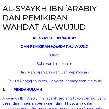
AL-SYAYKH IBN ‘ARABIY
DAN PEMIKIRAN
WAHDAT AL-WUJUD
AL-SYAYKH IBN ‘ARABIY
DAN PEMIKIRAN
WA
H
DAT AL-WUJ
U
D
Oleh:
Sulaiman bin Ibrahim
Jab. Pengajian Dakwah Dan Kepimpinan
Fakulti Pengajian Islam, Universiti Kebangsaan Malaysia
1. PENDAHULUAN
Al-Syaykh Ibn ‘Arabiy (r.h.) adalah seorang tokoh pemikir yang
besar dalam sejarah pemikiran Islam, khususnya dalam
bidang tasawuf. Dengan meninggalkan ratusan karya, beliau