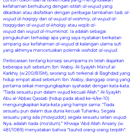
kefahaman berhubung dengan istilah
al-wuj
u
d
yang
dikaitkan atau disifatkan dengan perlbagai tambahan tadi;
al-
wuj
u
d
al-
h
aqiqiy
dan
al-wuj
u
d
al-
wahm
iy
,
al-wuj
u
d
al-
h
aqqiy
dan
al-wuj
u
d al-khalqiy
atau
w
a
jib
al-
wuj
u
d
dan
wuj
u
d
al-mumkin
a
t
. Ia adalah sebagai
pengukuhan terhadap apa yang saya nyatakan berkaitan
simpang siur kefahaman
al-wuj
u
d
di kalangan ulama sufi
yang akhirnya mencetuskan polemik
wa
h
dat
al-wuj
u
d
.
Perbicaraan tentang konsep seumpama ini telah diajarkan
beberapa sufi sebelum Ibn ‘Arabiy. Al-Syaykh Ma‘ruf al-
Karkhiy (w.200/815M), seorang sufi terkenal di Baghdad yang
hidup empat abad sebelum Ibn ‘Arabiy, dianggap orang yang
pertama sekali mengungkapkan syahadat dengan kata-kata:
“Tiada sesuatu pun dalam wujud kecuali Allah.” Al-Syaykh
Abu al-‘Abbas Qassab (hidup pada abad ke-4/ke-10)
mengungkapkan kata-kata yang hampir sama: “Tiada
sesuatu pun da­lam dua dunia kecuali Tuhanku. Segala
sesuatu yang ada
(mawj
u
d
a
t),
segala sesuatu selain wujud-
Nya, adalah tiada (
ma‘d
u
m
).”
Khwaja ‘Abd Allah Ansariy (w.
481/1089) menyatakan bahwa “tauhid
orang-orang terpilih”