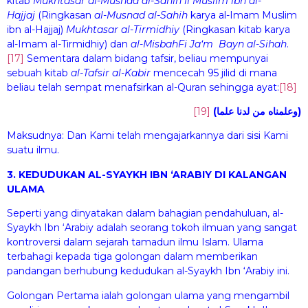
kitab
Mukhtasar al-Musnad al-
S
a
hih
li Muslim ibn al-
H
ajj
a
j
(Ringkasan
al-Musnad al-
S
a
hih
karya al-Imam
Muslim
ibn al-Hajjaj)
Mukhtasar al-Tirmidhiy
(Ringkasan kitab karya
al-Imam al-Tirmidhiy) dan
al-Mi
s
b
ah
F
i
Ja‘m Bayn al-
S
i
hah
.
[17]
Sementara dalam bidang tafsir, beliau mempunyai
sebuah kitab
al-Tafs
i
r al-Kab
i
r
mencecah 95 jilid di mana
beliau telah sempat menafsirkan al-Quran sehingga ayat:
[18]
[19]
(وعلمناه من لدنا علما)
Maksudnya: Dan Kami telah mengajarkannya dari sisi Kami
suatu ilmu.
3. KEDUDUKAN AL-SYAYKH IBN ‘ARABIY DI KALANGAN
ULAMA
Seperti yang dinyatakan dalam bahagian pendahuluan, al-
Syaykh Ibn ‘Arabiy adalah seorang tokoh ilmuan yang sangat
kontroversi dalam sejarah tamadun ilmu Islam. Ulama
terbahagi kepada tiga golongan dalam memberikan
pandangan berhubung kedudukan al-Syaykh Ibn ‘Arabiy ini.
Golongan Pertama ialah golongan ulama yang mengambil