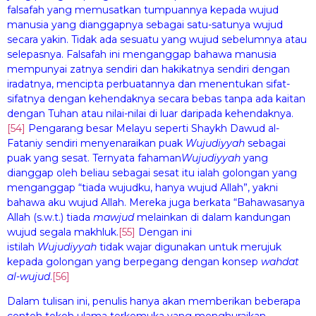
falsafah yang memusatkan tumpuannya kepada wujud
manusia yang dianggapnya sebagai satu-satunya wujud
secara yakin. Tidak ada sesuatu yang wujud sebelumnya atau
selepasnya. Falsafah ini menganggap bahawa manusia
mempunyai zatnya sendiri dan hakikatnya sendiri dengan
iradatnya, mencipta perbuatannya dan menentukan sifat-
sifatnya dengan kehendaknya secara bebas tanpa ada kaitan
dengan Tuhan atau nilai-nilai di luar daripada kehendaknya.
[54]
Pengarang besar Melayu seperti Shaykh Dawud al-
Fataniy sendiri menyenaraikan puak
Wuj
u
diyyah
sebagai
puak yang sesat. Ternyata fahaman
Wuj
u
diyyah
yang
dianggap oleh beliau sebagai sesat itu ialah golongan yang
menganggap “tiada wujudku, hanya wujud Allah”, yakni
bahawa aku wujud Allah. Mereka juga berkata “Bahawasanya
Allah (s.w.t.) tiada
mawj
u
d
melainkan di dalam kandungan
wujud segala makhluk.
[55]
Dengan ini
istilah
Wuj
u
diyyah
tidak wajar digunakan untuk merujuk
kepada golongan yang berpegang dengan konsep
wa
h
dat
al-wuj
u
d
.
[56]
Dalam tulisan ini, penulis hanya akan memberikan beberapa
contoh tokoh ulama terkemuka yang menghuraikan