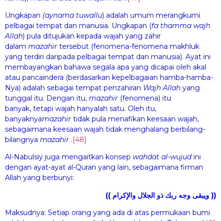
Ungkapan
(aynam
a
tuwall
u
)
adalah umum merangkumi
pelbagai tempat dan manusia. Ungkapan (
fa thamma wajh
All
a
h
)
pula ditujukan kepada wajah yang zahir
dalam
ma
za
hir
tersebut (fenomena-fenomena makhluk
yang terdiri daripada pelbagai tempat dan manusia). Ayat ini
membayangkan bahawa segala apa yang dicapai oleh akal
atau pancaindera (berdasarkan kepelbagaian hamba-hamba-
Nya) adalah sebagai tempat penzahiran
Wajh All
a
h
yang
tunggal itu. Dengan itu,
ma
za
hir
(fenomena) itu
banyak, tetapi wajah hanyalah satu. Oleh itu,
banyaknya
ma
za
hir
tidak pula menafikan keesaan wajah,
sebagaimana keesaan wajah tidak menghalang berbilang-
bilangnya
ma
za
hir
.
[48]
Al-Nabulsiy juga mengaitkan konsep
wa
h
dat al-wuj
u
d
ini
dengan ayat-ayat al-Quran yang lain, sebagaimana firman
Allah yang berbunyi:
(( ويبقى وجه ربك ذو الجلال والإكرام ))
Maksudnya: Setiap orang yang ada di atas permukaan bumi