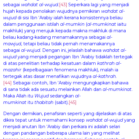
sebagai
wa
hdat al-wuj
ud
.
[43]
Seperkara lagi yang menjadi
hujah kepada penolakan wujudnya pemikiran
wa
hdat al-
wuj
ud
di sisi Ibn ‘Arabiy ialah kerana konsistennya beliau
dalam penggunaan istilah
al-mumkin
(
al-mumkin
a
t
iaitu
makhluk) yang merujuk kepada makna makhluk di mana
beliau kadang-kadang menamakannya sebagai
al-
mawj
u
d
,
tetapi beliau tidak pernah menamakannya
sebagai
al-wuj
u
d
. Dengan ini, jelaslah bahawa
wa
hdat al-
wuj
ud
yang menjadi pegangan Ibn ‘Arabiy tidaklah tertegak
di atas penelitian terhadap kesatuan dalam
kathrah al-
ma
za
hir
(kepelbagaian fenomena makhluk), malah ia
tertegak atas dasar menafikan wujudnya
al-kathrah
.
[44]
Sebagai contoh, Ibn ‘Arabiy mengungkapkan bahawa
di sana tidak ada sesuatu melainkan Allah dan
al-mumkin
a
t
.
Maka Allah itu
Wuj
u
d
sedangkan
al-
mumkin
a
t
itu
th
a
bitah
(sabit).
[45]
Dengan demikian, penafsiran seperti yang dijelaskan di atas
dikira tepat untuk memahami konsep
wa
hdat al-wuj
ud
yang
menjadi anutan Ibn ‘Arabiy dan perkara ini adalah selari
dengan pandangan beberapa ulama lain yang melihat