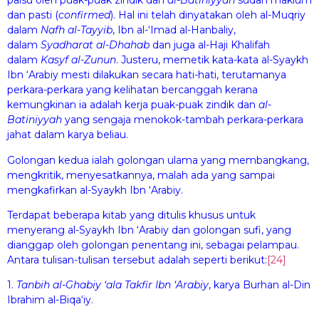
palsu oleh puak-puak zindik dan
al-B
a
tiniyyah
sudah maklum
dan pasti (
confirmed
). Hal ini telah dinyatakan oleh al-Muqriy
dalam
Naf
h
al-
T
ayyib
, Ibn al-‘Imad al-Hanbaliy,
dalam
Syadhar
a
t al-Dhahab
dan juga al-Haji Khalifah
dalam
Kasyf al-
Z
un
u
n
. Justeru, memetik kata-kata al-Syaykh
Ibn ‘Arabiy mesti dilakukan secara hati-hati, terutamanya
perkara-perkara yang kelihatan bercanggah kerana
kemungkinan ia adalah kerja puak-puak zindik dan
al-
B
a
tiniyyah
yang sengaja menokok-tambah perkara-perkara
jahat dalam karya beliau.
Golongan kedua ialah golongan ulama yang membangkang,
mengkritik, menyesatkannya, malah ada yang sampai
mengkafirkan al-Syaykh Ibn ‘Arabiy.
Terdapat beberapa kitab yang ditulis khusus untuk
menyerang al-Syaykh Ibn ‘Arabiy dan golongan sufi, yang
dianggap oleh golongan penentang ini, sebagai pelampau.
Antara tulisan-tulisan tersebut adalah seperti berikut:
[24]
1.
Tanb
i
h al-Ghabiy ‘al
a
Takf
r Ibn ‘Arabiy
, karya Burhan al-Din
Ibrahim al-Biqa‘iy.