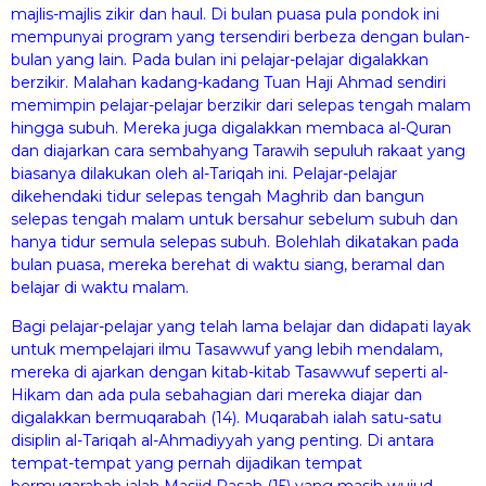
majlis-majlis zikir dan haul. Di bulan puasa pula pondok ini
mempunyai program yang tersendiri berbeza dengan bulan-
bulan yang lain. Pada bulan ini pelajar-pelajar digalakkan
berzikir. Malahan kadang-kadang Tuan Haji Ahmad sendiri
memimpin pelajar-pelajar berzikir dari selepas tengah malam
hingga subuh. Mereka juga digalakkan membaca al-Quran
dan diajarkan cara sembahyang Tarawih sepuluh rakaat yang
biasanya dilakukan oleh al-Tariqah ini. Pelajar-pelajar
dikehendaki tidur selepas tengah Maghrib dan bangun
selepas tengah malam untuk bersahur sebelum subuh dan
hanya tidur semula selepas subuh. Bolehlah dikatakan pada
bulan puasa, mereka berehat di waktu siang, beramal dan
belajar di waktu malam.
Bagi pelajar-pelajar yang telah lama belajar dan didapati layak
untuk mempelajari ilmu Tasawwuf yang lebih mendalam,
mereka di ajarkan dengan kitab-kitab Tasawwuf seperti al-
Hikam dan ada pula sebahagian dari mereka diajar dan
digalakkan bermuqarabah (14). Muqarabah ialah satu-satu
disiplin al-Tariqah al-Ahmadiyyah yang penting. Di antara
tempat-tempat yang pernah dijadikan tempat
bermuqarabah ialah Masjid Rasah (15) yang masih wujud