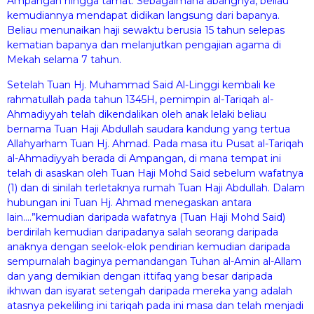
Ampangan hingga tamat. Sebagaimana abangnya, beliau
kemudiannya mendapat didikan langsung dari bapanya.
Beliau menunaikan haji sewaktu berusia 15 tahun selepas
kematian bapanya dan melanjutkan pengajian agama di
Mekah selama 7 tahun.
Setelah Tuan Hj. Muhammad Said Al-Linggi kembali ke
rahmatullah pada tahun 1345H, pemimpin al-Tariqah al-
Ahmadiyyah telah dikendalikan oleh anak lelaki beliau
bernama Tuan Haji Abdullah saudara kandung yang tertua
Allahyarham Tuan Hj. Ahmad. Pada masa itu Pusat al-Tariqah
al-Ahmadiyyah berada di Ampangan, di mana tempat ini
telah di asaskan oleh Tuan Haji Mohd Said sebelum wafatnya
(1) dan di sinilah terletaknya rumah Tuan Haji Abdullah. Dalam
hubungan ini Tuan Hj. Ahmad menegaskan antara
lain….”kemudian daripada wafatnya (Tuan Haji Mohd Said)
berdirilah kemudian daripadanya salah seorang daripada
anaknya dengan seelok-elok pendirian kemudian daripada
sempurnalah baginya pemandangan Tuhan al-Amin al-Allam
dan yang demikian dengan ittifaq yang besar daripada
ikhwan dan isyarat setengah daripada mereka yang adalah
atasnya pekeliling ini tariqah pada ini masa dan telah menjadi