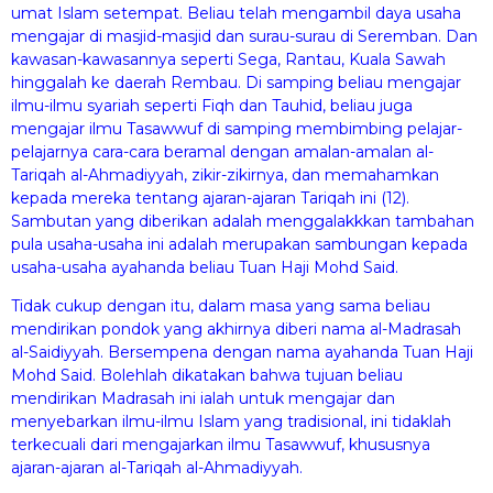
umat Islam setempat. Beliau telah mengambil daya usaha
mengajar di masjid-masjid dan surau-surau di Seremban. Dan
kawasan-kawasannya seperti Sega, Rantau, Kuala Sawah
hinggalah ke daerah Rembau. Di samping beliau mengajar
ilmu-ilmu syariah seperti Fiqh dan Tauhid, beliau juga
mengajar ilmu Tasawwuf di samping membimbing pelajar-
pelajarnya cara-cara beramal dengan amalan-amalan al-
Tariqah al-Ahmadiyyah, zikir-zikirnya, dan memahamkan
kepada mereka tentang ajaran-ajaran Tariqah ini (12).
Sambutan yang diberikan adalah menggalakkkan tambahan
pula usaha-usaha ini adalah merupakan sambungan kepada
usaha-usaha ayahanda beliau Tuan Haji Mohd Said.
Tidak cukup dengan itu, dalam masa yang sama beliau
mendirikan pondok yang akhirnya diberi nama al-Madrasah
al-Saidiyyah. Bersempena dengan nama ayahanda Tuan Haji
Mohd Said. Bolehlah dikatakan bahwa tujuan beliau
mendirikan Madrasah ini ialah untuk mengajar dan
menyebarkan ilmu-ilmu Islam yang tradisional, ini tidaklah
terkecuali dari mengajarkan ilmu Tasawwuf, khususnya
ajaran-ajaran al-Tariqah al-Ahmadiyyah.