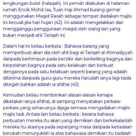
lengkungan bulat (halaqah). Ini pernah dilakukan di halaman
rumah Encik Mohd Isa, Tuan Haji Ahmad kurang gemar
menggunakan Masjid Rasah sebagai tempat diadakan majlis
ini kecuali jika hari hujan (42). Ini adalah mengelakkan dari
mengganggu penggunaan masjid oleh orang lain yang
bukan menjadi ahli Tariqah ini.
Dalam hal ini beliau berkata : Bahawa barang yang
memperbuat akan dia oleh ahli bagi al-Tariqah al-Ahmadiyyah
daripada berhimpun pada berzikir dan berkeliling baginya dan
berpelahan baginya pada satu kelakuan dan berkuat
dengannya pada satu kelakuan seperti barang yang adalah
diterima daripada guru-guru mereka haruslah ianya lagi tiada
ditegah bahkan adalah ia afdhal (43).
Kemudian beliau memberikan alasan-alasan kenapa
dikatakan ianya afdhal, di samping menyatakan perkara-
perkara yang seharusnya dijaga semasa mengadakan majlis-
majlis tadi. Antara lain beliau berkata : kerana bahawa
perbuatan mereka itu akan yang demikian dan berkekalanlah
mereka itu atasnya pada sepanjang masa daripada ketiadaan
berubah menunjuklah ia atas bahawasa demikian itu tiadalah