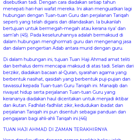
disebutkan tadi. Dengan cara diadakan setiap tahun
menepati hari-hari wafat mereka. Ini akan menguatkan lagi
hubungan dengan Tuan-tuan Guru dan perjalanan Tariqah
seperti yang telah digaris dan dilandaskan. Ia bukanlah
bertujuan untuk bermegah-megah atau kerana riya’ dan
sam’ah (45). Pada keseluruhannya adalah bermaksud di
dalam hubungan menghormati guru dan mengenang jasa
dan dalam pengertian Adab antara murid dengan guru.
Di dalam hubungan ini, tujuan Tuan Haji Ahmad amat teliti
dan berhalus demi mencapai maksud di atas tadi. Selain dari
berzikir, diadakan bacaan al-Quran, syarahan agama yang
berbentuk nasihat, qasidah yang berbentuk puji-pujian dan
tawassul kepada Tuan-tuan Guru Tariqah ini. Manaqib dan
riwayat hidup serta perjalanan Tuan-tuan Guru yang
kerananya diadakan haul diceritakan untuk menjadi iktibar
dan ikutan. Fadhilat-fadhilat zikir, kedudukan ibadat dan
perjalanan Tariqah ini pun disentuh sebagai panduan dan
pengajaran bagi ahli-ahli Tariqah ini.(46)
TUAN HAJI AHMAD DI ZAMAN TERAKHIRNYA