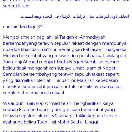
seperti kitab:
ﺍﺗﺤﺎﻒ ﺫﻭﻯ ﺍﻠﺮﻏﺒﺎﺖ ﺑﺑﻴﺎﻥ ﮐرﺍﻤﺎﺕ ﺍﻻﻭﻠﻴﺎء ﻓﻰ ﺍﻠﺤﻴﺎﺓ ﻭﺒﻌﺩ ﺍﻠﻤﻤﺎﺕ
dan lain-lain lagi (32).
Menjadi amalan bagi ahli al-Tariqah al-Ahmadiyyah
bersembahyang terawih sepuluh rakaat dengan mempunyai
doa-doa khas dan ma’thur. Sedangkan kebiasaan masyarakat
Melayu bersembahyang terawih dua puluh rakaat, walaupun
Tuan Haji Ahmad menjadi Mufti Negeri Sembilan namun
beliau tidak mengarahkan supaya umat Islam di Negeri
Sembilan bersembahyang terawih sepuluh rakaat seperti
yang diamalkan oleh ahli Tariqah ini. Malahan kebebasan
diberikan kepada ahli jemaah untuk memilihnya sama ada
sepuluh atau dua puluh rakaat.
Walaupun Tuan Haji Ahmad telah menghasilkan karya
sebuah kitab berhubung dengan cara bersembahyang
terawih sepuluh rakaat (33) sebagai takliq kepada tulisan
ayahanda beliau Tuan Haji Mohd Said al-Linggi.