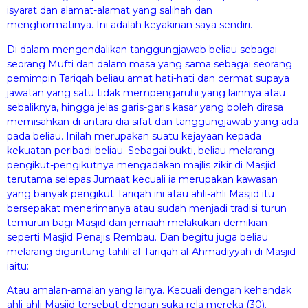
isyarat dan alamat-alamat yang salihah dan
menghormatinya. Ini adalah keyakinan saya sendiri.
Di dalam mengendalikan tanggungjawab beliau sebagai
seorang Mufti dan dalam masa yang sama sebagai seorang
pemimpin Tariqah beliau amat hati-hati dan cermat supaya
jawatan yang satu tidak mempengaruhi yang lainnya atau
sebaliknya, hingga jelas garis-garis kasar yang boleh dirasa
memisahkan di antara dia sifat dan tanggungjawab yang ada
pada beliau. Inilah merupakan suatu kejayaan kepada
kekuatan peribadi beliau. Sebagai bukti, beliau melarang
pengikut-pengikutnya mengadakan majlis zikir di Masjid
terutama selepas Jumaat kecuali ia merupakan kawasan
yang banyak pengikut Tariqah ini atau ahli-ahli Masjid itu
bersepakat menerimanya atau sudah menjadi tradisi turun
temurun bagi Masjid dan jemaah melakukan demikian
seperti Masjid Penajis Rembau. Dan begitu juga beliau
melarang digantung tahlil al-Tariqah al-Ahmadiyyah di Masjid
iaitu:
Atau amalan-amalan yang lainya. Kecuali dengan kehendak
ahli-ahli Masjid tersebut dengan suka rela mereka (30).