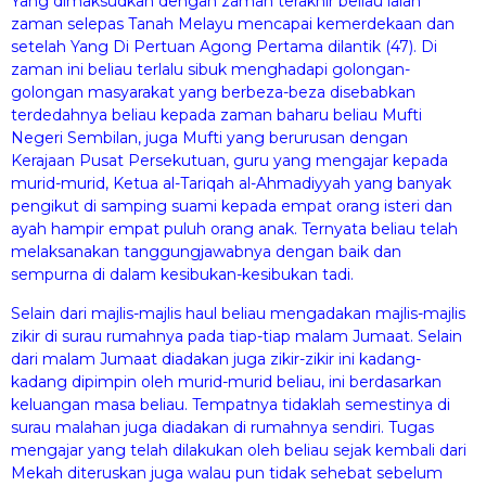
Yang dimaksudkan dengan zaman terakhir beliau ialah
zaman selepas Tanah Melayu mencapai kemerdekaan dan
setelah Yang Di Pertuan Agong Pertama dilantik (47). Di
zaman ini beliau terlalu sibuk menghadapi golongan-
golongan masyarakat yang berbeza-beza disebabkan
terdedahnya beliau kepada zaman baharu beliau Mufti
Negeri Sembilan, juga Mufti yang berurusan dengan
Kerajaan Pusat Persekutuan, guru yang mengajar kepada
murid-murid, Ketua al-Tariqah al-Ahmadiyyah yang banyak
pengikut di samping suami kepada empat orang isteri dan
ayah hampir empat puluh orang anak. Ternyata beliau telah
melaksanakan tanggungjawabnya dengan baik dan
sempurna di dalam kesibukan-kesibukan tadi.
Selain dari majlis-majlis haul beliau mengadakan majlis-majlis
zikir di surau rumahnya pada tiap-tiap malam Jumaat. Selain
dari malam Jumaat diadakan juga zikir-zikir ini kadang-
kadang dipimpin oleh murid-murid beliau, ini berdasarkan
keluangan masa beliau. Tempatnya tidaklah semestinya di
surau malahan juga diadakan di rumahnya sendiri. Tugas
mengajar yang telah dilakukan oleh beliau sejak kembali dari
Mekah diteruskan juga walau pun tidak sehebat sebelum