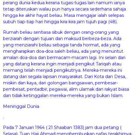
perang dunia kedua kerana tugas-tugas lain namum ianya
tetap diteruskan walau pun hanya secara sederhana sahaja
hingga ke akhir hayat beliau. Masa mengajar ialah selepas
subuh tiap-tiap hari hingga kira-kira jam tujuh pagi (48).
Rumah beliau sentiasa sibuk dengan orang-orang yang
berziarah dengan tujuan dan maksud berbeza-beza. Ada
yang menziarahi beliau sebagai tanda hormat, ada yang
mengharapkan doa-doa saleh beliau, ada yang menuntut
amalan doa-doa dan bermacam-macam lagi. Ini selain dari
yang datang kerana ingin menjadi pengikut Tariqah atau
memang telah menjadi pengikutnya. Mereka-mereka ini
datang dari segala lapisan masyarakat. Dari Kota dan Desa,
miskin dan kaya, dari golongan bangsawan, pembesar-
pembesat, pentadbir, pegawai, alim ulamak dan rakyat biasa
dan tidak ketinggalan mereka-mereka yang bukan Islam.
Meninggal Dunia
.
Pada 7 Januari 1964 ( 21 Shaaban 1383) jam dua petang (
Selasa), Tuan Haji Ahmad menghembuskan nafas terakhirnya