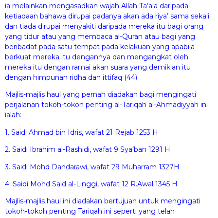
ia melainkan mengasadkan wajah Allah Ta’ala daripada
ketiadaan bahawa dirupai padanya akan ada riya’ sama sekali
dan tiada dirupai menyakiti daripada mereka itu bagi orang
yang tidur atau yang membaca al-Quran atau bagi yang
beribadat pada satu tempat pada kelakuan yang apabila
berkuat mereka itu dengannya dan mengangkat oleh
mereka itu dengan ramai akan suara yang demikian itu
dengan himpunan ridha dan ittifaq (44).
Majlis-majlis haul yang pernah diadakan bagi mengingati
perjalanan tokoh-tokoh penting al-Tariqah al-Ahmadiyyah ini
ialah:
1. Saidi Ahmad bin Idris, wafat 21 Rejab 1253 H
2. Saidi Ibrahim al-Rashidi, wafat 9 Sya’ban 1291 H
3. Saidi Mohd Dandarawi, wafat 29 Muharram 1327H
4. Saidi Mohd Said al-Linggi, wafat 12 R.Awal 1345 H
Majlis-majlis haul ini diadakan bertujuan untuk mengingati
tokoh-tokoh penting Tariqah ini seperti yang telah