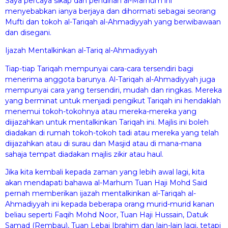
Saya percaya sikap dan pendirian al-Marhum ini
menyebabkan ianya berjaya dan dihormati sebagai seorang
Mufti dan tokoh al-Tariqah al-Ahmadiyyah yang berwibawaan
dan disegani.
Ijazah Mentalkinkan al-Tariq al-Ahmadiyyah
Tiap-tiap Tariqah mempunyai cara-cara tersendiri bagi
menerima anggota barunya. Al-Tariqah al-Ahmadiyyah juga
mempunyai cara yang tersendiri, mudah dan ringkas. Mereka
yang berminat untuk menjadi pengikut Tariqah ini hendaklah
menemui tokoh-tokohnya atau mereka-mereka yang
diijazahkan untuk mentalkinkan Tariqah ini. Majlis ini boleh
diadakan di rumah tokoh-tokoh tadi atau mereka yang telah
diijazahkan atau di surau dan Masjid atau di mana-mana
sahaja tempat diadakan majlis zikir atau haul.
Jika kita kembali kepada zaman yang lebih awal lagi, kita
akan mendapati bahawa al-Marhum Tuan Haji Mohd Said
pernah memberikan ijazah mentalkinkan al-Tariqah al-
Ahmadiyyah ini kepada beberapa orang murid-murid kanan
beliau seperti Faqih Mohd Noor, Tuan Haji Hussain, Datuk
Samad (Rembau), Tuan Lebai Ibrahim dan lain-lain lagi, tetapi