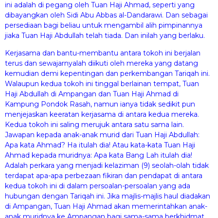
ini adalah di pegang oleh Tuan Haji Ahmad, seperti yang
dibayangkan oleh Sidi Abu Abbas al-Dandarawi. Dan sebagai
persediaan bagi beliau untuk mengambil alih pimpinannya
jiaka Tuan Haji Abdullah telah tiada. Dan inilah yang berlaku.
Kerjasama dan bantu-membantu antara tokoh ini berjalan
terus dan sewajarnyalah diikuti oleh mereka yang datang
kemudian demi kepentingan dan perkembangan Tariqah ini.
Walaupun kedua tokoh ini tinggal berlainan tempat, Tuan
Haji Abdullah di Ampangan dan Tuan Haji Ahmad di
Kampung Pondok Rasah, namun ianya tidak sedikit pun
menjejaskan keeratan kerjasama di antara kedua mereka.
Kedua tokoh ini saling merujuk antara satu sama lain.
Jawapan kepada anak-anak murid dari Tuan Haji Abdullah:
Apa kata Ahmad? Ha itulah dia! Atau kata-kata Tuan Haji
Ahmad kepada muridnya: Apa kata Bang Lah itulah dia!
Adalah perkara yang menjadi kelaziman (9) seolah-olah tidak
terdapat apa-apa perbezaan fikiran dan pendapat di antara
kedua tokoh ini di dalam persoalan-persoalan yang ada
hubungan dengan Tariqah ini. Jika majlis-majlis haul diadakan
di Ampangan, Tuan Haji Ahmad akan memerintahkan anak-
anak muridnya ke Ampangan bagi sama-sama berkhidmat