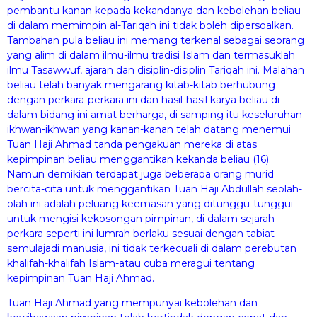
pembantu kanan kepada kekandanya dan kebolehan beliau
di dalam memimpin al-Tariqah ini tidak boleh dipersoalkan.
Tambahan pula beliau ini memang terkenal sebagai seorang
yang alim di dalam ilmu-ilmu tradisi Islam dan termasuklah
ilmu Tasawwuf, ajaran dan disiplin-disiplin Tariqah ini. Malahan
beliau telah banyak mengarang kitab-kitab berhubung
dengan perkara-perkara ini dan hasil-hasil karya beliau di
dalam bidang ini amat berharga, di samping itu keseluruhan
ikhwan-ikhwan yang kanan-kanan telah datang menemui
Tuan Haji Ahmad tanda pengakuan mereka di atas
kepimpinan beliau menggantikan kekanda beliau (16).
Namun demikian terdapat juga beberapa orang murid
bercita-cita untuk menggantikan Tuan Haji Abdullah seolah-
olah ini adalah peluang keemasan yang ditunggu-tunggui
untuk mengisi kekosongan pimpinan, di dalam sejarah
perkara seperti ini lumrah berlaku sesuai dengan tabiat
semulajadi manusia, ini tidak terkecuali di dalam perebutan
khalifah-khalifah Islam-atau cuba meragui tentang
kepimpinan Tuan Haji Ahmad.
Tuan Haji Ahmad yang mempunyai kebolehan dan