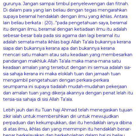
gurunya. Jangan sampai timbul penyelewengan dan fitnah.
Di dalam para yang lain beliau dengan tegas mengarahkan
supaya beramal hendaklah dengan ilmu yang ikhlas. Antara
lain beliau berkata : (20)…”pada pengetahuan saya, beramal
itu dengan ilmu, beramal dengan ketiadaan ilmu itu adalah
sebesar-besar bala pada sisi agama dan lagi beramal itu
adalah semata-mata ikhlas bagi Allah Ta’ala bukannya kerana
siapa dan bukannya kerana apa dan bukannya kerana
mencari satu makam atau satu keadaan yang membesarkan
pandangan makhluk Allah Ta’ala maka mana-mana satu
keadaan amalan yang tersebut dengan ini semua adalah sia-
sia sahaja kerana ini maka eloklah tuan dan jamaah tuan
mengambil pengetahuan dengan perkara-perkara
seumpama ini supaya tiadalah mudah-mudahan pekerjaan
dan amalan tuan yang dikerja akannya dengan penat lelah itu
tersia-sia sahaja di sisi Allah Ta’ala.
Lebih jauh dari itu Tuan haji Ahmad telah menegaskan tujuan
zikir ialah untuk membersihkan diri untuk mewujudkan
perpaduan dan kekumpukkan, dari itu hendaklah ianya dibina
di atas ilmu, ikhlas dan yang memimpin itu hendaklah benar-
benar berkelayakan dan berkebolehan dalam hal ini beliau