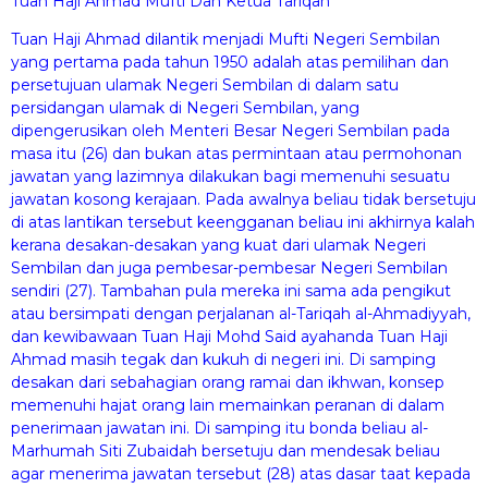
Tuan Haji Ahmad Mufti Dan Ketua Tariqah
Tuan Haji Ahmad dilantik menjadi Mufti Negeri Sembilan
yang pertama pada tahun 1950 adalah atas pemilihan dan
persetujuan ulamak Negeri Sembilan di dalam satu
persidangan ulamak di Negeri Sembilan, yang
dipengerusikan oleh Menteri Besar Negeri Sembilan pada
masa itu (26) dan bukan atas permintaan atau permohonan
jawatan yang lazimnya dilakukan bagi memenuhi sesuatu
jawatan kosong kerajaan. Pada awalnya beliau tidak bersetuju
di atas lantikan tersebut keengganan beliau ini akhirnya kalah
kerana desakan-desakan yang kuat dari ulamak Negeri
Sembilan dan juga pembesar-pembesar Negeri Sembilan
sendiri (27). Tambahan pula mereka ini sama ada pengikut
atau bersimpati dengan perjalanan al-Tariqah al-Ahmadiyyah,
dan kewibawaan Tuan Haji Mohd Said ayahanda Tuan Haji
Ahmad masih tegak dan kukuh di negeri ini. Di samping
desakan dari sebahagian orang ramai dan ikhwan, konsep
memenuhi hajat orang lain memainkan peranan di dalam
penerimaan jawatan ini. Di samping itu bonda beliau al-
Marhumah Siti Zubaidah bersetuju dan mendesak beliau
agar menerima jawatan tersebut (28) atas dasar taat kepada