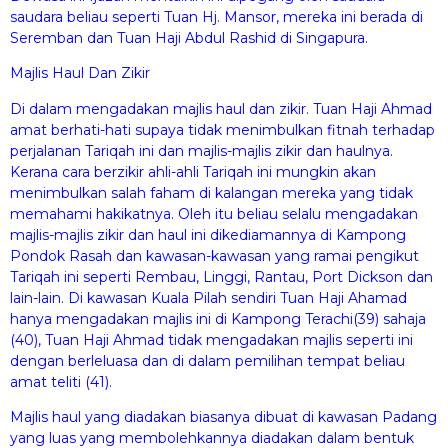
saudara beliau seperti Tuan Hj. Mansor, mereka ini berada di
Seremban dan Tuan Haji Abdul Rashid di Singapura.
Majlis Haul Dan Zikir
Di dalam mengadakan majlis haul dan zikir. Tuan Haji Ahmad
amat berhati-hati supaya tidak menimbulkan fitnah terhadap
perjalanan Tariqah ini dan majlis-majlis zikir dan haulnya.
Kerana cara berzikir ahli-ahli Tariqah ini mungkin akan
menimbulkan salah faham di kalangan mereka yang tidak
memahami hakikatnya. Oleh itu beliau selalu mengadakan
majlis-majlis zikir dan haul ini dikediamannya di Kampong
Pondok Rasah dan kawasan-kawasan yang ramai pengikut
Tariqah ini seperti Rembau, Linggi, Rantau, Port Dickson dan
lain-lain. Di kawasan Kuala Pilah sendiri Tuan Haji Ahamad
hanya mengadakan majlis ini di Kampong Terachi(39) sahaja
(40), Tuan Haji Ahmad tidak mengadakan majlis seperti ini
dengan berleluasa dan di dalam pemilihan tempat beliau
amat teliti (41).
Majlis haul yang diadakan biasanya dibuat di kawasan Padang
yang luas yang membolehkannya diadakan dalam bentuk