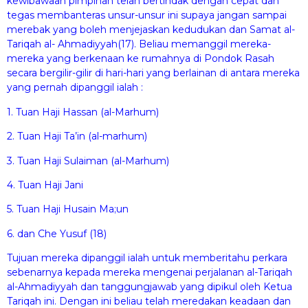
kewibawaan pimpinan telah bertindak dengan cepat dan
tegas membanteras unsur-unsur ini supaya jangan sampai
merebak yang boleh menjejaskan kedudukan dan Samat al-
Tariqah al- Ahmadiyyah(17). Beliau memanggil mereka-
mereka yang berkenaan ke rumahnya di Pondok Rasah
secara bergilir-gilir di hari-hari yang berlainan di antara mereka
yang pernah dipanggil ialah :
1. Tuan Haji Hassan (al-Marhum)
2. Tuan Haji Ta’in (al-marhum)
3. Tuan Haji Sulaiman (al-Marhum)
4. Tuan Haji Jani
5. Tuan Haji Husain Ma;un
6. dan Che Yusuf (18)
Tujuan mereka dipanggil ialah untuk memberitahu perkara
sebenarnya kepada mereka mengenai perjalanan al-Tariqah
al-Ahmadiyyah dan tanggungjawab yang dipikul oleh Ketua
Tariqah ini. Dengan ini beliau telah meredakan keadaan dan