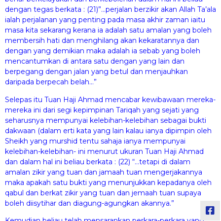
dengan tegas berkata : (21)”…perjalan berzikir akan Allah Ta’ala
ialah perjalanan yang penting pada masa akhir zaman iaitu
masa kita sekarang kerana ia adalah satu amalan yang boleh
membersih hati dan menghilang akan kekaratannya dan
dengan yang demikian maka adalah ia sebab yang boleh
mencantumkan di antara satu dengan yang lain dan
berpegang dengan jalan yang betul dan menjauhkan
daripada berpecah belah…”
Selepas itu Tuan Haji Ahmad mencabar kewibawaan mereka-
mereka ini dari segi kepimpinan Tariqah yang sejati yang
seharusnya mempunyai kelebihan-kelebihan sebagai bukti
dakwaan (dalam erti kata yang lain kalau ianya dipimpin oleh
Sheikh yang murshid tentu sahaja ianya mempunyai
kelebihan-kelebihan- ini menurut ukuran Tuan Haji Ahmad
dan dalam hal ini beliau berkata : (22) “…tetapi di dalam
amalan zikir yang tuan dan jamaah tuan mengerjakannya
maka apakah satu bukti yang menunjukkan kepadanya oleh
qabul dan berkat zikir yang tuan dan jemaah tuan supaya
boleh diisytihar dan diagung-agungkan akannya.”
Kemudian beliau telah mensarankan perkara-perkara yang