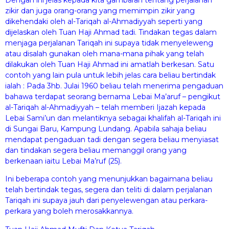
zikir dan juga orang-orang yang memimpin zikir yang
dikehendaki oleh al-Tariqah al-Ahmadiyyah seperti yang
dijelaskan oleh Tuan Haji Ahmad tadi. Tindakan tegas dalam
menjaga perjalanan Tariqah ini supaya tidak menyeleweng
atau disalah gunakan oleh mana-mana pihak yang telah
dilakukan oleh Tuan Haji Ahmad ini amatlah berkesan. Satu
contoh yang lain pula untuk lebih jelas cara beliau bertindak
ialah : Pada 3hb. Julai 1960 beliau telah menerima pengaduan
bahawa terdapat seorang bernama Lebai Ma’aruf – pengikut
al-Tariqah al-Ahmadiyyah – telah memberi Ijazah kepada
Lebai Sami’un dan melantiknya sebagai khalifah al-Tariqah ini
di Sungai Baru, Kampung Lundang. Apabila sahaja beliau
mendapat pengaduan tadi dengan segera beliau menyiasat
dan tindakan segera beliau memanggil orang yang
berkenaan iaitu Lebai Ma’ruf (25).
Ini beberapa contoh yang menunjukkan bagaimana beliau
telah bertindak tegas, segera dan teliti di dalam perjalanan
Tariqah ini supaya jauh dari penyelewengan atau perkara-
perkara yang boleh merosakkannya.