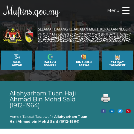
Muftins.gov.my
Menu
SOAL
FALAK &
HIMPUNAN
TARIQAT
JAWAB
SUMBER
FATWA
TASAUWUF
Allahyarham Tuan Haji
Ahmad Bin Mohd Said
(1912-1964)
Home
»
Tareqat Tasauwuf
»
Allahyarham Tuan
Haji Ahmad bin Mohd Said (1912-1964)