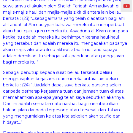
sewajarnya dilakukan oleh Sheikh Tariqah Ahmadiyyah di
majlis-majlis haul dan majlis-majlis zikir di antara lain beliau
berkata : (23) “…sebagaimana yang telah diadatkan bagi ahli
al-Tariqah al-Ahmadiyyah bahawa mereka itu memperbuat
akan haul guru-guru mereka itu Asyaduna al-Kiram dan pada
ketika itu adalah mereka itu berhimpun kerana haul-haul
yang tersebut dan adalah mereka itu mengadakan padanya
akan majlis zikir atau ilmu akhirat atau ilmu Tariq supaya
adalah demikian itu sebagai satu panduan atau pengajaran
bagi mereka itu.”
Sebagai penutup kepada surat beliau tersebut beliau
mengharapkan kerjasama dari mereka antara lain beliau
berkata : (24) “..tiadalah dapat saya berkata panjang selain
daripada berharap kerjasama tuan dan jemaah tuan di atas
memahamkan apa-apa yang telah saya sebutkan akannya.
Dan ini adalah semata-mata nasihat bagi membetulkan
haluan jalan daripada terpesong atau tersesat dan Tuhan
yang mengurniakan ke atas kita sekelian akan taufiq dan
hidayat…”
Dengan ini jelas kepada kita gambaran tentang perjalanan