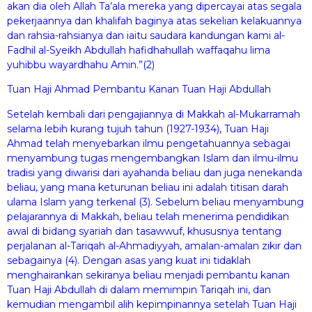
akan dia oleh Allah Ta’ala mereka yang dipercayai atas segala
pekerjaannya dan khalifah baginya atas sekelian kelakuannya
dan rahsia-rahsianya dan iaitu saudara kandungan kami al-
Fadhil al-Syeikh Abdullah hafidhahullah waffaqahu lima
yuhibbu wayardhahu Amin.”(2)
Tuan Haji Ahmad Pembantu Kanan Tuan Haji Abdullah
Setelah kembali dari pengajiannya di Makkah al-Mukarramah
selama lebih kurang tujuh tahun (1927-1934), Tuan Haji
Ahmad telah menyebarkan ilmu pengetahuannya sebagai
menyambung tugas mengembangkan Islam dan ilmu-ilmu
tradisi yang diwarisi dari ayahanda beliau dan juga nenekanda
beliau, yang mana keturunan beliau ini adalah titisan darah
ulama Islam yang terkenal (3). Sebelum beliau menyambung
pelajarannya di Makkah, beliau telah menerima pendidikan
awal di bidang syariah dan tasawwuf, khususnya tentang
perjalanan al-Tariqah al-Ahmadiyyah, amalan-amalan zikir dan
sebagainya (4). Dengan asas yang kuat ini tidaklah
menghairankan sekiranya beliau menjadi pembantu kanan
Tuan Haji Abdullah di dalam memimpin Tariqah ini, dan
kemudian mengambil alih kepimpinannya setelah Tuan Haji