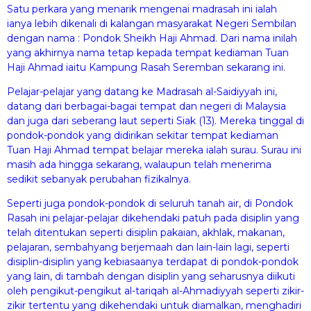
Satu perkara yang menarik mengenai madrasah ini ialah
ianya lebih dikenali di kalangan masyarakat Negeri Sembilan
dengan nama : Pondok Sheikh Haji Ahmad. Dari nama inilah
yang akhirnya nama tetap kepada tempat kediaman Tuan
Haji Ahmad iaitu Kampung Rasah Seremban sekarang ini.
Pelajar-pelajar yang datang ke Madrasah al-Saidiyyah ini,
datang dari berbagai-bagai tempat dan negeri di Malaysia
dan juga dari seberang laut seperti Siak (13). Mereka tinggal di
pondok-pondok yang didirikan sekitar tempat kediaman
Tuan Haji Ahmad tempat belajar mereka ialah surau. Surau ini
masih ada hingga sekarang, walaupun telah menerima
sedikit sebanyak perubahan fizikalnya.
Seperti juga pondok-pondok di seluruh tanah air, di Pondok
Rasah ini pelajar-pelajar dikehendaki patuh pada disiplin yang
telah ditentukan seperti disiplin pakaian, akhlak, makanan,
pelajaran, sembahyang berjemaah dan lain-lain lagi, seperti
disiplin-disiplin yang kebiasaanya terdapat di pondok-pondok
yang lain, di tambah dengan disiplin yang seharusnya diikuti
oleh pengikut-pengikut al-tariqah al-Ahmadiyyah seperti zikir-
zikir tertentu yang dikehendaki untuk diamalkan, menghadiri