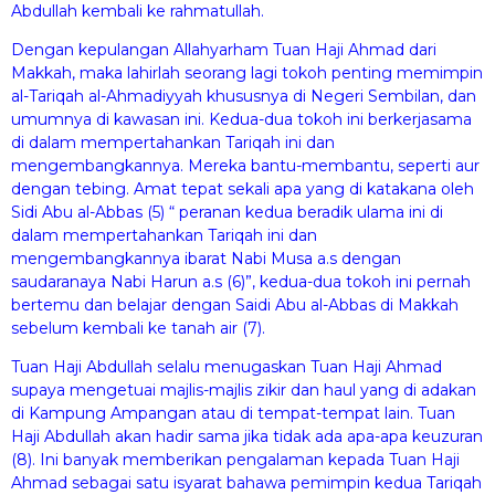
Abdullah kembali ke rahmatullah.
Dengan kepulangan Allahyarham Tuan Haji Ahmad dari
Makkah, maka lahirlah seorang lagi tokoh penting memimpin
al-Tariqah al-Ahmadiyyah khususnya di Negeri Sembilan, dan
umumnya di kawasan ini. Kedua-dua tokoh ini berkerjasama
di dalam mempertahankan Tariqah ini dan
mengembangkannya. Mereka bantu-membantu, seperti aur
dengan tebing. Amat tepat sekali apa yang di katakana oleh
Sidi Abu al-Abbas (5) “ peranan kedua beradik ulama ini di
dalam mempertahankan Tariqah ini dan
mengembangkannya ibarat Nabi Musa a.s dengan
saudaranaya Nabi Harun a.s (6)”, kedua-dua tokoh ini pernah
bertemu dan belajar dengan Saidi Abu al-Abbas di Makkah
sebelum kembali ke tanah air (7).
Tuan Haji Abdullah selalu menugaskan Tuan Haji Ahmad
supaya mengetuai majlis-majlis zikir dan haul yang di adakan
di Kampung Ampangan atau di tempat-tempat lain. Tuan
Haji Abdullah akan hadir sama jika tidak ada apa-apa keuzuran
(8). Ini banyak memberikan pengalaman kepada Tuan Haji
Ahmad sebagai satu isyarat bahawa pemimpin kedua Tariqah