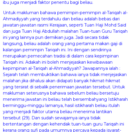
ibu juga menjadi faktor penentu bagi beliau.
Untuk makluman bahawa pemimpin-pemimpin al-Tariqah al-
Ahmadiyyah yang terdahulu dan beliau adalah bebas dari
jawatan-jawatan rasmi Kerajaan, seperti Tuan Haji Mohd Said
dan juga Tuan Haji Abdullah malahan Tuan-tuan Guru Tariqah
ini yang lainnya pun demikian juga. Jadi secara tidak
langsung, beliau adalah orang yang pertama makan gaji di
kalangan pemimpin Tariqah ini. Ini dengan sendirinya
merupakan pemecahan tradisi di dalam cara kepimpinan
Tariqah ini. Adakah ini boleh menjejaskan kewibawaan
kepimpinan al-Tariqah al-Ahmadiyyah? Jawapannya ialah :
Sejarah telah membuktikan bahawa ianya tidak menjejaskan
malahan jika dihalusi akan didapati banyak hikmat-hikmat
yang tersirat di sebalik penerimaan jawatan tersebut. Untuk
makluman seterusnya bahawa sebelum beliau bersetuju
menerima jawatan ini beliau telah bersembahyang Istikharah
berminggu-minggu lamanya, hasil istikharah beliau itulah
yang menjadi faktor utama beliau menerima lantikan
tersebut (29). Dan sudah sewajarnya ianya tidak
bertentangan dengan kehendak tuan-tuan guru Tariqah ini
kerana orang sufi pada umumnya percaya kepada isyarat-