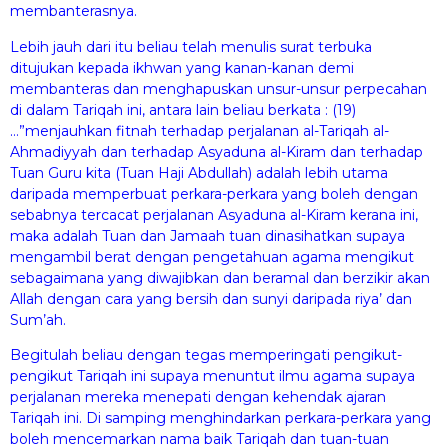
membanterasnya.
Lebih jauh dari itu beliau telah menulis surat terbuka
ditujukan kepada ikhwan yang kanan-kanan demi
membanteras dan menghapuskan unsur-unsur perpecahan
di dalam Tariqah ini, antara lain beliau berkata : (19)
…”menjauhkan fitnah terhadap perjalanan al-Tariqah al-
Ahmadiyyah dan terhadap Asyaduna al-Kiram dan terhadap
Tuan Guru kita (Tuan Haji Abdullah) adalah lebih utama
daripada memperbuat perkara-perkara yang boleh dengan
sebabnya tercacat perjalanan Asyaduna al-Kiram kerana ini,
maka adalah Tuan dan Jamaah tuan dinasihatkan supaya
mengambil berat dengan pengetahuan agama mengikut
sebagaimana yang diwajibkan dan beramal dan berzikir akan
Allah dengan cara yang bersih dan sunyi daripada riya’ dan
Sum’ah.
Begitulah beliau dengan tegas memperingati pengikut-
pengikut Tariqah ini supaya menuntut ilmu agama supaya
perjalanan mereka menepati dengan kehendak ajaran
Tariqah ini. Di samping menghindarkan perkara-perkara yang
boleh mencemarkan nama baik Tariqah dan tuan-tuan