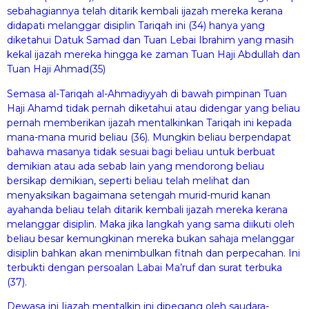
sebahagiannya telah ditarik kembali ijazah mereka kerana
didapati melanggar disiplin Tariqah ini (34) hanya yang
diketahui Datuk Samad dan Tuan Lebai Ibrahim yang masih
kekal ijazah mereka hingga ke zaman Tuan Haji Abdullah dan
Tuan Haji Ahmad(35)
Semasa al-Tariqah al-Ahmadiyyah di bawah pimpinan Tuan
Haji Ahamd tidak pernah diketahui atau didengar yang beliau
pernah memberikan ijazah mentalkinkan Tariqah ini kepada
mana-mana murid beliau (36). Mungkin beliau berpendapat
bahawa masanya tidak sesuai bagi beliau untuk berbuat
demikian atau ada sebab lain yang mendorong beliau
bersikap demikian, seperti beliau telah melihat dan
menyaksikan bagaimana setengah murid-murid kanan
ayahanda beliau telah ditarik kembali ijazah mereka kerana
melanggar disiplin. Maka jika langkah yang sama diikuti oleh
beliau besar kemungkinan mereka bukan sahaja melanggar
disiplin bahkan akan menimbulkan fitnah dan perpecahan. Ini
terbukti dengan persoalan Labai Ma’ruf dan surat terbuka
(37).
Dewasa ini Ijazah mentalkin ini dipegang oleh saudara-