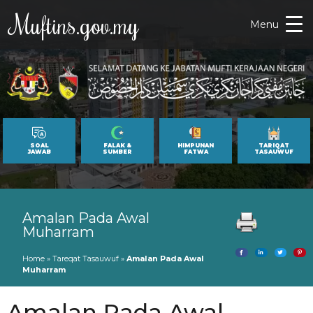
Muftins.gov.my
Menu
SOAL
FALAK &
HIMPUNAN
TARIQAT
JAWAB
SUMBER
FATWA
TASAUWUF
Amalan Pada Awal
Muharram
Home
»
Tareqat Tasauwuf
»
Amalan Pada Awal
Muharram
Amalan Pada Awal