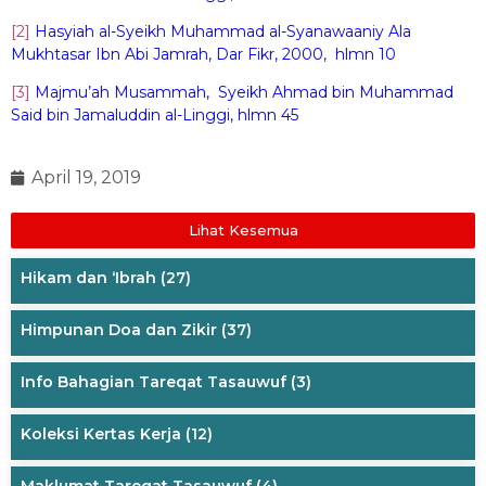
[2]
Hasyiah al-Syeikh Muhammad al-Syanawaaniy Ala
Mukhtasar Ibn Abi Jamrah, Dar Fikr, 2000, hlmn 10
[3]
Majmu’ah Musammah, Syeikh Ahmad bin Muhammad
Said bin Jamaluddin al-Linggi, hlmn 45
April 19, 2019
Lihat Kesemua
Hikam dan ‘Ibrah
(27)
Himpunan Doa dan Zikir
(37)
Info Bahagian Tareqat Tasauwuf
(3)
Koleksi Kertas Kerja
(12)
Maklumat Tareqat Tasauwuf
(4)