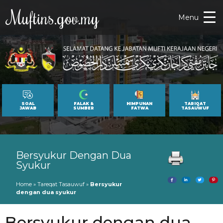
Muftins.gov.my
Menu
SOAL
FALAK &
HIMPUNAN
TARIQAT
JAWAB
SUMBER
FATWA
TASAUWUF
Bersyukur Dengan Dua
Syukur
Home
»
Tareqat Tasauwuf
»
Bersyukur
dengan dua syukur
Bersyukur dengan dua