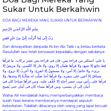
Sukar Untuk Berkahwin
DOA BAGI MEREKA YANG SUKAR UNTUK BERKAHWIN
بِسْمِ اللَّهِ الرَّحْمَـٰنِ الرَّحِيمِ
رَبِّ إِنِّي لِمَا أَنْزَلْتَ إِلَيَّ مِنْ خَيْرٍ فَقِيرٍ
Dan diriwayatkan daripada Ali bin Abi Talib r.a, beliau berkata:
Rasulullah saw telah berwasiat kepadaku dengan sabdanya:
يا علي: استكثر من قراءة يس، فان فى قراءة يس عشر بركات، ما قرأها
قط جائع إلا شبع، ولا قرأها ظمآن إلا روي، ولا عار إلا اكتُسي، ولا مريضٌ إلا
برىء، ولا خائفٌ إلا آمن، ولا مسجونٌ إلا انفرج، ولا أعزبُ إلا تزوج، ولا
مسافرٌ إلا أعين على سفره، ولا قرأها أحدٌ ضلّت له ضالّـةٌ إلا وجدها، ولا
قرأها على رأس ميت حضر أجله إلا خُفِّف عليه، ومن قرأها صباحا كان فى
أمان إلى أن يمسى، ومن قرأها مساء كان فى أمان حتى يُصبح.
Wahai Ali! Hendaklah kamu memperbanyakkan membaca
surah Yasin kerana membacanya mendapat sepuluh
keberkatan. Tidaklah dibacanya oleh orang yang lapar kecuali
dia menjadi kenyang, orang yang dahaga akan hilang