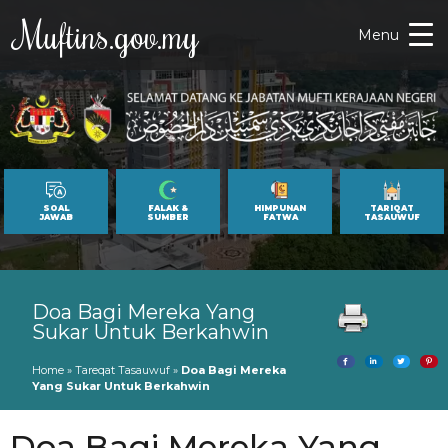
Muftins.gov.my
Menu
SOAL
FALAK &
HIMPUNAN
TARIQAT
JAWAB
SUMBER
FATWA
TASAUWUF
Doa Bagi Mereka Yang
Sukar Untuk Berkahwin
Home
»
Tareqat Tasauwuf
»
Doa Bagi Mereka
Yang Sukar Untuk Berkahwin
Doa Bagi Mereka Yang