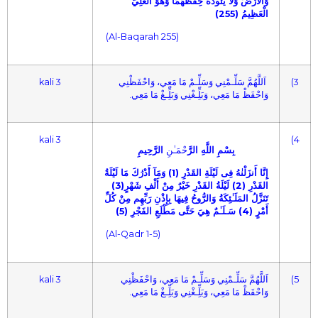
وَالْأَرْضَ وَلاَ يَئُودُهُ حِفْظُهُمَا وَهُوَ الْعَلِيُّ
الْعَظِيمُ (255)
(Al-Baqarah 255)
3 kali
اَللَّهُمَّ سَلِّـمْنِي وَسَلِّـمْ مَا مَعِي، وَاحْفَظْنِي
(3
وَاحْفَظْ مَا مَعِي، وَبَلِِّـغْنِي وَبَلِِّـغْ مَا مَعِي.
3 kali
(4
بِسْمِ اللَّهِ الرَّ
حْمَـٰنِ
الرَّحِيمِ
إِنَّا أَنزَلْنٰهُ فِى لَيْلَةِ القَدْرِ (1) وَمَآ أَدْرَٰكَ مَا لَيْلَةُ
القَدْرِ (2) لَيْلَةُ القَدْرِ خَيْرٌ مِنْ أَلْفِ شَهْرٍ(3)
تَنَزَّلُ المَلَـٰئِكَةُ وَالرُّوحُ فِيهَا بِإِذْنِ رَبِّهِم مِنْ كُلِّ
أَمْرٍ (4) سَـلَـٰمٌ هِيَ حَتَّى مَطْلَعِ الفَجْرِ (5)
(Al-Qadr 1-5)
3 kali
اَللَّهُمَّ سَلِّـمْنِي وَسَلِّـمْ مَا مَعِي، وَاحْفَظْنِي
(5
وَاحْفَظْ مَا مَعِي، وَبَلِِّـغْنِي وَبَلِِّـغْ مَا مَعِي.