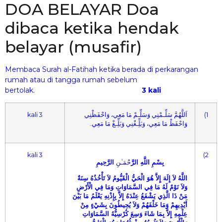
DOA BELAYAR Doa
dibaca ketika hendak
belayar (musafir)
Membaca Surah al-Fatihah ketika berada di perkarangan
rumah atau di tangga rumah sebelum
bertolak.
3 kali
3 kali
اَللَّهُمَّ سَلِّـمْنِي وَسَلِّـمْ مَا مَعِي، وَاحْفَظْنِي
(1
وَاحْفَظْ مَا مَعِي، وَبَلِِّـغْنِي وَبَلِِّـغْ مَا مَعِي.
3 kali
(2
بِسْمِ اللَّهِ الرَّ
حْمَـٰنِ
الرَّحِيمِ
اللَّهُ لاَ إِلَهَ إِ
ِلاَّ
هُوَ الْحَيُّ الْقَيُّومُ لاَ تَأْخُذُهُ سِنَةٌ
وَلاَ نَوْمٌ لَهُ مَا فِي السَّمَاوَاتِ وَمَا فِي الْأَرْضِ
مَنْ ذَا الَّذِي يَشْفَعُ عِنْدَهُ إِلاَّ بِإِذْنِهِ يَعْلَمُ مَا بَيْنَ
أَيْدِيهِمْ وَمَا خَلْفَهُمْ وَلاَ يُحِيطُونَ بِشَيْءٍ مِنْ
عِلْمِهِ إِلاَّ بِمَا شَاءَ وَسِعَ كُرْسِيُّهُ السَّمَاوَاتِ