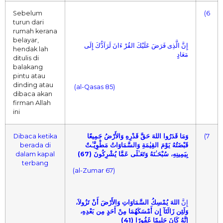
Sebelum
(6
turun dari
rumah kerana
belayar,
إِنَّ الَّذِى فَرَضَ عَلَيْكَ القُرْ ءَانَ لَرَآدُّكَ إِلَى
hendak lah
مَعَادٍ
ditulis di
balakang
pintu atau
dinding atau
(al-Qasas 85)
dibaca akan
firman Allah
ini
Dibaca ketika
وَمَا قَدَرُوا اللهَ حَقَّ قَدْرِهِ وَالأَرْضُ جَمِيعًا
(7
berada di
قَبْضَتُهُ يَوْمَ القِيٰمَةِ وَالسَّمَاوَاتُ مَطْوِيَّـٰتٌ
dalam kapal
بِيَمِينِهِ، سُبْحَـٰنَهُ وَتَعَـٰلَى عَمَّا يُشْرِكُونَ (67)
terbang
(al-Zumar 67)
إِنَّ
اللهَ يُمْسِكُ السَّمَاوَاتِ وَالأَرْضَ أَنْ تَزُولاَ،
وَلَئِن زَالَتَآ إِن أَمْسَكَهُمَا مِنْ أَحَدٍ مِن بَعْدِهِ،
إِنَّهُ كَانَ حَلِيمًا غَفُورًا (41)