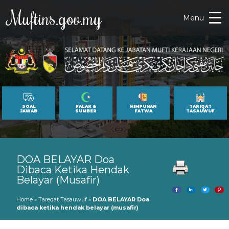
Muftins.gov.my
Menu
SOAL
FALAK &
HIMPUNAN
TARIQAT
JAWAB
SUMBER
FATWA
TASAUWUF
DOA BELAYAR Doa
Dibaca Ketika Hendak
Belayar (musafir)
Home
»
Tareqat Tasauwuf
»
DOA BELAYAR Doa
dibaca ketika hendak belayar (musafir)