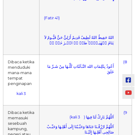
(Fatir 41)
اللهُ حَفِيظٌ اللهُ لَطِيفٌ قَدِيمٌ أَزَلِيٌّ حَيٌّ قَيُّـومٌ لاَ
يَنَامُ كۤهٰيٰـعۤصۤ ٰٰطسۤ قۤ الۤـرٰ حٰمۤ نۤ
Dibaca ketika
(8
أَعُوذُ بِكَلِمَاتِ الله التَّـآمَّاتِ كُلِّـهَا مِنْ شَـرِّ مَا
menduduki
خَلَقَ
mana-mana
tempat
penginapan
3 kali
Dibaca ketika
(9
اَللَّهُمَّ بَارِكْ لَنَا فِيهَا ( 3 kali)
memasuki
sesebuah
اَللَّهُمَّ ارْزُقْـنَا جَنَاهَا وَحَبِّـبْنَا إِلَى أَهْلِـهَا وَحَبِّـبْ
kampung,
صَالِحِى أَهْلِـهَا إِلَيْـنَا.
negeri atau