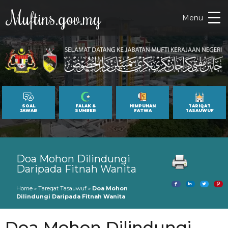
Muftins.gov.my
Menu
SOAL
FALAK &
HIMPUNAN
TARIQAT
JAWAB
SUMBER
FATWA
TASAUWUF
Doa Mohon Dilindungi
Daripada Fitnah Wanita
Home
»
Tareqat Tasauwuf
»
Doa Mohon
Dilindungi Daripada Fitnah Wanita
Doa Mohon Dilindungi