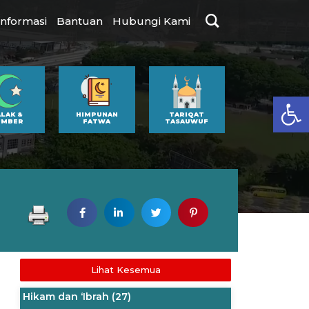
Informasi
Bantuan
Hubungi Kami
Op
ALAK &
HIMPUNAN
TARIQAT
UMBER
FATWA
TASAUWUF
Lihat Kesemua
Hikam dan ‘Ibrah
(27)