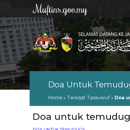
Muftins.gov.my
Doa Untuk Temudu
Home
»
Tareqat Tasauwuf
»
Doa u
Doa untuk temudu
DOA UNTUK TEMUDUGA