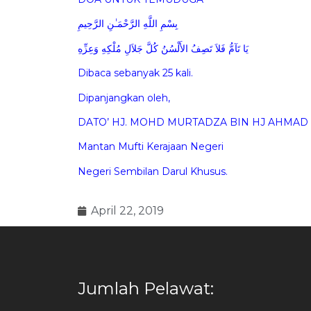
بِسْمِ اللَّهِ الرَّحْمَـٰنِ الرَّحِيمِ
يَا تَآمُّ فَلاَ تَصِفُ الأَلْسُنُ كُلَّ جَلاَلِ مُلْكِهِ وَعِزِّهِ
Dibaca sebanyak 25 kali.
Dipanjangkan oleh,
DATO’ HJ. MOHD MURTADZA BIN HJ AHMAD
Mantan Mufti Kerajaan Negeri
Negeri Sembilan Darul Khusus.
April 22, 2019
Jumlah Pelawat: