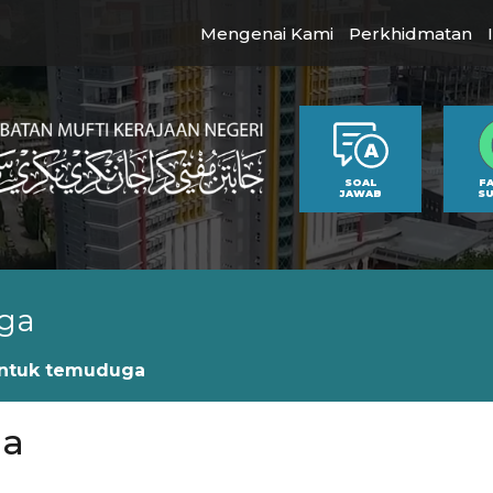
Mengenai Kami
Perkhidmatan
SOAL
F
JAWAB
S
ga
ntuk temuduga
ga