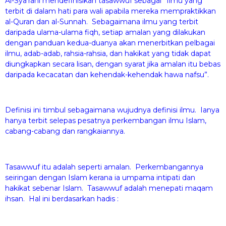
Al-Sya’rani mendefinisikan tasawwuf sebagai ”Ilmu yang
terbit di dalam hati para wali apabila mereka mempraktikkan
al-Quran dan al-Sunnah. Sebagaimana ilmu yang terbit
daripada ulama-ulama fiqh, setiap amalan yang dilakukan
dengan panduan kedua-duanya akan menerbitkan pelbagai
ilmu, adab-adab, rahsia-rahsia, dan hakikat yang tidak dapat
diungkapkan secara lisan, dengan syarat jika amalan itu bebas
daripada kecacatan dan kehendak-kehendak hawa nafsu”.
Definisi ini timbul sebagaimana wujudnya definisi ilmu. Ianya
hanya terbit selepas pesatnya perkembangan ilmu Islam,
cabang-cabang dan rangkaiannya.
Tasawwuf itu adalah seperti amalan. Perkembangannya
seiringan dengan Islam kerana ia umpama intipati dan
hakikat sebenar Islam. Tasawwuf adalah menepati maqam
ihsan. Hal ini berdasarkan hadis :