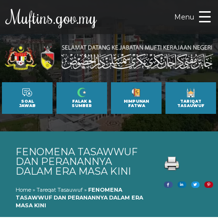
Muftins.gov.my
Menu
SOAL
FALAK &
HIMPUNAN
TARIQAT
JAWAB
SUMBER
FATWA
TASAUWUF
FENOMENA TASAWWUF
DAN PERANANNYA
DALAM ERA MASA KINI
Home
»
Tareqat Tasauwuf
»
FENOMENA
TASAWWUF DAN PERANANNYA DALAM ERA
MASA KINI