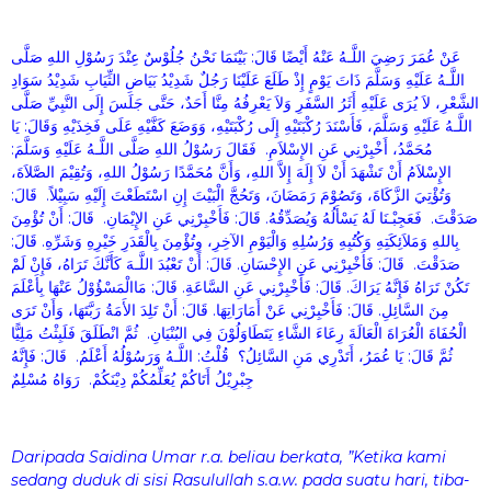
عَنْ عُمَرَ رَضِيَ اللَّـهُ عَنْهُ أَيْضًا قَالَ: بَيْنَمَا نَحْنُ جُلُوْسٌ عِنْدَ رَسُوْلِ اللهِ صَلَّى
اللَّـهُ عَلَيْهِ وَسَلَّمَ ذَاتَ يَوْمٍ إِذْ طَلَعَ عَلَيْنَا رَجُلٌ شَدِيْدُ بَيَاضِ الثِّيَابِ شَدِيْدُ سَوَادِ
الشَّعْرِ، لاَ يُرَى عَلَيْهِ أَثَرُ السَّفَرِ وَلاَ يَعْرِفُهُ مِنَّا أَحَدٌ، حَتَّى جَلَسَ إِلَى النَّبِيِّ صَلَّى
اللَّـهُ عَلَيْهِ وَسَلَّمَ، فَأَسْنَدَ رُكْبَتَيْهِ إِلَى رُكْبَتَيْهِ، وَوَضَعَ كَفَّيْهِ عَلَى فَخِذَيْهِ وَقَالَ: يَا
مُحَمَّدُ، أَخْبِرْنِي عَنِ الإِسْلاَمِ. فَقَالَ رَسُوْلُ اللهِ صَلَّى اللَّـهُ عَلَيْهِ وَسَلَّمَ:
الإِسْلاَمُ أَنْ تَشْهَدَ أَنْ لاَ إِلَهَ إِلاَّ اللهِ، وَأَنَّ مُحَمَّدًا رَسُوْلُ اللهِ، وَتُقِيْمَ الصَّلاَةَ،
وَتُؤْتِيَ الزَّكَاةَ، وَتَصُوْمَ رَمَضَانَ، وَتَحُجَّ الْبَيْتَ إِنِ اسْتَطَعْتَ إِلَيْهِ سَبِيْلاً. قَالَ:
صَدَقْتَ. فَعَجِبْـنَا لَهُ يَسْأَلُهُ وَيُصَدِّقُهُ. قَالَ: فَأَخْبِرْنِي عَنِ الإِيْمَانِ. قَالَ: أَنْ تُؤْمِنَ
بِاللهِ وَمَلاَئِكَتِهِ وَكُتُبِهِ وَرُسُلِهِ وَالْيَوْمِ الآخِرِ، وِتُؤْمِنَ بِالْقَدَرِ خَيْرِهِ وَشَرِّهِ. قَالَ:
صَدَقْتَ. قَالَ: فَأَخْبِرْنِي عَنِ الإِحْسَانِ. قَالَ: أَنْ تَعْبُدَ اللَّـهَ كَأَنَّكَ تَرَاهُ، فَإِنْ لَمْ
تَكُنْ تَرَاهُ فَإِنَّهُ يَرَاكَ. قَالَ: فَأَخْبِرْنِي عَنِ السَّاعَةِ. قَالَ: مَاالْمَسْؤُوْلُ عَنْهَا بِأَعْلَمَ
مِنَ السَّائِلِ. قَالَ: فَأَخْبِرْنِي عَنْ أَمَارَاتِهَا. قَالَ: أَنْ تَلِدَ الأَمَةُ رَبَّتَهَا، وَأَنْ تَرَى
الْحُفَاةَ الْعُرَاةَ الْعَالَةَ رِعَاءَ الشَّاءِ يَتَطَاوَلُوْنَ فِي البُنْيَانِ. ثُمَّ انْطَلَقَ فَلَبِثْتُ مَلِيًّا
ثُمَّ قَالَ: يَا عُمَرُ، أَتَدْرِي مَنِ السَّائِلُ؟ قُلْتُ: اللَّـهُ وَرَسُوْلُهُ أَعْلَمُ. قَالَ: فَإِنَّهُ
جِبْرِيْلُ أَتَاكُمْ يُعَلِّمُكُمْ دِيْنَكُمْ. رَوَاهُ مُسْلِمٌ
Daripada Saidina Umar r.a. beliau berkata, ”Ketika kami
sedang duduk di sisi Rasulullah s.a.w. pada suatu hari, tiba-