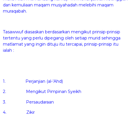
dan kemuliaan maqam musyahadah melebihi maqam
muraqabah.
Tasawwuf diasaskan berdasarkan mengikut prinsip-prinsip
tertentu yang perlu dipegang oleh setiap murid sehingga
matlamat yang ingin dituju itu tercapai, prinsip-prinsip itu
ialah :
1. Perjanjian (al-’Ahd)
2. Mengikut Pimpinan Syeikh
3. Persaudaraan
4. Zikir