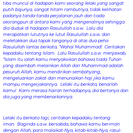
tiba muncul di hadapan kami seorang lelaki yang sangat
putih bajunya, sangat hitam rambutnya, tidak kelihatan
padanya tanda-tanda perjalanan jauh dan tiada
seorangpun di antara kami yang mengenalinya sehingga
dia duduk di hadapan Rasulullah s.a.w. Lalu dia
merapatkan lututnya ke lutut Rasulullah s.a.w. dan
meletakkan dua tapak tanganya di atas dua peha
Rasulullah lantas berkata, ”Wahai Muhammad! Ceritakan
kepadaku tentang Islam. Lalu Rasulullah s.a.w. menjawab,
”Islam itu ialah kamu menyaksikan bahawa tiada Tuhan
yang disembah melainkan Allah dan Muhammad adalah
pesuruh Allah, kamu mendirikan sembahyang,
mengeluarkan zakat dan menunaikan haji jika kamu
mampu mengerjakannya. Lelaki itu berkata, benarlah
kamu! Kami merasa hairan terhadapnya, dia bertanya dan
dia juga yang membenarkannya.
Lelaki itu berkata lagi, ceritakan kepadaku tentang
iman. Baginda s.a.w. bersabda, bahawa kamu beriman
dengan Allah, para malaikat-Nya, kitab-kitab-Nya, rasul-