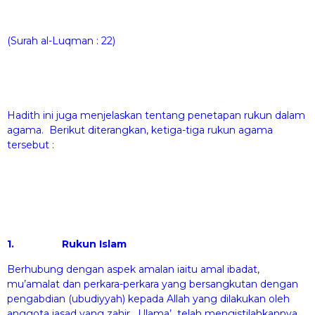
(Surah al-Luqman : 22)
Hadith ini juga menjelaskan tentang penetapan rukun dalam
agama. Berikut diterangkan, ketiga-tiga rukun agama
tersebut :
1.
Rukun Islam
Berhubung dengan aspek amalan iaitu amal ibadat,
mu’amalat dan perkara-perkara yang bersangkutan dengan
pengabdian (ubudiyyah) kepada Allah yang dilakukan oleh
anggota jasad yang zahir. Ulama’ telah mengistilahkannya