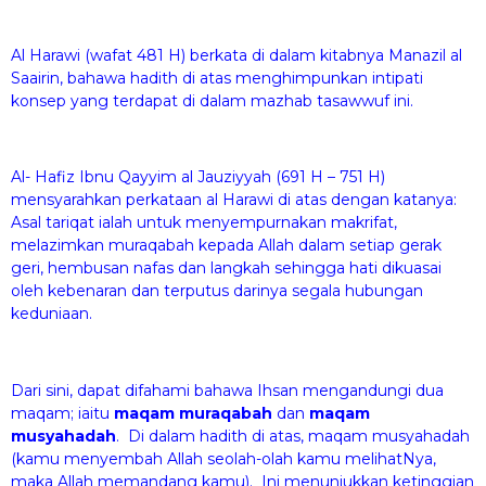
Al Harawi (wafat 481 H) berkata di dalam kitabnya Manazil al
Saairin, bahawa hadith di atas menghimpunkan intipati
konsep yang terdapat di dalam mazhab tasawwuf ini.
Al- Hafiz Ibnu Qayyim al Jauziyyah (691 H – 751 H)
mensyarahkan perkataan al Harawi di atas dengan katanya:
Asal tariqat ialah untuk menyempurnakan makrifat,
melazimkan muraqabah kepada Allah dalam setiap gerak
geri, hembusan nafas dan langkah sehingga hati dikuasai
oleh kebenaran dan terputus darinya segala hubungan
keduniaan.
Dari sini, dapat difahami bahawa Ihsan mengandungi dua
maqam; iaitu
maqam muraqabah
dan
maqam
musyahadah
. Di dalam hadith di atas, maqam musyahadah
(kamu menyembah Allah seolah-olah kamu melihatNya,
maka Allah memandang kamu). Ini menunjukkan ketinggian