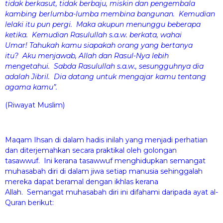
tidak berkasut, tidak berbaju, miskin dan pengembala
kambing berlumba-lumba membina bangunan.
Kemudian
lelaki itu pun pergi. Maka akupun menunggu beberapa
ketika. Kemudian Rasulullah s.a.w. berkata, wahai
Umar! Tahukah kamu siapakah orang yang bertanya
itu? Aku menjawab, Allah dan Rasul-Nya lebih
mengetahui. Sabda Rasulullah s.a.w., sesungguhnya dia
adalah Jibril. Dia datang untuk mengajar kamu tentang
agama kamu”.
(Riwayat Muslim)
Maqam Ihsan di dalam hadis inilah yang menjadi perhatian
dan diterjemahkan secara praktikal oleh golongan
tasawwuf. Ini kerana tasawwuf menghidupkan semangat
muhasabah diri di dalam jiwa setiap manusia sehinggalah
mereka dapat beramal dengan ikhlas kerana
Allah. Semangat muhasabah diri ini difahami daripada ayat al-
Quran berikut: