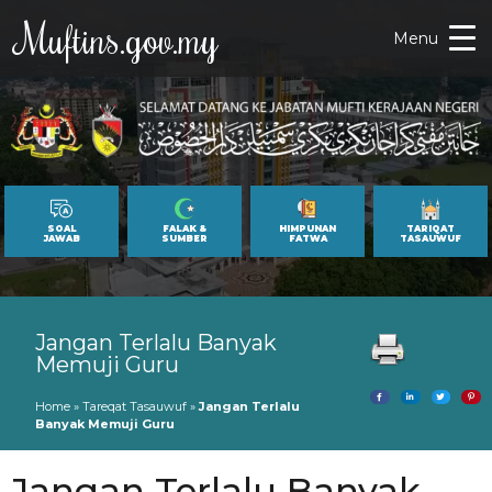
Muftins.gov.my
Menu
SOAL
FALAK &
HIMPUNAN
TARIQAT
JAWAB
SUMBER
FATWA
TASAUWUF
Jangan Terlalu Banyak
Memuji Guru
Home
»
Tareqat Tasauwuf
»
Jangan Terlalu
Banyak Memuji Guru
Jangan Terlalu Banyak