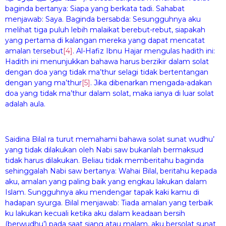
baginda bertanya: Siapa yang berkata tadi. Sahabat
menjawab: Saya. Baginda bersabda: Sesungguhnya aku
melihat tiga puluh lebih malaikat berebut-rebut, siapakah
yang pertama di kalangan mereka yang dapat mencatat
amalan tersebut
[4]
. Al-Hafiz Ibnu Hajar mengulas hadith ini:
Hadith ini menunjukkan bahawa harus berzikir dalam solat
dengan doa yang tidak ma’thur selagi tidak bertentangan
dengan yang ma’thur
[5]
. Jika dibenarkan mengada-adakan
doa yang tidak ma’thur dalam solat, maka ianya di luar solat
adalah aula.
Saidina Bilal ra turut memahami bahawa solat sunat wudhu’
yang tidak dilakukan oleh Nabi saw bukanlah bermaksud
tidak harus dilakukan. Beliau tidak memberitahu baginda
sehinggalah Nabi saw bertanya: Wahai Bilal, beritahu kepada
aku, amalan yang paling baik yang engkau lakukan dalam
Islam. Sungguhnya aku mendengar tapak kaki kamu di
hadapan syurga. Bilal menjawab: Tiada amalan yang terbaik
ku lakukan kecuali ketika aku dalam keadaan bersih
(berwudhu’) pada saat siang atau malam, aku bersolat sunat