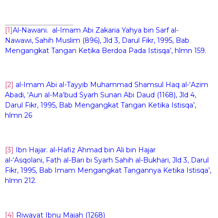
[1]
Al-Nawani. al-Imam Abi Zakaria Yahya bin Sarf al-
Nawawi, Sahih Muslim (896), Jld 3, Darul Fikr, 1995, Bab
Mengangkat Tangan Ketika Berdoa Pada Istisqa’, hlmn 159.
[2]
al-Imam Abi al-Tayyib Muhammad Shamsul Haq al-‘Azim
Abadi, ‘Aun al-Ma‘bud Syarh Sunan Abi Daud (1168), Jld 4,
Darul Fikr, 1995, Bab Mengangkat Tangan Ketika Istisqa’,
hlmn 26
[3]
Ibn Hajar. al-Hafiz Ahmad bin Ali bin Hajar
al-‘Asqolani, Fath al-Bari bi Syarh Sahih al-Bukhari, Jld 3, Darul
Fikr, 1995, Bab Imam Mengangkat Tangannya Ketika Istisqa’,
hlmn 212.
[4]
Riwayat Ibnu Majah (1268)