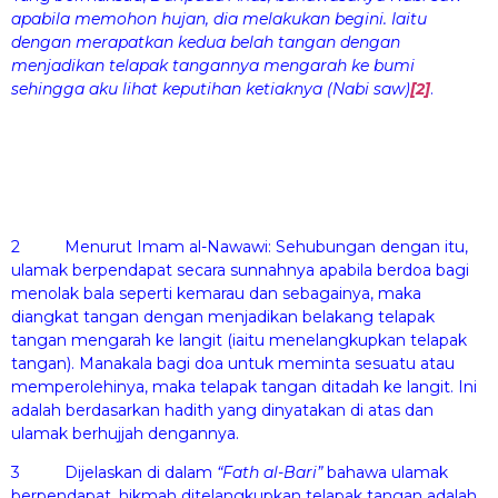
apabila memohon hujan, dia melakukan begini. Iaitu
dengan merapatkan kedua belah tangan dengan
menjadikan telapak tangannya mengarah ke bumi
sehingga aku lihat keputihan ketiaknya (Nabi saw)
[2]
.
2 Menurut Imam al-Nawawi: Sehubungan dengan itu,
ulamak berpendapat secara sunnahnya apabila berdoa bagi
menolak bala seperti kemarau dan sebagainya, maka
diangkat tangan dengan menjadikan belakang telapak
tangan mengarah ke langit (iaitu menelangkupkan telapak
tangan). Manakala bagi doa untuk meminta sesuatu atau
memperolehinya, maka telapak tangan ditadah ke langit. Ini
adalah berdasarkan hadith yang dinyatakan di atas dan
ulamak berhujjah dengannya.
3 Dijelaskan di dalam
“Fath al-Bari”
bahawa ulamak
berpendapat, hikmah ditelangkupkan telapak tangan adalah