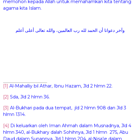
memohon kepada Allah untuk memahamkan kita tentang
agama kita Islam.
وآخر دعوانا أن الحمد لله رب العالمين، والله تعالى أعلى أعلم
[1]
Al-Mahalliy bil Athar, Ibnu Hazam, Jld 2 hlmn 22.
[2]
Sda, Jld 2 hlmn 36.
[3]
Al-Bukhari pada dua tempat, jld 2 hlmn 908 dan Jld 3
hlmn 1314.
[4]
Di keluarkan oleh Iman Ahmah dalam Musnadnya, Jld 4
hlmn 340, al-Bukhary dalah Sohihnya, Jld 1 hlmn 275, Abu
Daud dalam Sunannya, Jld 1 hlmn 204, al-Nisa’ie dalam