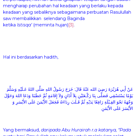
mengharap perubahan hal keadaan yang berlaku kepada
keadaan yang sebaliknya sebagaimana perbuatan Rasulullah
saw membalikkan selendang Baginda
ketika
Istisqa’
(meminta hujan)
[3]
.
Hal ini berdasarkan hadith,
عَنْ أَبِي هُرَيْرَةَ رَضِيَ الله عَنْهُ قَالَ: خَرَجَ رَسُولُ اللهِ صَلَّى اللهُ عَـلَيْهِ وَسَلَّمَ
يَوْمًا يَسْتَسْقِي فَصَلَّى بِنَا رَكْـعَتَيْنِ بِلاَ أَذَانٍ وَلاَ إِقَامَةٍ ثُمَّ خَطَبَنَا وَدَعَا اللهَ وَحَوَّلَ
وَجْهَهُ نَحْوَ القِـبْلَةِ رَافِعًا يَدَيْهِ ثُمَّ قَـلَبَ رِدَاءَهُ فَجَعَلَ الأَيْمَنَ عَلَى الأَيْسَرِ وَ
الأَيْسَرَ عَلَى الأَيْمَنِ
Yang bermaksud,
daripada Abu Hurairah r.a katanya, “Pada