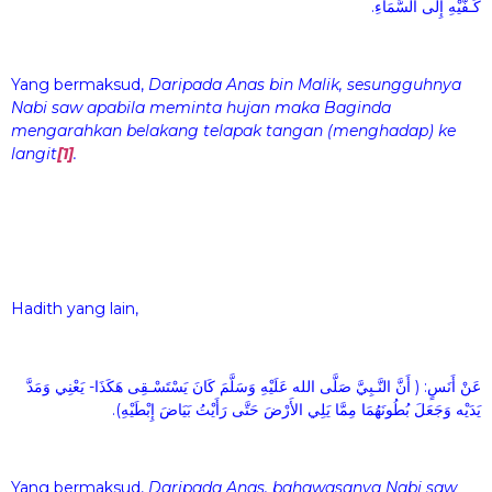
كَـفَّيْهِ إِلَى السَّمَاءِ.
Yang bermaksud,
Daripada Anas bin Malik, sesungguhnya
Nabi saw apabila meminta hujan maka Baginda
mengarahkan belakang telapak tangan (menghadap) ke
langit
[1]
.
Hadith yang lain,
عَنْ أَنَسٍ: ( أَنَّ النَّـبِيَّ صَلَّى الله عَلَيْهِ وَسَلَّمَ كَانَ يَسْتَسْـقِى هَكَذَا- يَعْنِي وَمَدَّ
يَدَيْه وَجَعَلَ بُطُونَهُمَا مِمَّا يَلِي الأَرْضَ حَتَّى رَأَيْتُ بَيَاضَ إِبْطَيْهِ).
Yang bermaksud,
Daripada Anas, bahawasanya Nabi saw