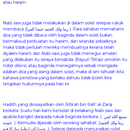
atau haram.
Nabi saw juga tidak melakukan di dalam solat selepas rukuk
membaca (ربنا ولك الحمد حمدا كثيرا ). Para sahabat memahami
doa yang tidak dibaca oleh baginda dalam solat bukan
bermaksud perbuatan itu haram, dan seandai sebaliknya
maka tidak perlulah mereka membuatnya kerana telah
diyakini haram dan Nabi saw juga tidak menegur amalan
yang dilakukan itu seraya bersabda:
Bagus! Tetapi amalan itu
tidak dikira
, atau baginda menegahnya sebab mengada-
adakan doa yang asing dalam solat, maka di sini tahulah kita
bahawa peristiwa yang berlaku dahulu tidak boleh kita
tetapkan hukumnya pada hari ini
Hadith yang diriwayatkan oleh Rifa’ah bin Rafi’ al-Zarqi
berkata: Suatu hari kami bersolat di belakang Nabi saw dan
apabila bangkit daripada rukuk baginda berkata: ( سمع الله لمن
حمده ). Kemudia dijawab oleh seorang sahabat: (ربنا ولك الحمد
حمدا كثيرا طيبا مباركا فيه ). Selesai daripada menunaikan solat