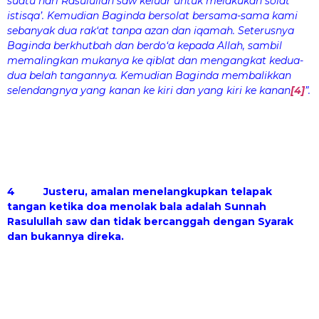
suatu hari Rasulullah saw keluar untuk melakukan solat
istisqa’. Kemudian Baginda bersolat bersama-sama kami
sebanyak dua rak‘at tanpa azan dan iqamah. Seterusnya
Baginda berkhutbah dan berdo‘a kepada Allah, sambil
memalingkan mukanya ke qiblat dan mengangkat kedua-
dua belah tangannya. Kemudian Baginda membalikkan
selendangnya yang kanan ke kiri dan yang kiri ke kanan
[4]
”.
4 Justeru, amalan menelangkupkan telapak
tangan ketika doa menolak bala adalah Sunnah
Rasulullah saw dan tidak bercanggah dengan Syarak
dan bukannya direka.