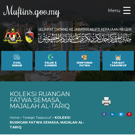
Muftins.gov.my
Menu
SOAL
FALAK &
HIMPUNAN
TARIQAT
JAWAB
SUMBER
FATWA
TASAUWUF
KOLEKSI RUANGAN
FATWA SEMASA,
MAJALAH AL-TARIQ
Home
»
Tareqat Tasauwuf
»
KOLEKSI
RUANGAN FATWA SEMASA, MAJALAH AL-
TARIQ