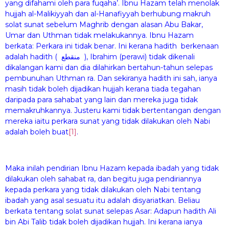
yang difahami oleh para fuqaha’. Ibnu Hazam telah menolak
hujjah al-Malikiyyah dan al-Hanafiyyah berhubung makruh
solat sunat sebelum Maghrib dengan alasan Abu Bakar,
Umar dan Uthman tidak melakukannya. Ibnu Hazam
berkata: Perkara ini tidak benar. Ini kerana hadith berkenaan
adalah hadith ( منقطع ), Ibrahim (perawi) tidak dikenali
dikalangan kami dan dia dilahirkan bertahun-tahun selepas
pembunuhan Uthman ra. Dan sekiranya hadith ini sah, ianya
masih tidak boleh dijadikan hujjah kerana tiada tegahan
daripada para sahabat yang lain dan mereka juga tidak
memakruhkannya. Justeru kami tidak bertentangan dengan
mereka iaitu perkara sunat yang tidak dilakukan oleh Nabi
adalah boleh buat
[1]
.
Maka inilah pendirian Ibnu Hazam kepada ibadah yang tidak
dilakukan oleh sahabat ra, dan begitu juga pendiriannya
kepada perkara yang tidak dilakukan oleh Nabi tentang
ibadah yang asal sesuatu itu adalah disyariatkan. Beliau
berkata tentang solat sunat selepas Asar: Adapun hadith Ali
bin Abi Talib tidak boleh dijadikan hujjah. Ini kerana ianya