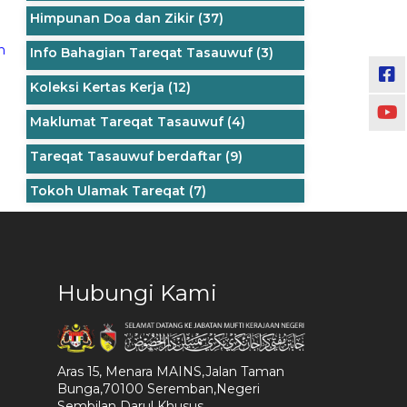
Himpunan Doa dan Zikir
(37)
n
Info Bahagian Tareqat Tasauwuf
(3)
Koleksi Kertas Kerja
(12)
Maklumat Tareqat Tasauwuf
(4)
Tareqat Tasauwuf berdaftar
(9)
Tokoh Ulamak Tareqat
(7)
Hubungi Kami
Aras 15, Menara MAINS,Jalan Taman
Bunga,70100 Seremban,Negeri
Sembilan Darul Khusus.