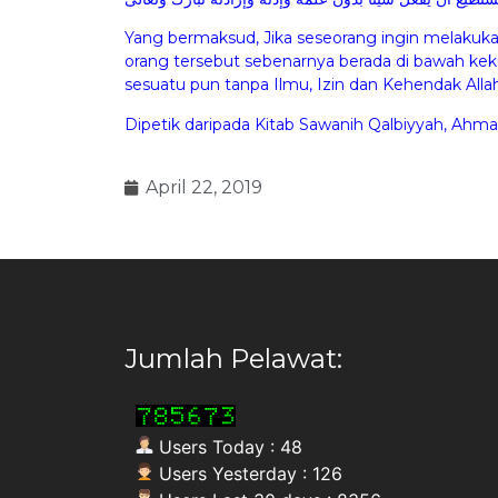
Yang bermaksud, Jika seseorang ingin melaku
orang tersebut sebenarnya berada di bawah ke
sesuatu pun tanpa Ilmu, Izin dan Kehendak All
Dipetik daripada Kitab Sawanih Qalbiyyah, Ahmad
April 22, 2019
Jumlah Pelawat:
Users Today : 48
Users Yesterday : 126