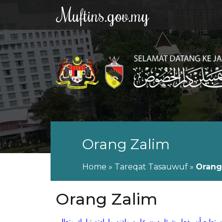
Muftins.gov.my
Orang Zalim
Home
»
Tareqat Tasauwuf
»
Orang
Orang Zalim