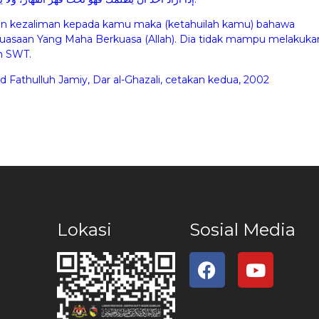
kan kezaliman kepada kamu maka (ketahuilah kamu) bahawa
kuasaan Yang Maha Berkuasa (Allah). Dia tidak mampu melakuka
ah SWT.
 Fathulluh Jamiy, Dar al-Ghazali, cetakan kedua, 2002
Lokasi
Sosial Media