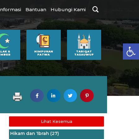
Informasi
Bantuan
Hubungi Kami
Op
ALAK &
HIMPUNAN
TARIQAT
UMBER
FATWA
TASAUWUF
Lihat Kesemua
Hikam dan ‘Ibrah
(27)