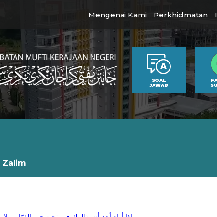
Mengenai Kami
Perkhidmatan
SOAL
F
JAWAB
S
 Zalim
إذا أراد أحد أن يظلمك فهو تحت قهر القهّار، ولا يستطيع أن يفعل شيئا بدون علمه وإذنه وإرادته تبارك وتعالى.