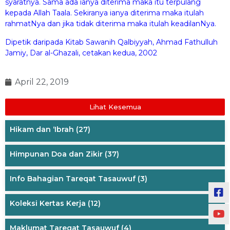
syaratnya. Sama ada ianya diterima maka itu terpulang
kepada Allah Taala. Sekiranya ianya diterima maka itulah
rahmatNya dan jika tidak diterima maka itulah keadilanNya.
Dipetik daripada Kitab Sawanih Qalbiyyah, Ahmad Fathulluh
Jamiy, Dar al-Ghazali, cetakan kedua, 2002
April 22, 2019
Lihat Kesemua
Hikam dan ‘Ibrah
(27)
Himpunan Doa dan Zikir
(37)
Info Bahagian Tareqat Tasauwuf
(3)
Koleksi Kertas Kerja
(12)
Maklumat Tareqat Tasauwuf
(4)