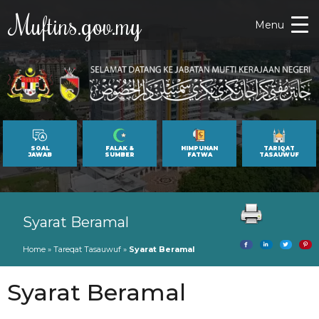
Muftins.gov.my
Menu
SOAL
FALAK &
HIMPUNAN
TARIQAT
JAWAB
SUMBER
FATWA
TASAUWUF
Syarat Beramal
Home
»
Tareqat Tasauwuf
»
Syarat Beramal
Syarat Beramal