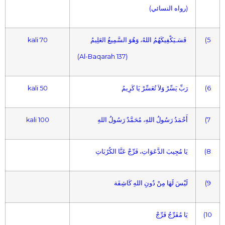
(رواه النسائي)
70 kali
فَسَـيَكْفِيكَهُمُ اللهُ، وَهُوَ السَّمِيعُ العَلِيمُ
(5
(Al-Baqarah 137)
50 kali
رَبِّ يَسِّرْ وَلاَ تُعَسِّرْ يَا كَرِيمُ
(6
100 kali
أَحْمَدُ رَسُولُ اللهِ، مُحَمَّدٌ رَسُولُ اللهِ
(7
يَا مُجِيبَ الدَّعَوَاتِ، فَرِّجْ عَنَّا الكُرُبَاتِ
(8
لَيْسَ لَهَا مِنْ دُونِ اللهِ كَاشِفَة
(9
يَا مُفَرِّجُ فَرِّجْ
(10