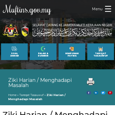
Muftins.gov.my
Menu
SOAL
FALAK &
HIMPUNAN
TARIQAT
JAWAB
SUMBER
FATWA
TASAUWUF
Ziki Harian / Menghadapi
Masalah
Home
»
Tareqat Tasauwuf
»
Ziki Harian /
Menghadapi Masalah
Ziki Harian / Menghadapi