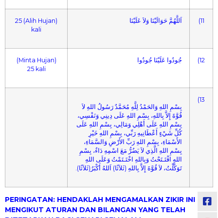
(Alih Hujan) 25
اَللَّهُمَّ حَوَالَيْنَا وَلاَ عَلَيْنَا
(11
kali
(Minta Hujan)
جُودُوا عَلَيْنَا جُودُوا
(12
25 kali
(13
بِسْمِ اللهِ وَالحَمْدُ لِلَّهِ مُحَمَّدٌ رَسُولُ اللهِ لاَ
قُوَّةَ إِلاَّ بِاللهِ، بِسْمِ اللهِ عَلَى دِينِي وَنَفْسِي،
بِسْمِ اللهِ عَلَى أَهْلِي وَمَالِي، بِسْمِ اللهِ عَلَى
كُلِّ شَيْءٍ أَعْطَانِيهِ رَبِّي، بِسْمِ اللهِ خَيْرِ
الأَسْمَاءِ، بِسْمِ اللهِ رَبِّ الأَرْضِ وَالسَّمَاءِ،
بِسْمِ اللهِ الَّذِي لاَ يَضُرُّ مَعَ اسْمِهِ دَاءٌ، بِسْمِ
اللهِ افْتَـتَحْتُ وَبِاللهِ اخْتَـتَمْتُ وَعَلَى اللهِ
تَوَكَّلْتُ، لاَ قُوَّةَ إِلاَّ بِاللهِ (ثَلاَثًا) اَللهُ أَكْبَرُ(ثَلاَثًا).
PERINGATAN: HENDAKLAH MENGAMALKAN ZIKIR INI
MENGIKUT ATURAN DAN BILANGAN YANG TELAH