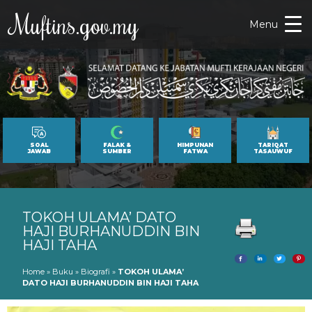
Muftins.gov.my
Menu
SOAL
FALAK &
HIMPUNAN
TARIQAT
JAWAB
SUMBER
FATWA
TASAUWUF
TOKOH ULAMA’ DATO
HAJI BURHANUDDIN BIN
HAJI TAHA
Home
»
Buku
»
Biografi
»
TOKOH ULAMA’
DATO HAJI BURHANUDDIN BIN HAJI TAHA