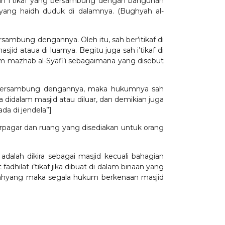
an I’tikaf yang bersambung dengan bangunan
 yang haidh duduk di dalamnya. (Bughyah al-
rsambung dengannya. Oleh itu, sah ber’itikaf di
 ataua di luarnya. Begitu juga sah i’tikaf di
am mazhab al-Syafi’i sebagaimana yang disebut
g bersambung dengannya, maka hukumnya sah
 didalam masjid atau diluar, dan demikian juga
da di jendela”]
erpagar dan ruang yang disediakan untuk orang
alah dikira sebagai masjid kecuali bahagian
adhilat i’tikaf jika dibuat di dalam binaan yang
mbahyang maka segala hukum berkenaan masjid