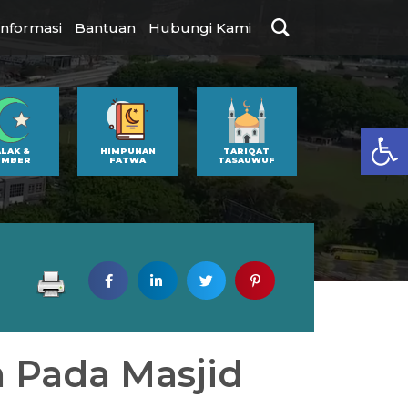
Informasi
Bantuan
Hubungi Kami
Op
ALAK &
HIMPUNAN
TARIQAT
UMBER
FATWA
TASAUWUF
 Pada Masjid