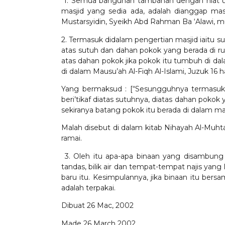
1. Semua bangunan tambahan dengan niat un
masjid yang sedia ada, adalah dianggap mas
Mustarsyidin, Syeikh Abd Rahman Ba ‘Alawi, mu
2. Termasuk didalam pengertian masjid iaitu su
atas sutuh dan dahan pokok yang berada di ru
atas dahan pokok jika pokok itu tumbuh di da
di dalam Mausu’ah Al-Fiqh Al-Islami, Juzuk 16 h
Yang bermaksud : [“Sesungguhnya termasuk
beri’tikaf diatas sutuhnya, diatas dahan poko
sekiranya batang pokok itu berada di dalam ma
Malah disebut di dalam kitab Nihayah Al-Muht
ramai.
3. Oleh itu apa-apa binaan yang disambung 
tandas, bilik air dan tempat-tempat najis yang 
baru itu. Kesimpulannya, jika binaan itu b
adalah terpakai.
Dibuat 26 Mac, 2002
Made 26 March 2002