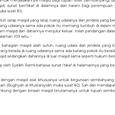
tuk menjadikannya masjid bagi tujuan solat (sembahyang) d
jid, sunat beri’tikaf di dalamnya dan haram bagi perempuan
ka surat 81).
tuh (atap masjid yang rata), ruang udaranya dan jendela yang be
ang udaranya sama ada pokok itu memang tumbuh di dalam masjid
lam masjid dan dahannya menjulur keluar. Inilah pandangan dal
alaman 109 iaitu :-
 bahagian masjid ialah sutuh, ruang udara dan jendela yan
k yang berada di ruang udaranya sama ada batang pokok itu berada
sjid sedangkan dahannya di luar masjid sama seperti hukum bera
aj oleh Syeikh Ramli bahawa sunat i’tikaf di halamannya yang b
dengan masjid asal khususnya untuk kegunaan sembahyang ad
lain (Bughyah al-Mustarsyidin muka surat 82). Sah dan mendapat f
ersambung dengan binaan masjid terutamanya untuk tujuan se