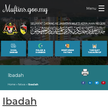
Muftins.gov.my
Menu
SOAL
FALAK &
HIMPUNAN
TARIQAT
JAWAB
SUMBER
FATWA
TASAUWUF
Ibadah
Home
»
fatwa
»
Ibadah
Ibadah